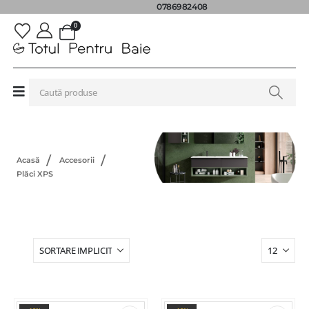
0786982408
0
Acasă
Accesorii
Plăci XPS