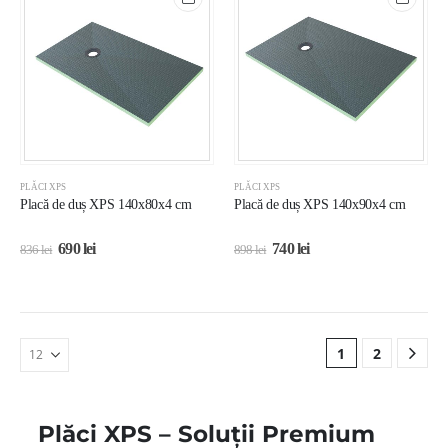
PLĂCI XPS
PLĂCI XPS
Placă de duș XPS 140x80x4 cm
Placă de duș XPS 140x90x4 cm
690
lei
740
lei
836
lei
898
lei
1
2
Plăci XPS – Soluții Premium