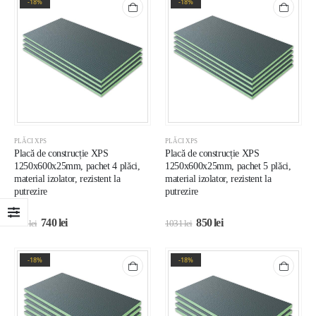
-18%
-18%
PLĂCI XPS
PLĂCI XPS
Placă de construcție XPS
Placă de construcție XPS
1250x600x25mm, pachet 4 plăci,
1250x600x25mm, pachet 5 plăci,
material izolator, rezistent la
material izolator, rezistent la
putrezire
putrezire
740
lei
850
lei
898
lei
1031
lei
-18%
-18%