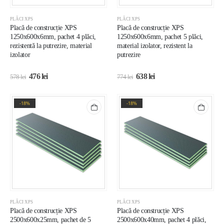
PLĂCI XPS
PLĂCI XPS
Placă de construcție XPS
Placă de construcție XPS
1250x600x6mm, pachet 4 plăci,
1250x600x6mm, pachet 5 plăci,
rezistentă la putrezire, material
material izolator, rezistent la
izolator
putrezire
476
lei
638
lei
578
lei
774
lei
-18%
-18%
PLĂCI XPS
PLĂCI XPS
Placă de construcție XPS
Placă de construcție XPS
2500x600x25mm, pachet de 5
2500x600x40mm, pachet 4 plăci,