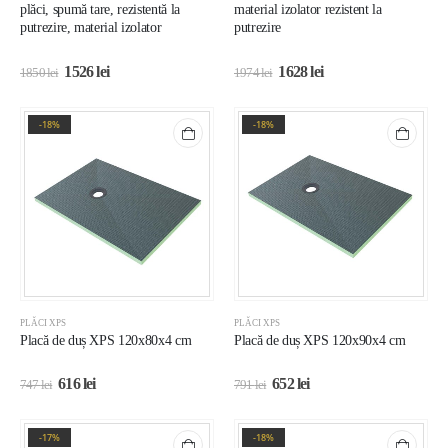
plăci, spumă tare, rezistentă la
material izolator rezistent la
putrezire, material izolator
putrezire
1526
lei
1628
lei
1850
lei
1974
lei
-18%
-18%
PLĂCI XPS
PLĂCI XPS
Placă de duș XPS 120x80x4 cm
Placă de duș XPS 120x90x4 cm
616
lei
652
lei
747
lei
791
lei
-17%
-18%