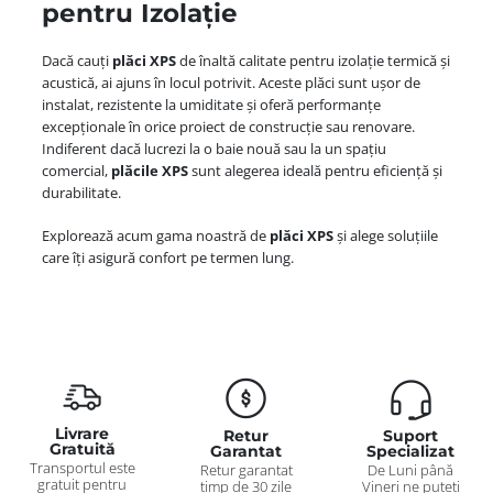
pentru Izolație
Dacă cauți
plăci XPS
de înaltă calitate pentru izolație termică și
acustică, ai ajuns în locul potrivit. Aceste plăci sunt ușor de
instalat, rezistente la umiditate și oferă performanțe
excepționale în orice proiect de construcție sau renovare.
Indiferent dacă lucrezi la o baie nouă sau la un spațiu
comercial,
plăcile XPS
sunt alegerea ideală pentru eficiență și
durabilitate.
Explorează acum gama noastră de
plăci XPS
și alege soluțiile
care îți asigură confort pe termen lung.
Livrare
Retur
Suport
Gratuită
Garantat
Specializat
Transportul este
Retur garantat
De Luni până
gratuit pentru
timp de 30 zile
Vineri ne puteți