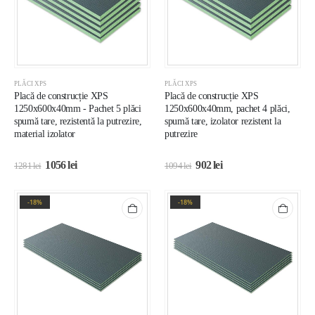
PLĂCI XPS
PLĂCI XPS
Placă de construcție XPS
Placă de construcție XPS
1250x600x40mm - Pachet 5 plăci
1250x600x40mm, pachet 4 plăci,
spumă tare, rezistentă la putrezire,
spumă tare, izolator rezistent la
material izolator
putrezire
1056
lei
902
lei
1281
lei
1094
lei
-18%
-18%