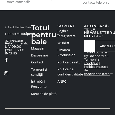
toate comenzile!
contacta telefonic
Totul
SUPORT
ABONEAZĂ-
TE LA
Login /
pentru
NEWSLETTER
contact@totulpentrubaie.ro
Înregistrare
NOSTRU!
baie
0786982408
Wishlist
Relatii clienți:
ABONAR
L-V 09:00-
Magazin
Livrarea
17:00 | S-D:
**Prin abonare,
ÎNCHIS
Produselor
Despre noi
ești de acord cu
Termenii și
Politica de retur
Contact
condițiile
și
Politica noastră
Politica de
Termeni și
de
confidențialitate.
**
confidențialitate
condiții
ANPC
Întrebări
Frecvente
Metodă de plată