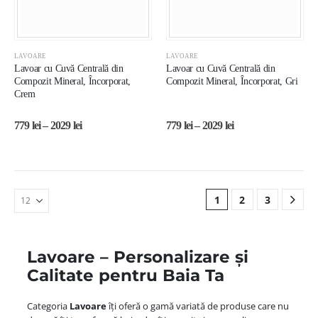
LAVOARE
LAVOARE
Lavoar cu Cuvă Centrală din
Lavoar cu Cuvă Centrală din
Compozit Mineral, Încorporat,
Compozit Mineral, Încorporat, Gri
Crem
779
lei
–
2029
lei
779
lei
–
2029
lei
1
2
3
Lavoare – Personalizare și
Calitate pentru Baia Ta
Categoria
Lavoare
îți oferă o gamă variată de produse care nu