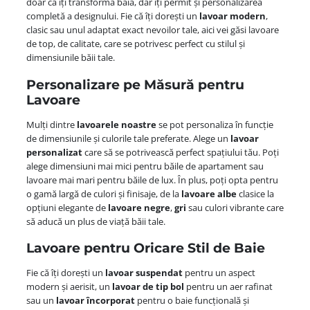
doar că îți transformă baia, dar îți permit și personalizarea
completă a designului. Fie că îți dorești un
lavoar modern
,
clasic sau unul adaptat exact nevoilor tale, aici vei găsi lavoare
de top, de calitate, care se potrivesc perfect cu stilul și
dimensiunile băii tale.
Personalizare pe Măsură pentru
Lavoare
Mulți dintre
lavoarele noastre
se pot personaliza în funcție
de dimensiunile și culorile tale preferate. Alege un
lavoar
personalizat
care să se potrivească perfect spațiului tău. Poți
alege dimensiuni mai mici pentru băile de apartament sau
lavoare mai mari pentru băile de lux. În plus, poți opta pentru
o gamă largă de culori și finisaje, de la
lavoare albe
clasice la
opțiuni elegante de
lavoare negre
,
gri
sau culori vibrante care
să aducă un plus de viață băii tale.
Lavoare pentru Oricare Stil de Baie
Fie că îți dorești un
lavoar suspendat
pentru un aspect
modern și aerisit, un
lavoar de tip bol
pentru un aer rafinat
sau un
lavoar încorporat
pentru o baie funcțională și