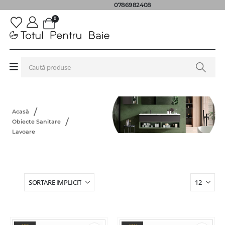
0786982408
0
Acasă
Obiecte Sanitare
Lavoare