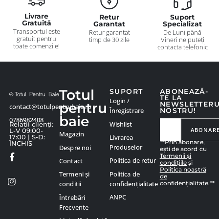
Livrare
Retur
Suport
Gratuită
Garantat
Specializat
Transportul este
Retur garantat
De Luni până
gratuit pentru
timp de 30 zile
Vineri ne puteți
toate comenzile!
contacta telefonic
Totul
SUPORT
ABONEAZĂ-
TE LA
Login /
pentru
NEWSLETTER
contact@totulpentrubaie.ro
Înregistrare
NOSTRU!
baie
0786982408
Wishlist
Relatii clienți:
ABONAR
L-V 09:00-
Magazin
Livrarea
17:00 | S-D:
**Prin abonare,
ÎNCHIS
Produselor
Despre noi
ești de acord cu
Termenii și
Politica de retur
Contact
condițiile
și
Politica noastră
Politica de
Termeni și
de
confidențialitate.
**
confidențialitate
condiții
ANPC
Întrebări
Frecvente