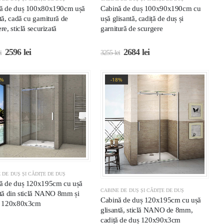
ă de duș 100x80x190cm ușă
Cabină de duș 100x90x190cm cu
tă, cadă cu garnitură de
ușă glisantă, cadiță de duș și
re, sticlă securizată
garnitură de scurgere
2596
lei
2684
lei
i
3255
lei
8%
-18%
 DE DUȘ ȘI CĂDIȚE DE DUȘ
ă de duș 120x195cm cu ușă
CABINE DE DUȘ ȘI CĂDIȚE DE DUȘ
ntă din sticlă NANO 8mm și
Cabină de duș 120x195cm cu ușă
ă 120x80x3cm
glisantă, sticlă NANO de 8mm,
cadiță de duș 120x90x3cm