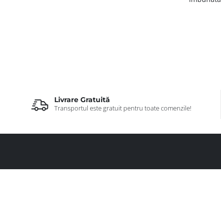
Livrare Gratuită
Transportul este gratuit pentru toate comenzile!
Totul 
baie
contact@totulpentrubaie.ro