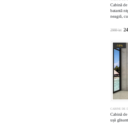
Cabină de
batantă ni
neagră, cu
2
2988
lei
-18%
CABINE DE D
Cabină de
ușă glisan