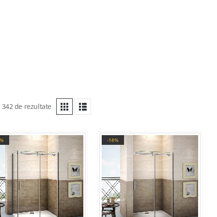
n 342 de rezultate
8%
-18%