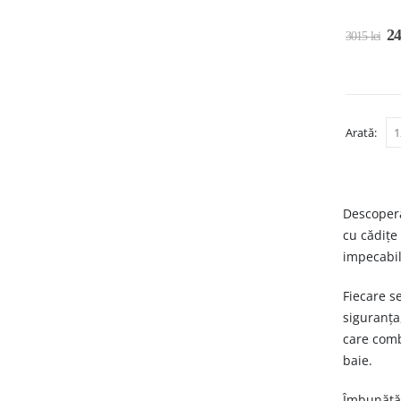
2
3015
lei
Arată:
Descoperă
cu cădițe
impecabil
Fiecare s
siguranța,
care comb
baie.
Îmbunătăț