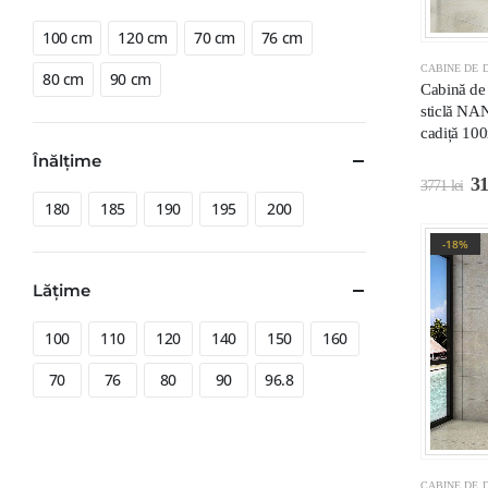
100 cm
120 cm
70 cm
76 cm
CABINE DE D
80 cm
90 cm
Cabină d
sticlă NA
cadiță 1
Înălțime
3
3771
lei
180
185
190
195
200
-18%
Lățime
100
110
120
140
150
160
70
76
80
90
96.8
CABINE DE D