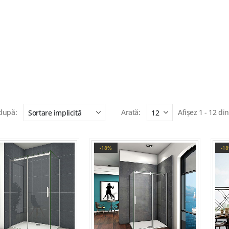
după:
Arată:
Afișez 1 - 12 di
-18%
-1