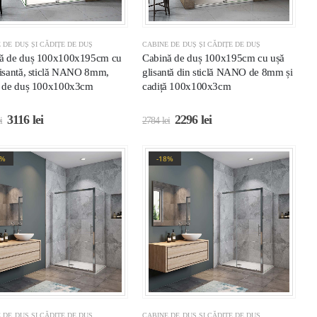
 DE DUȘ ȘI CĂDIȚE DE DUȘ
CABINE DE DUȘ ȘI CĂDIȚE DE DUȘ
ă de duș 100x100x195cm cu
Cabină de duș 100x195cm cu ușă
lisantă, sticlă NANO 8mm,
glisantă din sticlă NANO de 8mm și
ă de duș 100x100x3cm
cadiță 100x100x3cm
3116
lei
2296
lei
i
2784
lei
8%
-18%
 DE DUȘ ȘI CĂDIȚE DE DUȘ
CABINE DE DUȘ ȘI CĂDIȚE DE DUȘ