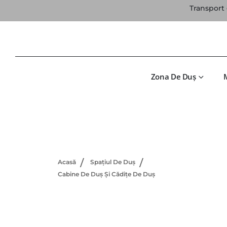
Transport 
Zona De Duș
Acasă
Spațiul De Duș
Cabine De Duș Și Cădițe De Duș