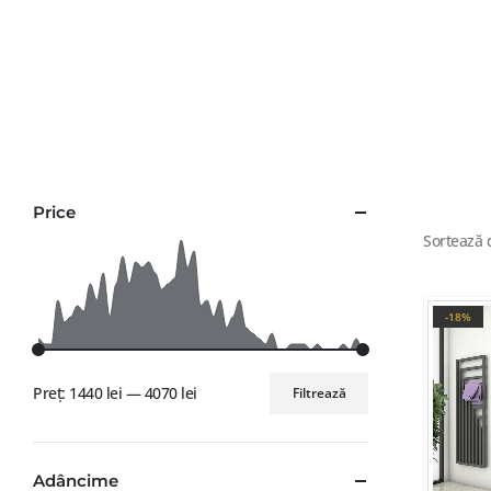
Price
Sortează 
-18%
Preț:
1440 lei
—
4070 lei
Filtrează
Adâncime