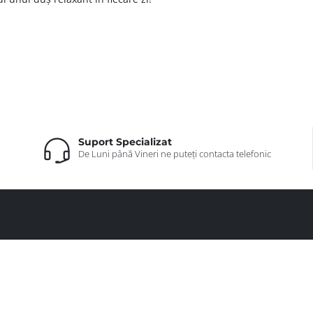
Suport Specializat
De Luni până Vineri ne puteți contacta telefonic
ABONEAZĂ-TE LA NEWSLETTERUL
NOSTRU!