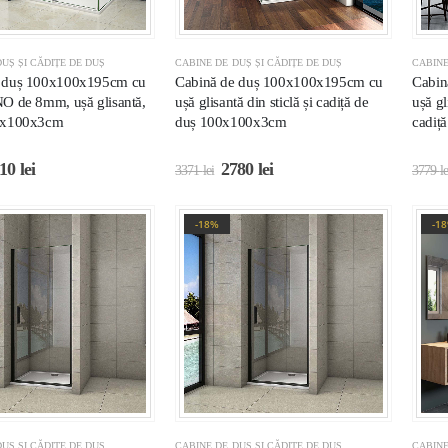
UȘ ȘI CĂDIȚE DE DUȘ
CABINE DE DUȘ ȘI CĂDIȚE DE DUȘ
CABINE
e duș 100x100x195cm cu
Cabină de duș 100x100x195cm cu
Cabin
NO de 8mm, ușă glisantă,
ușă glisantă din sticlă și cadiță de
ușă g
00x100x3cm
duș 100x100x3cm
cadiț
110
lei
2780
lei
3371
lei
3779
le
-18%
-1
UȘ ȘI CĂDIȚE DE DUȘ
CABINE DE DUȘ ȘI CĂDIȚE DE DUȘ
CABINE