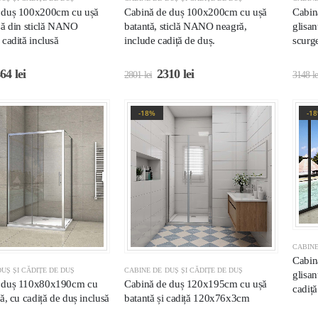
 duș 100x200cm cu ușă
Cabină de duș 100x200cm cu ușă
Cabin
șă din sticlă NANO
batantă, sticlă NANO neagră,
glisan
 cadită inclusă
include cadiță de duș.
scurge
464
lei
2310
lei
2801
lei
3148
le
-18%
-1
CABINE
Cabin
UȘ ȘI CĂDIȚE DE DUȘ
CABINE DE DUȘ ȘI CĂDIȚE DE DUȘ
glisa
 duș 110x80x190cm cu
Cabină de duș 120x195cm cu ușă
cadiț
tă, cu cadiță de duș inclusă
batantă și cadiță 120x76x3cm