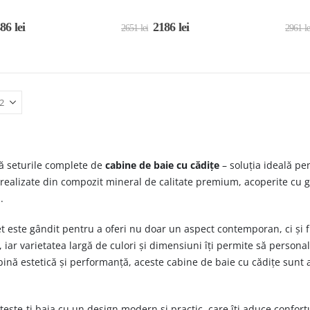
486
lei
2186
lei
2651
lei
2961
le
 seturile complete de
cabine de baie cu cădițe
– soluția ideală pe
 realizate din compozit mineral de calitate premium, acoperite cu ge
.
et este gândit pentru a oferi nu doar un aspect contemporan, ci și
 iar varietatea largă de culori și dimensiuni îți permite să persona
ină estetică și performanță, aceste cabine de baie cu cădițe sunt
ește-ți baia cu un design modern și practic, care îți aduce confortul