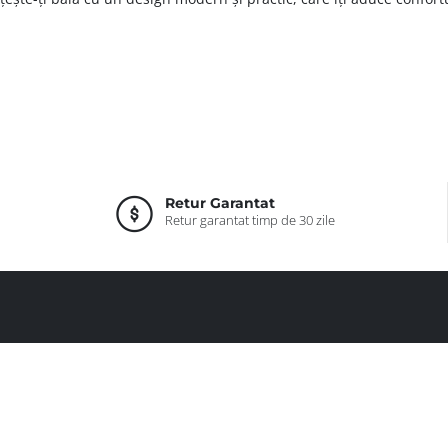
Retur Garantat
Retur garantat timp de 30 zile
pentru
CATEGORII
SUPORT
Mobilier
Login / Înregistrare