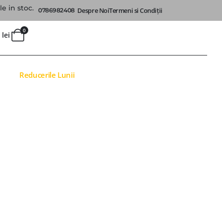
e in stoc.
Despre Noi
Termeni si Condiții
0786982408
0
0
lei
Reducerile Lunii