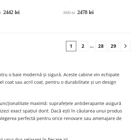
2442
lei
2478
lei
i
3006
lei
…
1
2
28
29
ntru o baie modernă și sigură. Aceste cabine vin echipate
l coat sau acril coat, pentru o durabilitate și un design
 funcționalitate maximă: suprafețele antiderapante asigură
lizezi exact spațiul dorit. Dacă ești în căutarea unui produs
 alegerea perfectă pentru orice renovare sau amenajare de
 unui duș relaxant în fiecare zi!