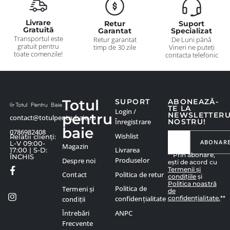
Livrare
Retur
Suport
Gratuită
Garantat
Specializat
Transportul este
Retur garantat
De Luni până
gratuit pentru
timp de 30 zile
Vineri ne puteți
toate comenzile!
contacta telefonic
Totul
SUPORT
ABONEAZĂ-
TE LA
Login /
pentru
NEWSLETTER
contact@totulpentrubaie.ro
Înregistrare
NOSTRU!
baie
0786982408
Wishlist
Relatii clienți:
ABONAR
L-V 09:00-
Magazin
Livrarea
17:00 | S-D:
**Prin abonare,
ÎNCHIS
Produselor
Despre noi
ești de acord cu
Termenii și
Politica de retur
Contact
condițiile
și
Politica noastră
Politica de
Termeni și
de
confidențialitate.
**
confidențialitate
condiții
ANPC
Întrebări
Frecvente