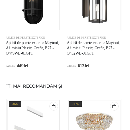
APLICE DE PERETE EXTERIOR
APLICE DE PERETE EXTERIOR
A
Aplică de perete exterior Maytoni,
Aplică de perete exterior Maytoni,
A
Aluminiu|Plastic, Grafit, E27 -
Aluminiu|Plastic, Grafit, E27 -
A
O449WL-01GF1
O452WL-01GF1
O
449
lei
613
lei
549
lei
718
lei
4
ÎȚI MAI RECOMANDĂM ȘI
-16%
-13%