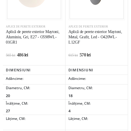
APLICE DE PERETE EXTERIOR
APLICE DE PERETE EXTERIOR
Aplică de perete exterior Maytoni,
Aplică de perete exterior Maytoni,
Aluminiu, Gri, E27 - O598WL-
Metal, Grafit, Led - O420WL-
01GR1
L12GF
486
lei
570
lei
565
lei
615
lei
DIMENSIUNI
DIMENSIUNI
Adâncime:
Adâncime:
Diametru, CM:
Diametru, CM:
20
18
Înălțime, CM:
Înălțime, CM:
27
4
Lățime, CM:
Lățime, CM: