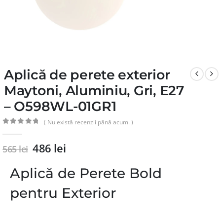
Aplică de perete exterior
Maytoni, Aluminiu, Gri, E27
– O598WL-01GR1
( Nu există recenzii până acum. )
0
din 5
486
lei
565
lei
Aplică de Perete Bold
pentru Exterior