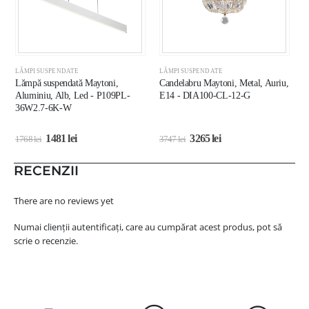
LĂMPI SUSPENDATE
LĂMPI SUSPENDATE
L
Lămpă suspendată Maytoni,
Candelabru Maytoni, Metal, Auriu,
C
Aluminiu, Alb, Led - P109PL-
E14 - DIA100-CL-12-G
E
36W2.7-6K-W
1481
lei
3265
lei
1768
lei
3747
lei
2
RECENZII
There are no reviews yet
Numai clienții autentificați, care au cumpărat acest produs, pot să
scrie o recenzie.