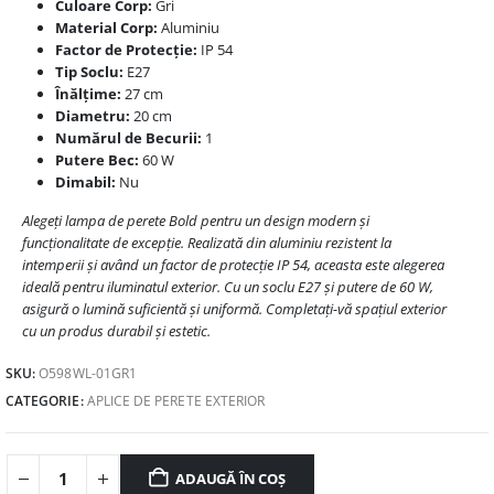
Culoare Corp:
Gri
Material Corp:
Aluminiu
Factor de Protecție:
IP 54
Tip Soclu:
E27
Înălțime:
27 cm
Diametru:
20 cm
Numărul de Becurii:
1
Putere Bec:
60 W
Dimabil:
Nu
Alegeți lampa de perete Bold pentru un design modern și
funcționalitate de excepție. Realizată din aluminiu rezistent la
intemperii și având un factor de protecție IP 54, aceasta este alegerea
ideală pentru iluminatul exterior. Cu un soclu E27 și putere de 60 W,
asigură o lumină suficientă și uniformă. Completați-vă spațiul exterior
cu un produs durabil și estetic.
SKU:
O598WL-01GR1
CATEGORIE:
APLICE DE PERETE EXTERIOR
ADAUGĂ ÎN COȘ