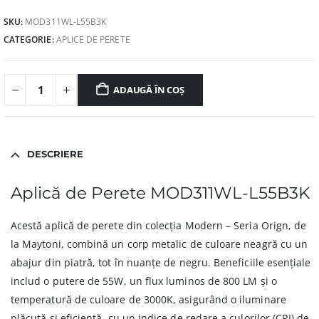
SKU:
MOD311WL-L55B3K
CATEGORIE:
APLICE DE PERETE
ADAUGĂ ÎN COȘ
DESCRIERE
Aplică de Perete MOD311WL-L55B3K
Acestă aplică de perete din colecția Modern – Seria Orign, de
la Maytoni, combină un corp metalic de culoare neagră cu un
abajur din piatră, tot în nuanțe de negru. Beneficiile esențiale
includ o putere de 55W, un flux luminos de 800 LM și o
temperatură de culoare de 3000K, asigurând o iluminare
plăcută și eficientă, cu un indice de redare a culorilor (CRI) de