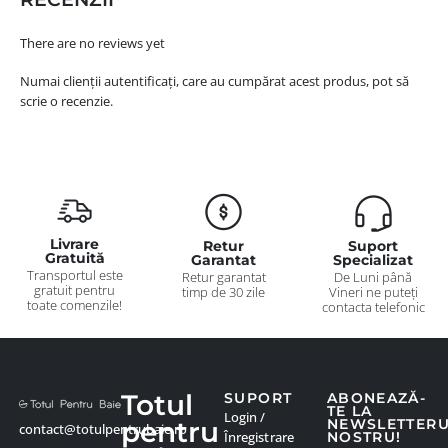
There are no reviews yet
Numai clienții autentificați, care au cumpărat acest produs, pot să
scrie o recenzie.
Livrare
Retur
Suport
Gratuită
Garantat
Specializat
Transportul este
Retur garantat
De Luni până
gratuit pentru
timp de 30 zile
Vineri ne puteți
toate comenzile!
contacta telefonic
Totul
SUPORT
ABONEAZĂ-
TE LA
Login /
pentru
NEWSLETTER
contact@totulpentrubaie.ro
Înregistrare
NOSTRU!