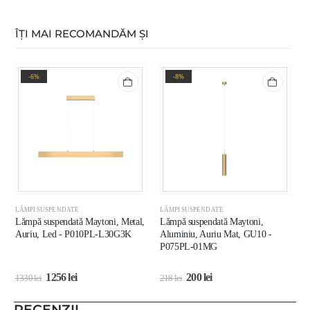
ÎȚI MAI RECOMANDĂM ȘI
-6%
-8%
LĂMPI SUSPENDATE
LĂMPI SUSPENDATE
L
Lămpă suspendată Maytoni, Metal,
Lămpă suspendată Maytoni,
L
Auriu, Led - P010PL-L30G3K
Aluminiu, Auriu Mat, GU10 -
G
P075PL-01MG
1256
lei
200
lei
1330
lei
218
lei
3
RECENZII