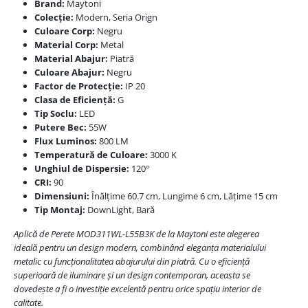
Brand:
Maytoni
Colecție:
Modern, Seria Orign
Culoare Corp:
Negru
Material Corp:
Metal
Material Abajur:
Piatră
Culoare Abajur:
Negru
Factor de Protecție:
IP 20
Clasa de Eficiență:
G
Tip Soclu:
LED
Putere Bec:
55W
Flux Luminos:
800 LM
Temperatură de Culoare:
3000 K
Unghiul de Dispersie:
120°
CRI:
90
Dimensiuni:
Înălțime 60.7 cm, Lungime 6 cm, Lățime 15 cm
Tip Montaj:
DownLight, Bară
Aplică de Perete MOD311WL-L55B3K de la Maytoni este alegerea
ideală pentru un design modern, combinând eleganța materialului
metalic cu funcționalitatea abajurului din piatră. Cu o eficiență
superioară de iluminare și un design contemporan, aceasta se
dovedește a fi o investiție excelentă pentru orice spațiu interior de
calitate.