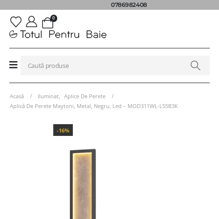
0786982408
0
Acasă
Iluminat
,
Aplice De Perete
Aplică De Perete Maytoni, Metal, Negru, Led – MOD311WL-L55B3K
-16%