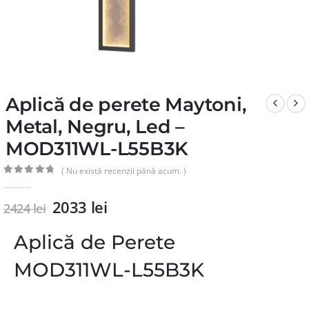
Aplică de perete Maytoni,
Metal, Negru, Led –
MOD311WL-L55B3K
( Nu există recenzii până acum. )
0
din 5
2033
lei
2424
lei
Aplică de Perete
MOD311WL-L55B3K