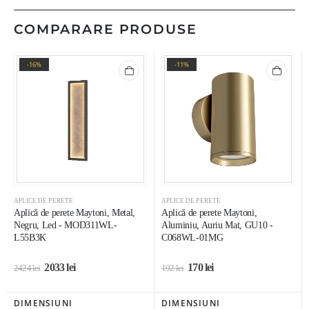
COMPARARE PRODUSE
-16%
-11%
APLICE DE PERETE
APLICE DE PERETE
Aplică de perete Maytoni, Metal,
Aplică de perete Maytoni,
Negru, Led - MOD311WL-
Aluminiu, Auriu Mat, GU10 -
L55B3K
C068WL-01MG
2033
lei
170
lei
2424
lei
192
lei
DIMENSIUNI
DIMENSIUNI