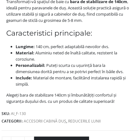
Transformați-vă spațiul de baie cu
bara de stabilizare de 140cm
,
ideală pentru paravanele de duș. Această soluție practică asigură o
utilizare stabilă și sigură a cabinelor de duș, fiind compatibilă cu
geamuri de sticlă cu grosimea de 5-8 mm.
Caracteristici principale:
Lungime:
140 cm, perfect adaptabilă nevoilor dvs.
Material:
Aluminiu neted de înaltă calitate, rezistent la
coroziune.
Personalizabil:
Puteți scurta cu ușurință bara la
dimensiunea dorită pentru a se potrivi perfect în băile dvs.
Include:
Material de montare, facilitând instalarea rapidă și
simplă.
Alegeți bara de stabilizare 140cm și îmbunătățiți confortul și
siguranța dușului dvs. cu un produs de calitate superioară!
SKU:
AI_F-130
CATEGORII:
ACCESORII CABINĂ DUȘ
,
REDUCERILE LUNII