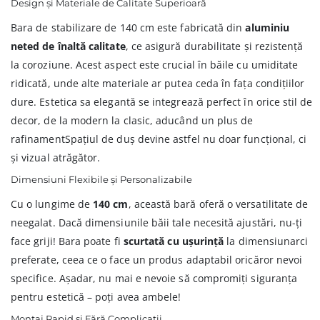
Design și Materiale de Calitate Superioară
Bara de stabilizare de 140 cm este fabricată din
aluminiu
neted de înaltă calitate
, ce asigură durabilitate și rezistență
la coroziune. Acest aspect este crucial în băile cu umiditate
ridicată, unde alte materiale ar putea ceda în fața condițiilor
dure. Estetica sa elegantă se integrează perfect în orice stil de
decor, de la modern la clasic, aducând un plus de
rafinamentSpațiul de duș devine astfel nu doar funcțional, ci
și vizual atrăgător.
Dimensiuni Flexibile și Personalizabile
Cu o lungime de
140 cm
, această bară oferă o versatilitate de
neegalat. Dacă dimensiunile băii tale necesită ajustări, nu-ți
face griji! Bara poate fi
scurtată cu ușurință
la dimensiunarci
preferate, ceea ce o face un produs adaptabil oricăror nevoi
specifice. Așadar, nu mai e nevoie să compromiți siguranța
pentru estetică – poți avea ambele!
Montaj Rapid și Fără Complicații