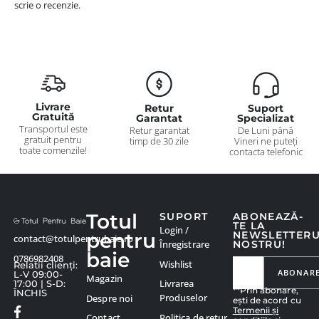
scrie o recenzie.
Livrare
Retur
Suport
Gratuită
Garantat
Specializat
Transportul este
Retur garantat
De Luni până
gratuit pentru
timp de 30 zile
Vineri ne puteți
toate comenzile!
contacta telefonic
Totul
SUPORT
ABONEAZĂ-
TE LA
Login /
pentru
NEWSLETTER
contact@totulpentrubaie.ro
Înregistrare
NOSTRU!
baie
0786982408
Wishlist
Relatii clienți:
ABONAR
L-V 09:00-
Magazin
Livrarea
17:00 | S-D:
**Prin abonare,
ÎNCHIS
Produselor
Despre noi
ești de acord cu
Termenii și
Politica de retur
Contact