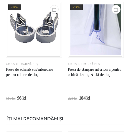
-17%
-17%
ACCESORII CABINĂ DUȘ
ACCESORII CABINĂ DUȘ
R
Piese de schimb sus/inferioare
Piesă de etanșare inferioară pentru
U
pentru cabine de duș
cabină de duș, sticlă de duș
p
96
lei
184
lei
116
lei
223
lei
1
ÎȚI MAI RECOMANDĂM ȘI