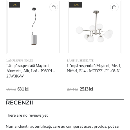
-5%
-13%
LĂMPI SUSPENDATE
LĂMPI SUSPENDATE
L
Lămpă suspendată Maytoni,
Lămpă suspendată Maytoni, Metal,
L
Aluminiu, Alb, Led - P089PL-
Nichel, E14 - MOD221-PL-08-N
A
25W3K-W
M
631
lei
2513
lei
664
lei
2874
lei
1
RECENZII
There are no reviews yet
Numai clienții autentificați, care au cumpărat acest produs, pot să