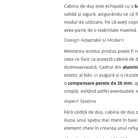
Cabina de duș este echipată cu o
b
solidă și sigură, asigurându-se că f
modul de utilizare, fie că aveți copi
avea parte de o stabilitate maximă.
Design Adaptabil și Modern
Montarea acestui produs poate fi r
ceea ce face ca această cabină de d
dumneavoastră. Cadrul din
alumini
estetic al băii, ci asigură și o rez
o
compensare perete de 20 mm
, 
simplă, evitând astfel eventualele i
Aspect Spațios
Fără cădiță de duș, cabina de duș o
iluzia unui spațiu mai mare în baie
element cheie în crearea unui refug