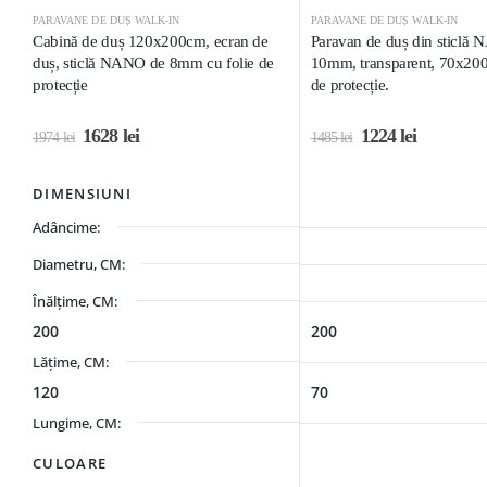
PARAVANE DE DUȘ WALK-IN
PARAVANE DE DUȘ WALK-IN
Cabină de duș 120x200cm, ecran de
Paravan de duș din sticlă
duș, sticlă NANO de 8mm cu folie de
10mm, transparent, 70x200
protecție
de protecție.
1628
lei
1224
lei
1974
lei
1485
lei
DIMENSIUNI
Adâncime:
Diametru, CM:
Înălțime, CM:
200
200
Lățime, CM:
120
70
Lungime, CM:
CULOARE