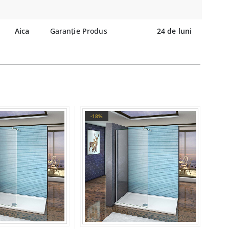
Aica
Garanție Produs
24 de luni
-18%