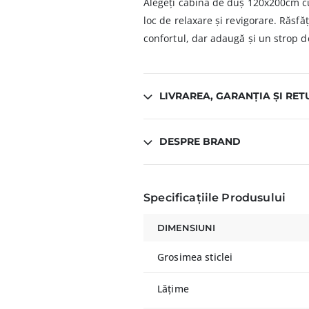
Alegeți cabina de duș 120x200cm c
loc de relaxare și revigorare. Răsf
confortul, dar adaugă și un strop de
LIVRAREA, GARANȚIA ȘI RET
DESPRE BRAND
Specificațiile Produsului
DIMENSIUNI
Grosimea sticlei
Lățime