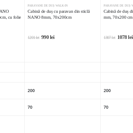
PARAVANE DE DUȘ WALK-IN
PARAVANE DE DUȘ 
 NANO
Cabină de duș cu paravan din sticlă
Cabină de duș d
cm, cu folie
NANO 8mm, 70x200cm
mm, 70x200 cm
990
lei
1078
lei
1201
lei
1307
lei
200
200
70
70