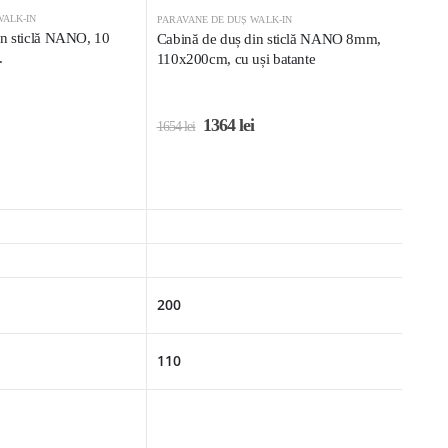
WALK-IN
PARAVANE DE DUȘ WALK-IN
in sticlă NANO, 10
Cabină de duș din sticlă NANO 8mm,
.
110x200cm, cu uși batante
1364
lei
1654
lei
200
110