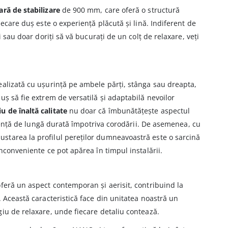
ară de stabilizare
de 900 mm, care oferă o structură
iecare duș este o experiență plăcută și lină. Indiferent de
i sau doar doriți să vă bucurați de un colț de relaxare, veți
ealizată cu ușurință pe ambele părți, stânga sau dreapta,
uș să fie extrem de versatilă și adaptabilă nevoilor
u de înaltă calitate
nu doar că îmbunătățește aspectul
istență de lungă durată împotriva corodării. De asemenea, cu
ajustarea la profilul pereților dumneavoastră este o sarcină
nconveniente ce pot apărea în timpul instalării.
feră un aspect contemporan și aerisit, contribuind la
. Această caracteristică face din unitatea noastră un
iu de relaxare, unde fiecare detaliu contează.