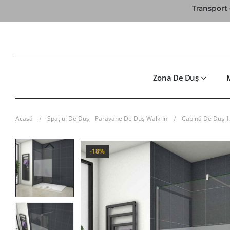
Transport 
Zona De Duș
Acasă
Spațiul De Duș
,
Paravane De Duș Walk-In
Cabină De Duș 1
-18%