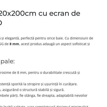
120x200cm cu ecran de
O
ă
și elegantă, perfectă pentru orice baie. Cu dimensiuni de
ESG de
8 mm
, acest produs adaugă un aspect sofisticat și
ipale:
rosime de 8 mm, pentru o durabilitate crescută și
stență sporită la stropire și ușurință în curățare.
asigurând o structură stabilă și sigură.
bele părți, fie stânga, fie dreapta, adaptabilă nevoilor
e înaltă calitate, care completează designul minimalist.