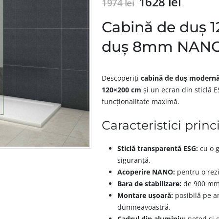
1628
lei
1974
lei
Cabină de duș 
duș 8mm NAN
Descoperiți
cabină de duș modern
120×200 cm
și un ecran din sticlă 
funcționalitate maximă.
Caracteristici princ
Sticlă transparentă ESG:
cu o g
siguranță.
Acoperire NANO:
pentru o rezi
Bara de stabilizare:
de 900 mm, 
Montare ușoară:
posibilă pe am
dumneavoastră.
Cadrul din aluminiu:
neted și d