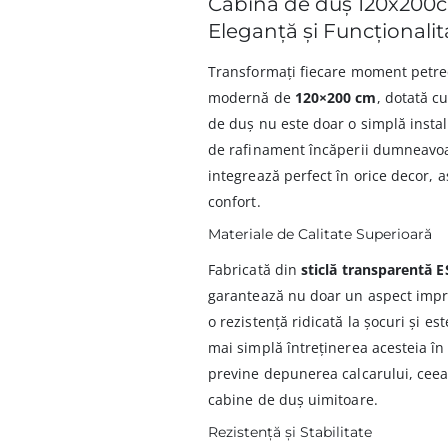
Cabină de duș 120x200
Eleganță și Funcționalit
Transformați fiecare moment petrec
modernă de
120×200 cm
, dotată c
de duș nu este doar o simplă instal
de rafinament încăperii dumneavoast
integrează perfect în orice decor, a
confort.
Materiale de Calitate Superioară
Fabricată din
sticlă transparentă 
garantează nu doar un aspect impre
o rezistență ridicată la șocuri și es
mai simplă întreținerea acesteia în 
previne depunerea calcarului, ceea 
cabine de duș uimitoare.
Rezistență și Stabilitate