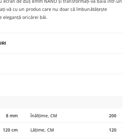
u ecran de duș 8mm NANO și transformați-vă baia într-un
ățați-vă cu un produs care nu doar că îmbunătățește
 eleganță oricărei băi.
URI
8 mm
Înălțime, CM
200
120 cm
Lățime, CM
120