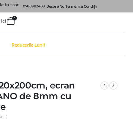
e in stoc.
Despre Noi
Termeni si Condiții
0786982408
0
0
lei
Reducerile Lunii
120x200cm, ecran
 NANO de 8mm cu
ie
um. )