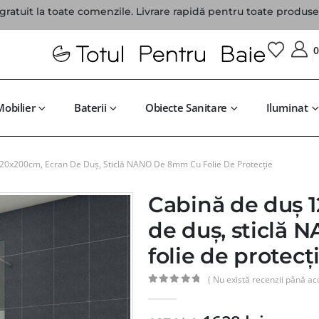
gratuit la toate comenzile. Livrare rapidă pentru toate produsel
Mobilier
Baterii
Obiecte Sanitare
Iluminat
20x200cm, Ecran De Duș, Sticlă NANO De 8mm Cu Folie De Protecție
Cabină de duș 
de duș, sticlă
folie de protecț
( Nu există recenzii până ac
0
din 5