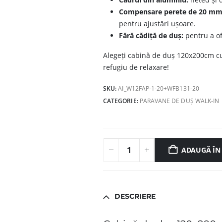
Compensare perete de 20 mm
pentru ajustări ușoare.
Fără cădiță de duș:
pentru a of
Alegeți cabină de duș 120x200cm c
refugiu de relaxare!
SKU:
AI_W12FAP-1-20+WFB131-20
CATEGORIE:
PARAVANE DE DUȘ WALK-IN
ADAUGĂ ÎN
DESCRIERE