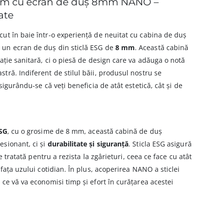
cm cu ecran de duș 8mm NANO –
ate
ut în baie într-o experiență de neuitat cu cabina de duș
u un ecran de duș din sticlă ESG de
8 mm
. Această cabină
ație sanitară, ci o piesă de design care va adăuga o notă
ră. Indiferent de stilul băii, produsul nostru se
sigurându-se că veți beneficia de atât estetică, cât și de
ESG
, cu o grosime de 8 mm, această cabină de duș
sionant, ci și
durabilitate și siguranță
. Sticla ESG asigură
te tratată pentru a rezista la zgârieturi, ceea ce face cu atât
fața uzului cotidian. În plus, acoperirea NANO a sticlei
ce vă va economisi timp și efort în curățarea acestei