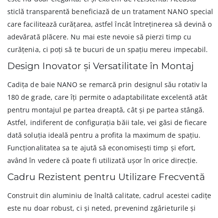
sticlă transparentă beneficiază de un tratament NANO special
care facilitează curățarea, astfel încât întreținerea să devină o
adevărată plăcere. Nu mai este nevoie să pierzi timp cu
curățenia, ci poți să te bucuri de un spațiu mereu impecabil.
Design Inovator și Versatilitate în Montaj
Cadița de baie NANO se remarcă prin designul său rotativ la
180 de grade, care îți permite o adaptabilitate excelentă atât
pentru montajul pe partea dreaptă, cât și pe partea stângă.
Astfel, indiferent de configurația băii tale, vei găsi de fiecare
dată soluția ideală pentru a profita la maximum de spațiu.
Funcționalitatea sa te ajută să economisești timp și efort,
având în vedere că poate fi utilizată ușor în orice direcție.
Cadru Rezistent pentru Utilizare Frecventă
Construit din aluminiu de înaltă calitate, cadrul acestei cadițe
este nu doar robust, ci și neted, prevenind zgârieturile și