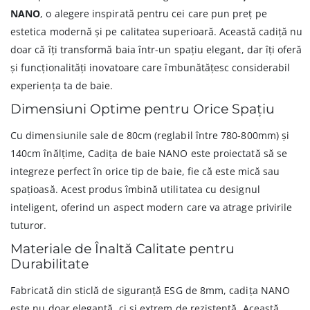
NANO
, o alegere inspirată pentru cei care pun preț pe
estetica modernă și pe calitatea superioară. Această cadiță nu
doar că îți transformă baia într-un spațiu elegant, dar îți oferă
și funcționalități inovatoare care îmbunătățesc considerabil
experiența ta de baie.
Dimensiuni Optime pentru Orice Spațiu
Cu dimensiunile sale de 80cm (reglabil între 780-800mm) și
140cm înălțime, Cadița de baie NANO este proiectată să se
integreze perfect în orice tip de baie, fie că este mică sau
spațioasă. Acest produs îmbină utilitatea cu designul
inteligent, oferind un aspect modern care va atrage privirile
tuturor.
Materiale de Înaltă Calitate pentru
Durabilitate
Fabricată din sticlă de siguranță ESG de 8mm, cadița NANO
este nu doar elegantă, ci și extrem de rezistentă. Această