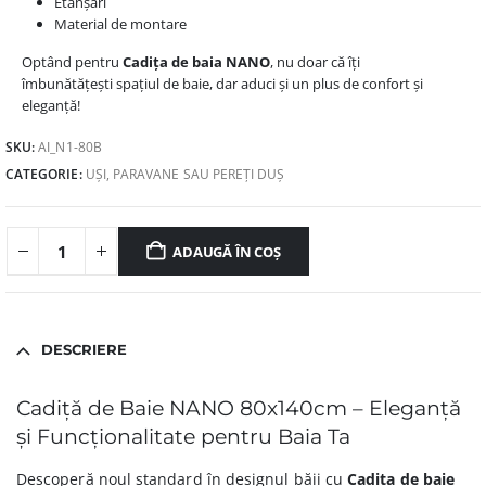
Etanșări
Material de montare
Optând pentru
Cadița de baia NANO
, nu doar că îți
îmbunătățești spațiul de baie, dar aduci și un plus de confort și
eleganță!
SKU:
AI_N1-80B
CATEGORIE:
UȘI, PARAVANE SAU PEREȚI DUȘ
ADAUGĂ ÎN COȘ
DESCRIERE
Cadiță de Baie NANO 80x140cm – Eleganță
și Funcționalitate pentru Baia Ta
Descoperă noul standard în designul băii cu
Cadița de baie