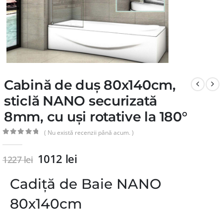
Cabină de duș 80x140cm,
sticlă NANO securizată
8mm, cu uși rotative la 180°
( Nu există recenzii până acum. )
0
din 5
1012
lei
1227
lei
Cadiță de Baie NANO
80x140cm