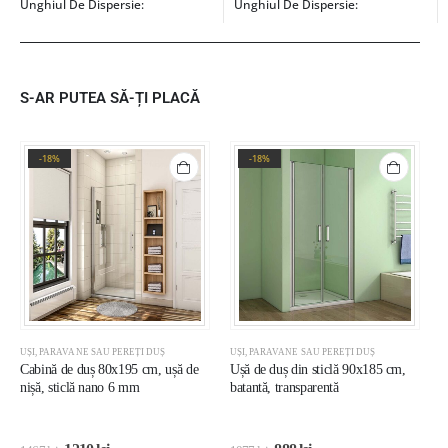
Unghiul De Dispersie:
Unghiul De Dispersie:
S-AR PUTEA SĂ-ȚI PLACĂ
-18%
-18%
UȘI, PARAVANE SAU PEREȚI DUȘ
UȘI, PARAVANE SAU PEREȚI DUȘ
U
Cabină de duș 80x195 cm, ușă de
Ușă de duș din sticlă 90x185 cm,
U
nișă, sticlă nano 6 mm
batantă, transparentă
s
8