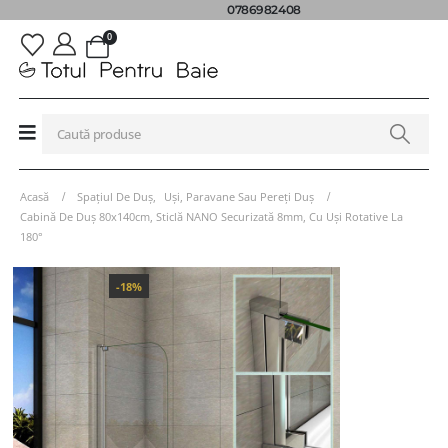
0786982408
0
Acasă
Spațiul De Duș
,
Uși, Paravane Sau Pereți Duș
Cabină De Duș 80x140cm, Sticlă NANO Securizată 8mm, Cu Uși Rotative La
180°
-18%