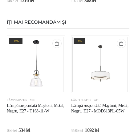
1210
lei
888
lei
1467
lei
1077
lei
1
ÎȚI MAI RECOMANDĂM ȘI
-19%
-8%
LĂMPI SUSPENDATE
LĂMPI SUSPENDATE
L
Lămpă suspendată Maytoni, Metal,
Lămpă suspendată Maytoni, Metal,
L
Negru, E27 - T163-11-W
Negru, E27 - MOD613PL-05W
A
534
lei
1092
lei
656
lei
1185
lei
2