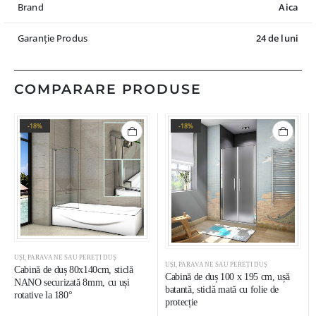
Brand
Aica
Garanție Produs
24 de luni
COMPARARE PRODUSE
-18%
-18%
UȘI, PARAVANE SAU PEREȚI DUȘ
UȘI, PARAVANE SAU PEREȚI DUȘ
Cabină de duș 80x140cm, sticlă
Cabină de duș 100 x 195 cm, ușă
NANO securizată 8mm, cu uși
batantă, sticlă mată cu folie de
rotative la 180°
protecție