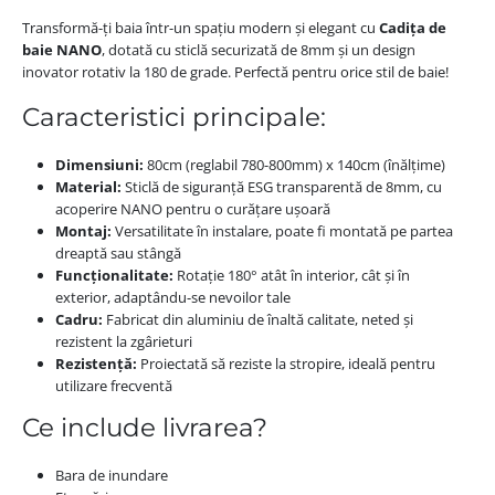
Transformă-ți baia într-un spațiu modern și elegant cu
Cadița de
baie NANO
, dotată cu sticlă securizată de 8mm și un design
inovator rotativ la 180 de grade. Perfectă pentru orice stil de baie!
Caracteristici principale:
Dimensiuni:
80cm (reglabil 780-800mm) x 140cm (înălțime)
Material:
Sticlă de siguranță ESG transparentă de 8mm, cu
acoperire NANO pentru o curățare ușoară
Montaj:
Versatilitate în instalare, poate fi montată pe partea
dreaptă sau stângă
Funcționalitate:
Rotație 180° atât în interior, cât și în
exterior, adaptându-se nevoilor tale
Cadru:
Fabricat din aluminiu de înaltă calitate, neted și
rezistent la zgârieturi
Rezistență:
Proiectată să reziste la stropire, ideală pentru
utilizare frecventă
Ce include livrarea?
Bara de inundare