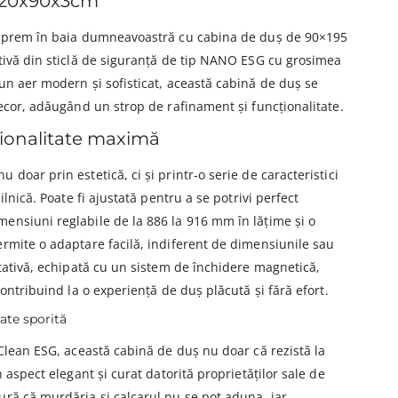
 120x90x3cm
 suprem în baia dumneavoastră cu cabina de duș de 90×195
ativă din sticlă de siguranță de tip NANO ESG cu grosimea
un aer modern și sofisticat, această cabină de duș se
decor, adăugând un strop de rafinament și funcționalitate.
ționalitate maximă
doar prin estetică, ci și printr-o serie de caracteristici
ilnică. Poate fi ajustată pentru a se potrivi perfect
ensiuni reglabile de la 886 la 916 mm în lățime și o
rmite o adaptare facilă, indiferent de dimensiunile sau
otativă, echipată cu un sistem de închidere magnetică,
contribuind la o experiență de duș plăcută și fără efort.
ate sporită
yClean ESG, această cabină de duș nu doar că rezistă la
n aspect elegant și curat datorită proprietăților sale de
ură că murdăria și calcarul nu se pot aduna, iar