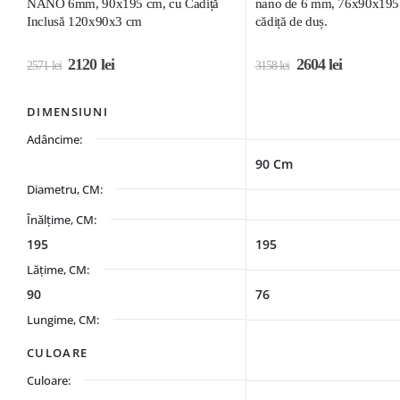
NANO 6mm, 90x195 cm, cu Cadiță
nano de 6 mm, 76x90x195 
Inclusă 120x90x3 cm
cădiță de duș.
2120
lei
2604
lei
2571
lei
3158
lei
DIMENSIUNI
Adâncime:
90 Cm
Diametru, CM:
Înălțime, CM:
195
195
Lățime, CM:
90
76
Lungime, CM:
CULOARE
Culoare: