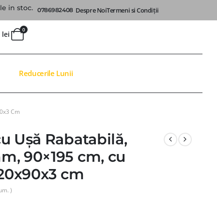
e in stoc.
Despre Noi
Termeni si Condiții
0786982408
0
0
lei
Reducerile Lunii
90x3 Cm
u Ușă Rabatabilă,
m, 90×195 cm, cu
120x90x3 cm
um. )