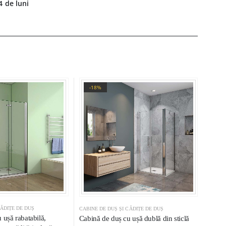
4 de luni
-18%
CĂDIȚE DE DUȘ
CABINE DE DUȘ ȘI CĂDIȚE DE DUȘ
 ușă rabatabilă,
Cabină de duș cu ușă dublă din sticlă