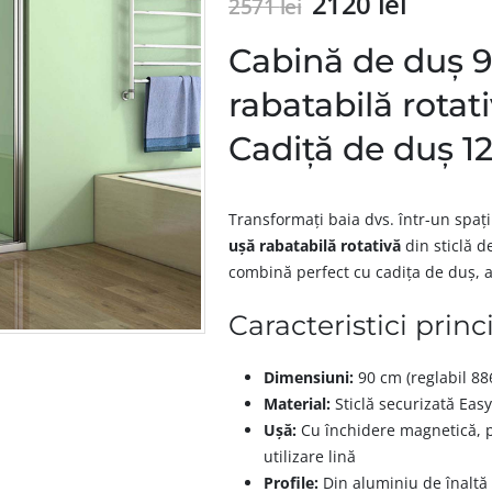
2120
lei
2571
lei
Cabină de duș 
rabatabilă rota
Cadiță de duș 
Transformați baia dvs. într-un spa
ușă rabatabilă rotativă
din sticlă 
combină perfect cu cadița de duș, 
Caracteristici princ
Dimensiuni:
90 cm (reglabil 88
Material:
Sticlă securizată Ea
Ușă:
Cu închidere magnetică, p
utilizare lină
Profile:
Din aluminiu de înaltă c