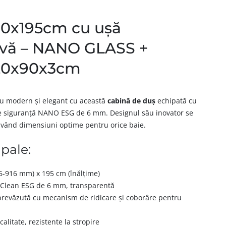
90x195cm cu ușă
tivă – NANO GLASS +
120x90x3cm
țiu modern și elegant cu această
cabină de duș
echipată cu
de siguranță NANO ESG de 6 mm. Designul său inovator se
având dimensiuni optime pentru orice baie.
ipale:
6-916 mm) x 195 cm (înălțime)
syClean ESG de 6 mm, transparentă
revăzută cu mecanism de ridicare și coborâre pentru
alitate, rezistente la stropire