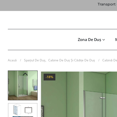
Transport 
Zona De Duș
Acasă
Spațiul De Duș
,
Cabine De Duș Și Cădițe De Duș
Cabină De
-18%