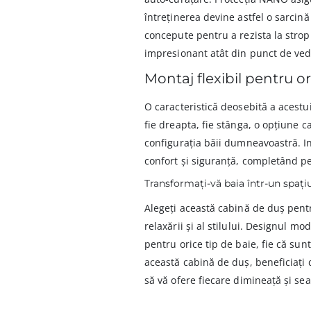
întreținerea devine astfel o sarcină 
concepute pentru a rezista la strop
impresionant atât din punct de veder
Montaj flexibil pentru or
O caracteristică deosebită a acestu
fie dreapta, fie stânga, o opțiune c
configurația băii dumneavoastră. I
confort și siguranță, completând p
Transformați-vă baia într-un spați
Alegeți această cabină de duș pent
relaxării și al stilului. Designul m
pentru orice tip de baie, fie că sun
această cabină de duș, beneficiați d
să vă ofere fiecare dimineață și se