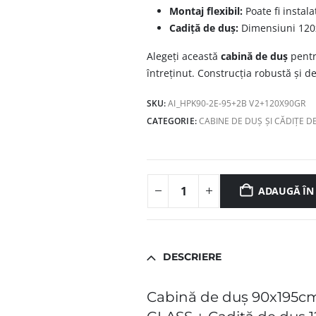
Montaj flexibil:
Poate fi instal
Cadiță de duș:
Dimensiuni 120
Alegeți această
cabină de duș
pentr
întreținut. Construcția robustă și d
SKU:
AI_HPK90-2E-95+2B V2+120X90GR
CATEGORIE:
CABINE DE DUȘ ȘI CĂDIȚE D
ADAUGĂ ÎN
DESCRIERE
Cabină de duș 90x195cm