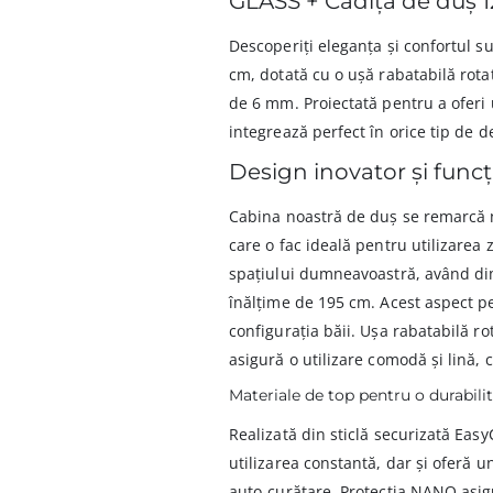
GLASS + Cadiță de duș
Descoperiți eleganța și confortul
cm, dotată cu o ușă rabatabilă rot
de 6 mm. Proiectată pentru a oferi 
integrează perfect în orice tip de 
Design inovator și func
Cabina noastră de duș se remarcă nu 
care o fac ideală pentru utilizarea z
spațiului dumneavoastră, având dim
înălțime de 195 cm. Acest aspect pe
configurația băii. Ușa rabatabilă r
asigură o utilizare comodă și lină, 
Materiale de top pentru o durabilit
Realizată din sticlă securizată Eas
utilizarea constantă, dar și oferă u
auto-curățare. Protecția NANO asig