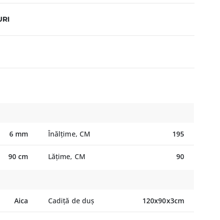
URI
6 mm
Înălțime, CM
195
90 cm
Lățime, CM
90
Aica
Cadiță de duș
120x90x3cm