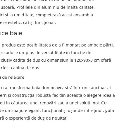
ușoară. Profilele din aluminiu de înaltă calitate,
iri și la umiditate, completează acest ansamblu
e estetic, cât și funcțional.
ice baie
i produs este posibilitatea de a fi montat pe ambele părți,
are aduce un plus de versatilitate în funcție de
nclusiv cadița de duș cu dimensiunile 120x90x3 cm oferă
erfect cabina de duș.
u de relaxare
ru a transforma baia dumneavoastră într-un sanctuar al
odern și construcția robustă fac din aceasta o alegere ideală
teți în căutarea unei renovări sau a unei soluții noi. Cu
e un spațiu elegant, funcțional și ușor de întreținut, gata
ară o experiență de duș de neuitat.