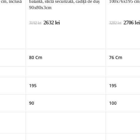
cm, inclusă
batantă, sticlă securizată, cadiță de duș
100x76x195 cm, 
90x80x3cm
2632
lei
2706
lei
3192
lei
3282
lei
80 Cm
76 Cm
195
195
90
100