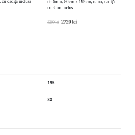
cu cădiță inclusă
de 6mm, 80cm x 195cm, nano, cadiță
cu sifon inclus
2720
lei
3299
lei
195
80