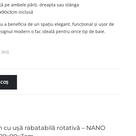
ată pe ambele părți, dreapta sau stânga
x90x3cm inclusă
u a beneficia de un spațiu elegant, funcțional și ușor de
esignul modern o fac ideală pentru orice tip de baie.
E DUȘ
 COȘ
 cu ușă rabatabilă rotativă – NANO