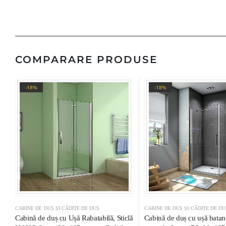
COMPARARE PRODUSE
-18%
-18%
CABINE DE DUȘ ȘI CĂDIȚE DE DUȘ
CABINE DE DUȘ ȘI CĂDIȚE DE DU
Cabină de duș cu Ușă Rabatabilă, Sticlă
Cabină de duș cu ușă batantă