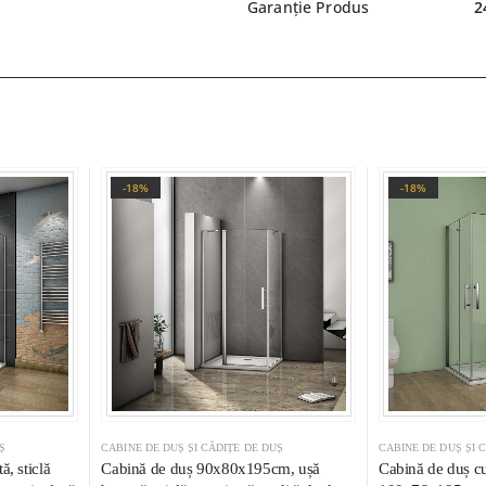
Garanție Produs
2
-18%
-18%
Ș
CABINE DE DUȘ ȘI CĂDIȚE DE DUȘ
CABINE DE DUȘ ȘI 
, sticlă
Cabină de duș 90x80x195cm, ușă
Cabină de duș cu