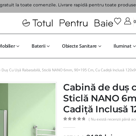
gratuit la toate comenzile. Livrare rapidă pentru toate produsel
Mobilier
Baterii
Obiecte Sanitare
Iluminat
 Duș Cu Ușă Rabatabilă, Sticlă NANO 6mm, 90×195 Cm, Cu Cadiță Inclusă 120x
Cabină de duș c
Sticlă NANO 6m
Cadiță Inclusă 
( Nu există recenzii până ac
0
din 5