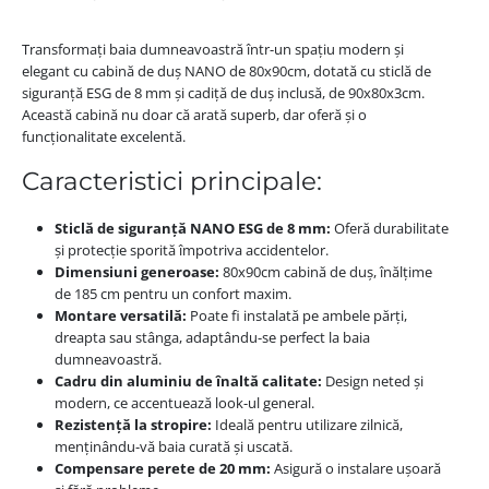
Transformați baia dumneavoastră într-un spațiu modern și
elegant cu cabină de duș NANO de 80x90cm, dotată cu sticlă de
siguranță ESG de 8 mm și cadiță de duș inclusă, de 90x80x3cm.
Această cabină nu doar că arată superb, dar oferă și o
funcționalitate excelentă.
Caracteristici principale:
Sticlă de siguranță NANO ESG de 8 mm:
Oferă durabilitate
și protecție sporită împotriva accidentelor.
Dimensiuni generoase:
80x90cm cabină de duș, înălțime
de 185 cm pentru un confort maxim.
Montare versatilă:
Poate fi instalată pe ambele părți,
dreapta sau stânga, adaptându-se perfect la baia
dumneavoastră.
Cadru din aluminiu de înaltă calitate:
Design neted și
modern, ce accentuează look-ul general.
Rezistență la stropire:
Ideală pentru utilizare zilnică,
menținându-vă baia curată și uscată.
Compensare perete de 20 mm:
Asigură o instalare ușoară