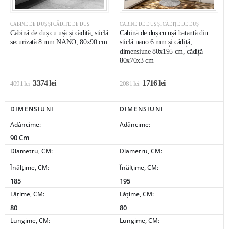
CABINE DE DUȘ ȘI CĂDIȚE DE DUȘ
CABINE DE DUȘ ȘI CĂDIȚE DE DUȘ
Cabină de duș cu ușă și cădiță, sticlă
Cabină de duș cu ușă batantă din
securizată 8 mm NANO, 80x90 cm
sticlă nano 6 mm și cădiță,
dimensiune 80x195 cm, cădiță
80x70x3 cm
3374
lei
1716
lei
4091
lei
2081
lei
DIMENSIUNI
DIMENSIUNI
Adâncime:
Adâncime:
90 Cm
Diametru, CM:
Diametru, CM:
Înălțime, CM:
Înălțime, CM:
185
195
Lățime, CM:
Lățime, CM:
80
80
Lungime, CM:
Lungime, CM: