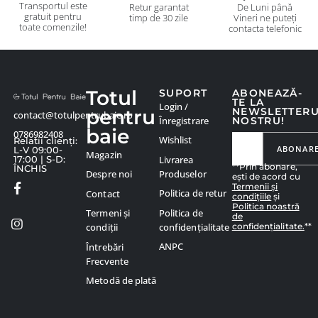
Transportul este
Retur garantat
De Luni până
gratuit pentru
timp de 30 zile
Vineri ne puteți
toate comenzile!
contacta telefonic
Totul
SUPORT
ABONEAZĂ-
TE LA
Login /
pentru
NEWSLETTER
contact@totulpentrubaie.ro
Înregistrare
NOSTRU!
baie
0786982408
Wishlist
Relatii clienți:
ABONAR
L-V 09:00-
Magazin
Livrarea
17:00 | S-D:
**Prin abonare,
ÎNCHIS
Produselor
Despre noi
ești de acord cu
Termenii și
Politica de retur
Contact
condițiile
și
Politica noastră
Politica de
Termeni și
de
confidențialitate.
**
confidențialitate
condiții
ANPC
Întrebări
Frecvente
Metodă de plată