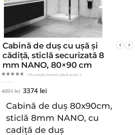
Cabină de duș cu ușă și
cădiță, sticlă securizată 8
mm NANO, 80×90 cm
( Nu există recenzii până acum. )
0
din 5
3374
lei
4091
lei
Cabină de duș 80x90cm,
sticlă 8mm NANO, cu
cadiță de duș