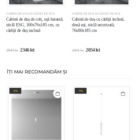
CABINE DE DUȘ ȘI CĂDIȚE DE DUȘ
CABINE DE DUȘ ȘI CĂDIȚE DE DUȘ
C
Cabină de duș de colț, ușă batantă,
Cabină de duș cu cădiță inclusă,
C
sticlă ESG, 100x76x185 cm, cu
două uși, sticlă securizată,
E
cădiță de duș inclusă
76x80x185 cm
D
2346
lei
2054
lei
2845
lei
2491
lei
2
ÎȚI MAI RECOMANDĂM ȘI
-6%
-9%