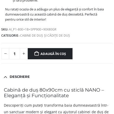
și fără probleme.
Nu ratați ocazia de a adăuga un plus de eleganță și confort în baia
dumneavoastră cu această cabină de duș deosebită. Perfectă
pentru orice stil de interior!
SKU:
AI_P1-80E+1B+SPP90E+90X80GR
CATEGORIE:
CABINE DE DUȘ ȘI CĂDIȚE DE DUȘ
ADAUGĂ ÎN COȘ
DESCRIERE
Cabină de duș 80x90cm cu sticlă NANO –
Eleganță și Funcționalitate
Descoperiți cum puteți transforma baia dumneavoastră într-
un sanctuar modern și elegant cu ajutorul cabinei de duș de