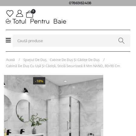
0786982408
0
Acasă
Spațiul De Duș
,
Cabine De Duș Și Cădițe De Duș
Cabină De Duș Cu Ușă Și Cădiță, Sticlă Securizată 8 Mm NANO, 80×90 Cm
-18%