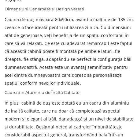
Dimensiuni Generoase și Design Versatil
Cabina de duș măsoară 80x90cm, având o înălțime de 185 cm,
ceea ce o face ideală pentru utilizarea zilnică. Cu dimensiuni
atât de generoase, veți beneficia de un spațiu confortabil în
care să vă relaxați. Ce este cu adevărat remarcabil este faptul
că această cabină poate fi montată pe ambele laturi, fie
dreapta, fie stânga, adaptându-se perfect la configurația băii
dumneavoastră. Acesta este un avantaj semnificativ pentru
acei dintre dumneavoastră care doresc să personalizeze
spațiul conform nevoilor individuale.
Cadru din Aluminiu de Înaltă Calitate
În plus, cabină de duș este dotată cu un cadru din aluminiu
de înaltă calitate, care nu doar că completează aspectul
modern și elegant al băii, dar adaugă și un nivel de stabilitate
și durabilitate. Designul neted al cadrelor îmbunătățește
considerabil aspectul general, transformând baia într-un