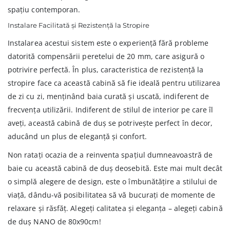
spațiu contemporan.
Instalare Facilitată și Rezistență la Stropire
Instalarea acestui sistem este o experiență fără probleme
datorită compensării peretelui de 20 mm, care asigură o
potrivire perfectă. În plus, caracteristica de rezistență la
stropire face ca această cabină să fie ideală pentru utilizarea
de zi cu zi, menținând baia curată și uscată, indiferent de
frecvența utilizării. Indiferent de stilul de interior pe care îl
aveți, această cabină de duș se potrivește perfect în decor,
aducând un plus de eleganță și confort.
Non ratați ocazia de a reinventa spațiul dumneavoastră de
baie cu această cabină de duș deosebită. Este mai mult decât
o simplă alegere de design, este o îmbunătățire a stilului de
viață, dându-vă posibilitatea să vă bucurați de momente de
relaxare și răsfăț. Alegeți calitatea și eleganța – alegeți cabină
de duș NANO de 80x90cm!