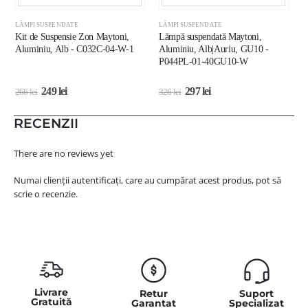
LĂMPI SUSPENDATE
LĂMPI SUSPENDATE
L
Kit de Suspensie Zon Maytoni,
Lămpă suspendată Maytoni,
L
Aluminiu, Alb - C032C-04-W-1
Aluminiu, Alb|Auriu, GU10 -
A
P044PL-01-40GU10-W
P
249
lei
297
lei
266
lei
326
lei
5
RECENZII
There are no reviews yet
Numai clienții autentificați, care au cumpărat acest produs, pot să
scrie o recenzie.
Livrare
Retur
Suport
Gratuită
Garantat
Specializat