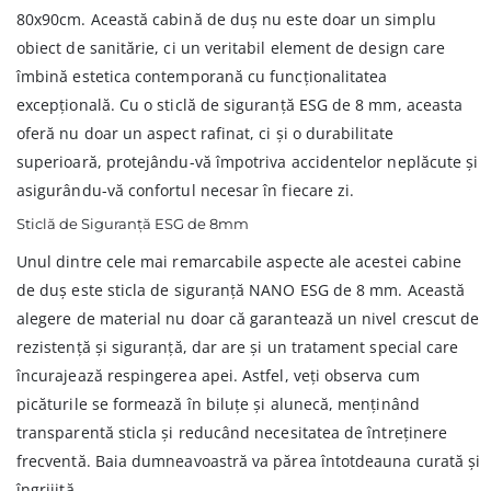
80x90cm. Această cabină de duș nu este doar un simplu
obiect de sanitărie, ci un veritabil element de design care
îmbină estetica contemporană cu funcționalitatea
excepțională. Cu o sticlă de siguranță ESG de 8 mm, aceasta
oferă nu doar un aspect rafinat, ci și o durabilitate
superioară, protejându-vă împotriva accidentelor neplăcute și
asigurându-vă confortul necesar în fiecare zi.
Sticlă de Siguranță ESG de 8mm
Unul dintre cele mai remarcabile aspecte ale acestei cabine
de duș este sticla de siguranță NANO ESG de 8 mm. Această
alegere de material nu doar că garantează un nivel crescut de
rezistență și siguranță, dar are și un tratament special care
încurajează respingerea apei. Astfel, veți observa cum
picăturile se formează în biluțe și alunecă, menținând
transparentă sticla și reducând necesitatea de întreținere
frecventă. Baia dumneavoastră va părea întotdeauna curată și
îngrijită.