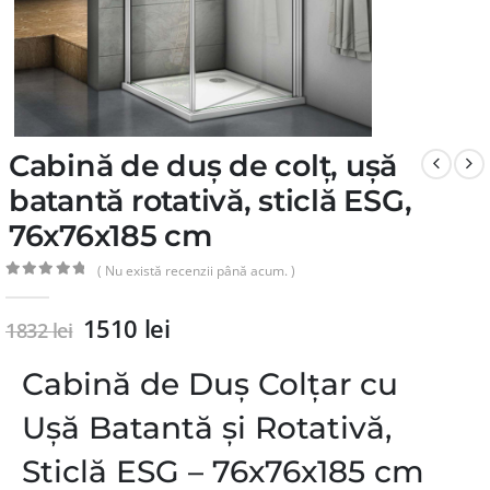
Cabină de duș de colț, ușă
batantă rotativă, sticlă ESG,
76x76x185 cm
( Nu există recenzii până acum. )
0
din 5
1510
lei
1832
lei
Cabină de Duș Colțar cu
Ușă Batantă și Rotativă,
Sticlă ESG – 76x76x185 cm