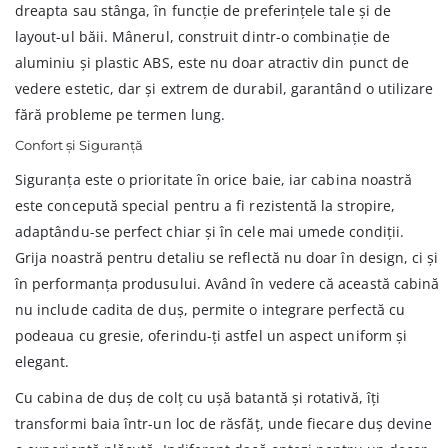
dreapta sau stânga, în funcție de preferințele tale și de
layout-ul băii. Mânerul, construit dintr-o combinație de
aluminiu și plastic ABS, este nu doar atractiv din punct de
vedere estetic, dar și extrem de durabil, garantând o utilizare
fără probleme pe termen lung.
Confort și Siguranță
Siguranța este o prioritate în orice baie, iar cabina noastră
este concepută special pentru a fi rezistentă la stropire,
adaptându-se perfect chiar și în cele mai umede condiții.
Grija noastră pentru detaliu se reflectă nu doar în design, ci și
în performanța produsului. Având în vedere că această cabină
nu include cadita de duș, permite o integrare perfectă cu
podeaua cu gresie, oferindu-ți astfel un aspect uniform și
elegant.
Cu cabina de duș de colț cu ușă batantă și rotativă, îți
transformi baia într-un loc de răsfăț, unde fiecare duș devine