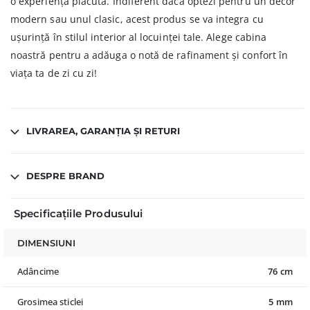
o experiență plăcută. Indiferent dacă optezi pentru un decor
modern sau unul clasic, acest produs se va integra cu
ușurință în stilul interior al locuinței tale. Alege cabina
noastră pentru a adăuga o notă de rafinament și confort în
viața ta de zi cu zi!
LIVRAREA, GARANȚIA ȘI RETURI
DESPRE BRAND
Specificațiile Produsului
DIMENSIUNI
Adâncime
76 cm
Grosimea sticlei
5 mm