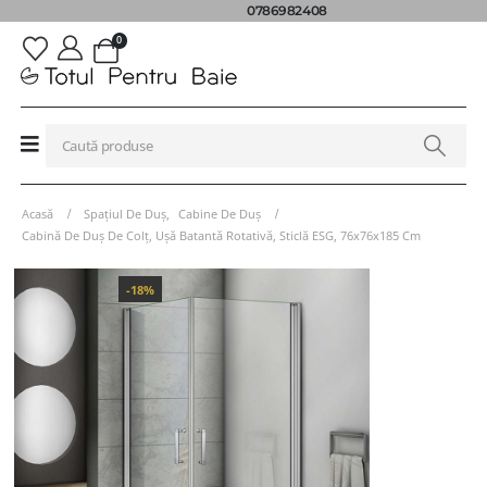
0786982408
0
Acasă
Spațiul De Duș
,
Cabine De Duș
Cabină De Duș De Colț, Ușă Batantă Rotativă, Sticlă ESG, 76x76x185 Cm
-18%