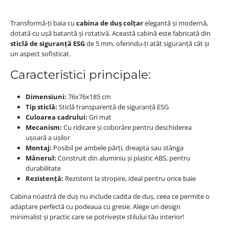
Transformă-ți baia cu
cabina de duș colțar
elegantă și modernă,
dotată cu ușă batantă și rotativă. Această cabină este fabricată din
sticlă de siguranță ESG
de 5 mm, oferindu-ți atât siguranță cât și
un aspect sofisticat.
Caracteristici principale:
Dimensiuni:
76x76x185 cm
Tip sticlă:
Sticlă transparentă de siguranță ESG
Culoarea cadrului:
Gri mat
Mecanism:
Cu ridicare și coborâre pentru deschiderea
ușoară a ușilor
Montaj:
Posibil pe ambele părți, dreapta sau stânga
Mânerul:
Construit din aluminiu și plastic ABS, pentru
durabilitate
Rezistență:
Rezistent la stropire, ideal pentru orice baie
Cabina noastră de duș nu include cadita de duș, ceea ce permite o
adaptare perfectă cu podeaua cu gresie. Alege un design
minimalist și practic care se potrivește stilului tău interior!