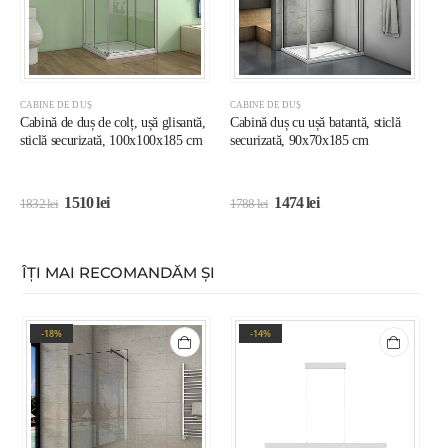
CABINE DE DUȘ
CABINE DE DUȘ
C
Cabină de duș de colț, ușă glisantă,
Cabină duș cu ușă batantă, sticlă
C
sticlă securizată, 100x100x185 cm
securizată, 90x70x185 cm
s
1510
lei
1474
lei
1832
lei
1788
lei
1
ÎȚI MAI RECOMANDĂM ȘI
-18%
-14%