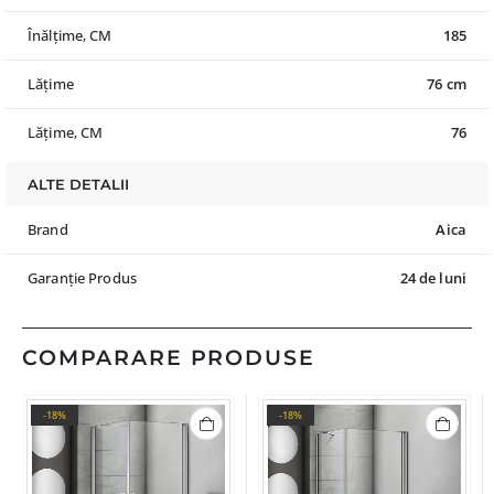
Înălțime, CM
185
Lățime
76 cm
Lățime, CM
76
ALTE DETALII
Brand
Aica
Garanție Produs
24 de luni
COMPARARE PRODUSE
-18%
-18%