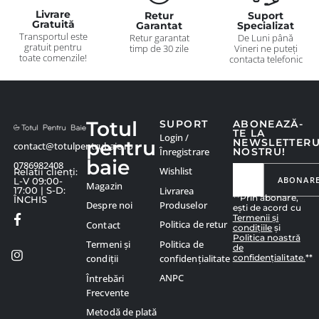
Livrare
Retur
Suport
Gratuită
Garantat
Specializat
Transportul este
Retur garantat
De Luni până
gratuit pentru
timp de 30 zile
Vineri ne puteți
toate comenzile!
contacta telefonic
Totul
SUPORT
ABONEAZĂ-
TE LA
Login /
pentru
NEWSLETTER
contact@totulpentrubaie.ro
Înregistrare
NOSTRU!
baie
0786982408
Wishlist
Relatii clienți:
ABONAR
L-V 09:00-
Magazin
Livrarea
17:00 | S-D:
**Prin abonare,
ÎNCHIS
Produselor
Despre noi
ești de acord cu
Termenii și
Politica de retur
Contact
condițiile
și
Politica noastră
Politica de
Termeni și
de
confidențialitate.
**
confidențialitate
condiții
ANPC
Întrebări
Frecvente
Metodă de plată