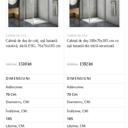
CABINE DE DUȘ
CABINE DE DUȘ
Cabină de duș de colț, ușă batantă
Cabină de duș 100x70x185 cm cu
rotativă, sticlă ESG, 76x76x185 cm
ușă batantă din sticlă securizată
1510
lei
1592
lei
1832
lei
1930
lei
DIMENSIUNI
DIMENSIUNI
Adâncime:
Adâncime:
76 Cm
70 Cm
Diametru, CM:
Diametru, CM:
Înălțime, CM:
Înălțime, CM:
185
185
Lățime, CM:
Lățime, CM: