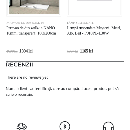
PARAVANE DE DUȘ WALK-IN
LĂMPI SUSPENDATE
L
Paravan de duș walk-in NANO
Lămpă suspendată Maytoni, Metal,
C
10mm, transparent, 100x200cm
Alb, Led - P010PL-L30W
E
1394
lei
1165
lei
1690
lei
1357
lei
5
RECENZII
There are no reviews yet
Numai clienții autentificați, care au cumpărat acest produs, pot să
scrie o recenzie.