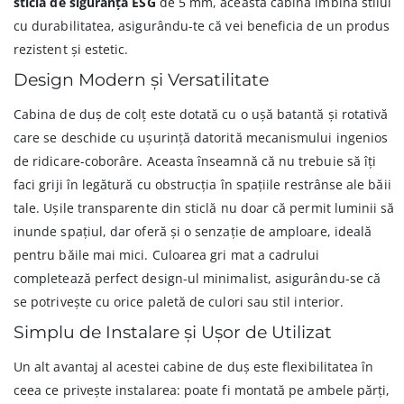
sticlă de siguranță ESG
de 5 mm, această cabină îmbină stilul
cu durabilitatea, asigurându-te că vei beneficia de un produs
rezistent și estetic.
Design Modern și Versatilitate
Cabina de duș de colț este dotată cu o ușă batantă și rotativă
care se deschide cu ușurință datorită mecanismului ingenios
de ridicare-coborâre. Aceasta înseamnă că nu trebuie să îți
faci griji în legătură cu obstrucția în spațiile restrânse ale băii
tale. Ușile transparente din sticlă nu doar că permit luminii să
inunde spațiul, dar oferă și o senzație de amploare, ideală
pentru băile mai mici. Culoarea gri mat a cadrului
completează perfect design-ul minimalist, asigurându-se că
se potrivește cu orice paletă de culori sau stil interior.
Simplu de Instalare și Ușor de Utilizat
Un alt avantaj al acestei cabine de duș este flexibilitatea în
ceea ce privește instalarea: poate fi montată pe ambele părți,