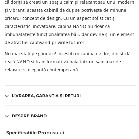
că doriți să creați un spațiu calm și relaxant sau unul modern
și vibrant, această cabină de duș se potrivește de minune
oricarui concept de design. Cu un aspect sofisticat și
caracteristici inovatoare, cabina NANO nu doar că
îmbunătățește funcționalitatea băii, dar devine și un element
de atracție, captivând privirile tuturor.
Nu mai stați pe gânduri! Investiți în cabina de duș din sticlă
reală NANO și transformați-vă baia într-un sanctuar de
relaxare și eleganță contemporană.
LIVRAREA, GARANȚIA ȘI RETURI
DESPRE BRAND
Specificațiile Produsului