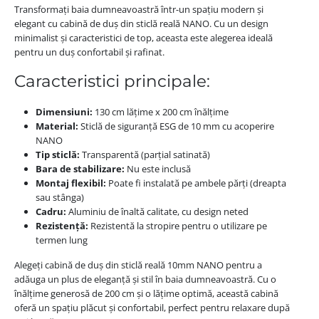
Transformați baia dumneavoastră într-un spațiu modern și
elegant cu cabină de duș din sticlă reală NANO. Cu un design
minimalist și caracteristici de top, aceasta este alegerea ideală
pentru un duș confortabil și rafinat.
Caracteristici principale:
Dimensiuni:
130 cm lățime x 200 cm înălțime
Material:
Sticlă de siguranță ESG de 10 mm cu acoperire
NANO
Tip sticlă:
Transparentă (parțial satinată)
Bara de stabilizare:
Nu este inclusă
Montaj flexibil:
Poate fi instalată pe ambele părți (dreapta
sau stânga)
Cadru:
Aluminiu de înaltă calitate, cu design neted
Rezistență:
Rezistentă la stropire pentru o utilizare pe
termen lung
Alegeți cabină de duș din sticlă reală 10mm NANO pentru a
adăuga un plus de eleganță și stil în baia dumneavoastră. Cu o
înălțime generosă de 200 cm și o lățime optimă, această cabină
oferă un spațiu plăcut și confortabil, perfect pentru relaxare după