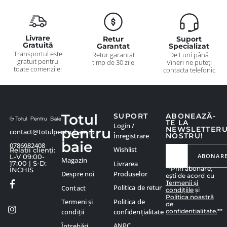
Livrare
Retur
Suport
Gratuită
Garantat
Specializat
Transportul este
Retur garantat
De Luni până
gratuit pentru
timp de 30 zile
Vineri ne puteți
toate comenzile!
contacta telefonic
Totul
SUPORT
ABONEAZĂ-
TE LA
Login /
pentru
NEWSLETTER
contact@totulpentrubaie.ro
Înregistrare
NOSTRU!
baie
0786982408
Wishlist
Relatii clienți:
ABONAR
L-V 09:00-
Magazin
Livrarea
17:00 | S-D:
**Prin abonare,
ÎNCHIS
Produselor
Despre noi
ești de acord cu
Termenii și
Politica de retur
Contact
condițiile
și
Politica noastră
Politica de
Termeni și
de
confidențialitate.
**
confidențialitate
condiții
ANPC
Întrebări