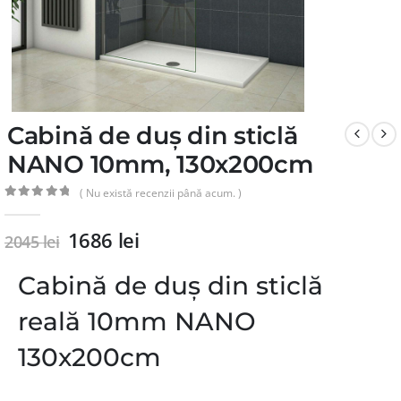
Cabină de duș din sticlă
NANO 10mm, 130x200cm
( Nu există recenzii până acum. )
0
din 5
1686
lei
2045
lei
Cabină de duș din sticlă
reală 10mm NANO
130x200cm