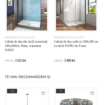
PARAVANE DE DUȘ WALK-IN
PARAVANE DE DUȘ WALK-IN
P
Cabină de duș din sticlă securizată,
Cabină de duș walk-in 100x200 cm
C
100x200cm, 8mm, tratament
cu sticlă NANO de 8 mm
n
NANO
g
1312
lei
1306
lei
1591
lei
1583
lei
2
ÎȚI MAI RECOMANDĂM ȘI
-10%
-7%