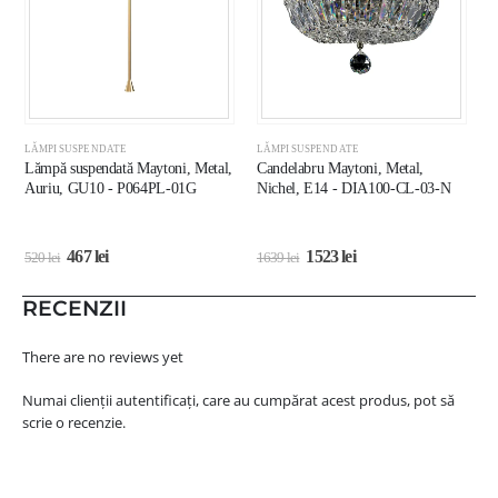
LĂMPI SUSPENDATE
LĂMPI SUSPENDATE
L
Lămpă suspendată Maytoni, Metal,
Candelabru Maytoni, Metal,
L
Auriu, GU10 - P064PL-01G
Nichel, E14 - DIA100-CL-03-N
A
L
467
lei
1523
lei
520
lei
1639
lei
1
RECENZII
There are no reviews yet
Numai clienții autentificați, care au cumpărat acest produs, pot să
scrie o recenzie.