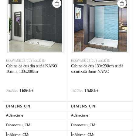
-18%
-18%
PARAVANE DE DUȘ WALK-IN
PARAVANE DE DUȘ WALK-IN
Cabină de duș din sticlă NANO
Cabină de duș 130x200cm sticlă
10mm, 130x200cm
securizată 8mm NANO
1686
lei
1548
lei
2045
lei
1877
lei
DIMENSIUNI
DIMENSIUNI
Adâncime:
Adâncime:
Diametru, CM:
Diametru, CM:
Înălțime, CM:
Înălțime, CM: