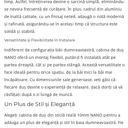
timp. Astfel, întreținerea devine o sarcină simplă, eliminându-
se nevoia frecventă de curățare. În plus, cadrul din aluminiu
de înaltă calitate, cu un finisaj neted, adaugă o notă modernă
și rafinată, asigurându-se în același timp că structura este
solidă și stabilă.
Versatilitate și Flexibilitate în Instalare
Indiferent de configurația băii dumneavoastră, cabina de duș
NANO oferă un montaj flexibil, putând fi instalată atât pe
partea dreaptă, cât și pe partea stângă. Această versatilitate o
face ideală pentru orice spațiu, de la băi mici la băi mai
încăpătoare. Cu dimensiunile sale generoase, veți găsi că
fiecare duș devine o experiență de relaxare, dacă doriți să vă
răsfățați după o zi lungă de muncă.
Un Plus de Stil și Eleganță
Alegeți cabina de duș din sticlă reală 10mm NANO pentru a
adăuga un plus de eleganță și stil în baia dumneavoastră. Fie