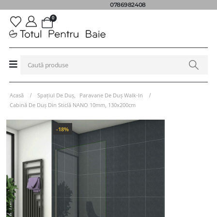
0786982408
0
Acasă
Spațiul De Duș
,
Paravane De Duș Walk-In
Cabină De Duș Din Sticlă NANO 10mm, 130x200cm
-18%