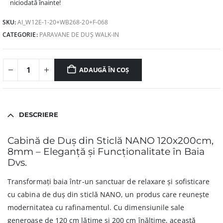
niciodată înainte!
SKU:
AI_W12E-1-20+WB268-20+F-068
CATEGORIE:
PARAVANE DE DUȘ WALK-IN
ADAUGĂ ÎN COȘ
DESCRIERE
Cabină de Duș din Sticlă NANO 120x200cm,
8mm – Eleganță și Funcționalitate în Baia
Dvs.
Transformați baia într-un sanctuar de relaxare și sofisticare
cu cabina de duș din sticlă NANO, un produs care reunește
modernitatea cu rafinamentul. Cu dimensiunile sale
generoase de 120 cm lățime și 200 cm înălțime, această