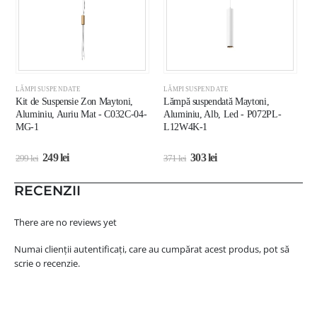
LĂMPI SUSPENDATE
LĂMPI SUSPENDATE
L
Kit de Suspensie Zon Maytoni,
Lămpă suspendată Maytoni,
C
Aluminiu, Auriu Mat - C032C-04-
Aluminiu, Alb, Led - P072PL-
E
MG-1
L12W4K-1
249
lei
303
lei
299
lei
371
lei
2
RECENZII
There are no reviews yet
Numai clienții autentificați, care au cumpărat acest produs, pot să
scrie o recenzie.