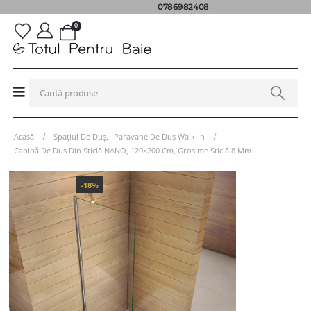
0786982408
0
Acasă
Spațiul De Duș
,
Paravane De Duș Walk-In
Cabină De Duș Din Sticlă NANO, 120×200 Cm, Grosime Sticlă 8 Mm
-18%