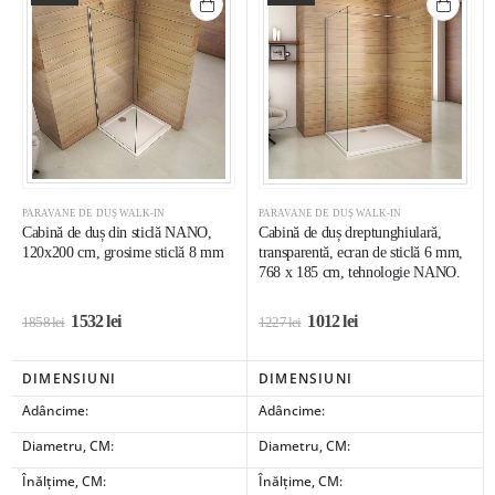
PARAVANE DE DUȘ WALK-IN
PARAVANE DE DUȘ WALK-IN
Cabină de duș din sticlă NANO,
Cabină de duș dreptunghiulară,
120x200 cm, grosime sticlă 8 mm
transparentă, ecran de sticlă 6 mm,
768 x 185 cm, tehnologie NANO.
1532
lei
1012
lei
1858
lei
1227
lei
DIMENSIUNI
DIMENSIUNI
Adâncime:
Adâncime:
Diametru, CM:
Diametru, CM:
Înălțime, CM:
Înălțime, CM: