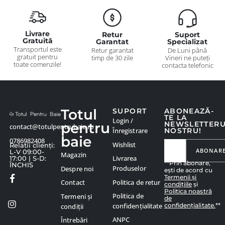
Livrare
Retur
Suport
Gratuită
Garantat
Specializat
Transportul este
Retur garantat
De Luni până
gratuit pentru
timp de 30 zile
Vineri ne puteți
toate comenzile!
contacta telefonic
Totul
SUPORT
ABONEAZĂ-
TE LA
Login /
pentru
NEWSLETTER
contact@totulpentrubaie.ro
Înregistrare
NOSTRU!
baie
0786982408
Wishlist
Relatii clienți:
ABONAR
L-V 09:00-
Magazin
Livrarea
17:00 | S-D:
**Prin abonare,
ÎNCHIS
Produselor
Despre noi
ești de acord cu
Termenii și
Politica de retur
Contact
condițiile
și
Politica noastră
Politica de
Termeni și
de
confidențialitate.
**
confidențialitate
condiții
ANPC
Întrebări