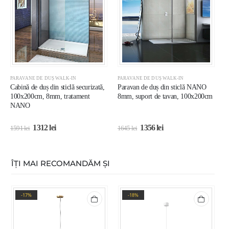
PARAVANE DE DUȘ WALK-IN
PARAVANE DE DUȘ WALK-IN
P
Cabină de duș din sticlă securizată,
Paravan de duș din sticlă NANO
C
100x200cm, 8mm, tratament
8mm, suport de tavan, 100x200cm
c
NANO
1312
lei
1356
lei
1591
lei
1645
lei
1
ÎȚI MAI RECOMANDĂM ȘI
-17%
-18%