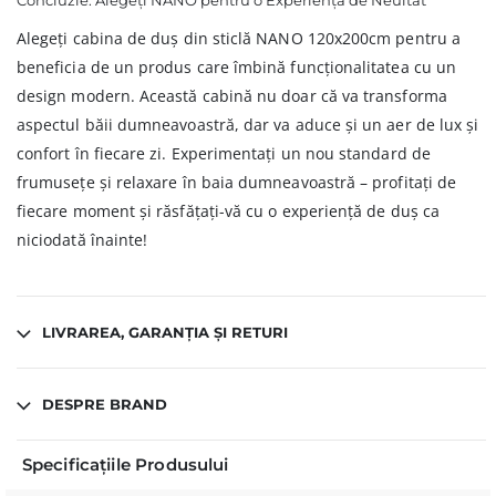
Concluzie: Alegeți NANO pentru o Experiență de Neuitat
Alegeți cabina de duș din sticlă NANO 120x200cm pentru a
beneficia de un produs care îmbină funcționalitatea cu un
design modern. Această cabină nu doar că va transforma
aspectul băii dumneavoastră, dar va aduce și un aer de lux și
confort în fiecare zi. Experimentați un nou standard de
frumusețe și relaxare în baia dumneavoastră – profitați de
fiecare moment și răsfățați-vă cu o experiență de duș ca
niciodată înainte!
LIVRAREA, GARANȚIA ȘI RETURI
DESPRE BRAND
Specificațiile Produsului