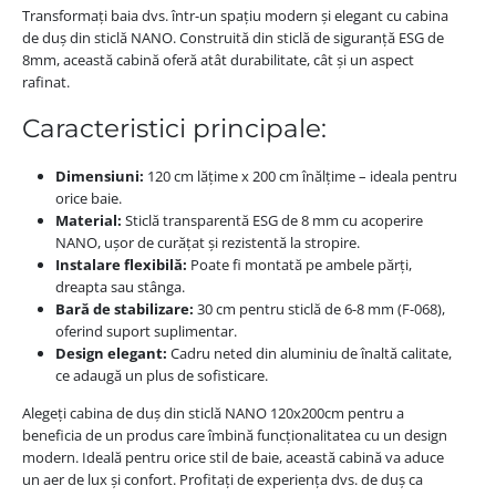
Transformați baia dvs. într-un spațiu modern și elegant cu cabina
de duș din sticlă NANO. Construită din sticlă de siguranță ESG de
8mm, această cabină oferă atât durabilitate, cât și un aspect
rafinat.
Caracteristici principale:
Dimensiuni:
120 cm lățime x 200 cm înălțime – ideala pentru
orice baie.
Material:
Sticlă transparentă ESG de 8 mm cu acoperire
NANO, ușor de curățat și rezistentă la stropire.
Instalare flexibilă:
Poate fi montată pe ambele părți,
dreapta sau stânga.
Bară de stabilizare:
30 cm pentru sticlă de 6-8 mm (F-068),
oferind suport suplimentar.
Design elegant:
Cadru neted din aluminiu de înaltă calitate,
ce adaugă un plus de sofisticare.
Alegeți cabina de duș din sticlă NANO 120x200cm pentru a
beneficia de un produs care îmbină funcționalitatea cu un design
modern. Ideală pentru orice stil de baie, această cabină va aduce
un aer de lux și confort. Profitați de experiența dvs. de duș ca