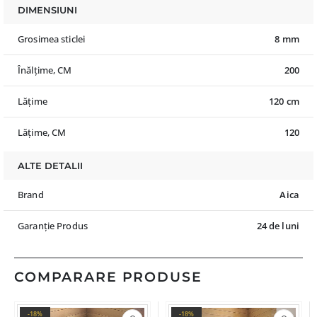
DIMENSIUNI
Grosimea sticlei
8 mm
Înălțime, CM
200
Lățime
120 cm
Lățime, CM
120
ALTE DETALII
Brand
Aica
Garanție Produs
24 de luni
COMPARARE PRODUSE
-18%
-18%