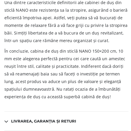
Una dintre caracteristicile definitorii ale cabinei de duș din
sticlă NANO este rezistența sa la stropire, asigurând o barieră
eficientă împotriva apei. Astfel, veți putea să vă bucurați de
momente de relaxare fără a vă face griji cu privire la stropirea
băii. Simțiți libertatea de a vă bucura de un duș revitalizant,
într-un spațiu care rămâne mereu organizat și curat.
În concluzie, cabina de duș din sticlă NANO 150×200 cm, 10
mm este alegerea perfectă pentru cei care caută un amestec
reușit între stil, calitate și practicitate. Indiferent dacă doriți
să vă reamenajați baia sau să faceți o investiție pe termen
lung, acest produs va aduce un plus de valoare și eleganță
spațiului dumneavoastră. Nu ratați ocazia de a îmbunătăți
experiența de duș cu această superbă cabină de duș!
LIVRAREA, GARANȚIA ȘI RETURI