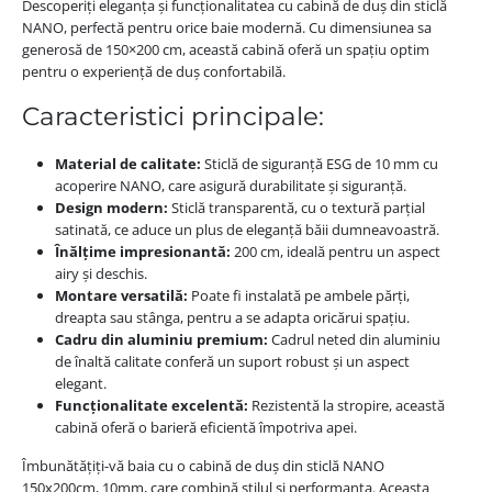
Descoperiți eleganța și funcționalitatea cu cabină de duș din sticlă
NANO, perfectă pentru orice baie modernă. Cu dimensiunea sa
generosă de 150×200 cm, această cabină oferă un spațiu optim
pentru o experiență de duș confortabilă.
Caracteristici principale:
Material de calitate:
Sticlă de siguranță ESG de 10 mm cu
acoperire NANO, care asigură durabilitate și siguranță.
Design modern:
Sticlă transparentă, cu o textură parțial
satinată, ce aduce un plus de eleganță băii dumneavoastră.
Înălțime impresionantă:
200 cm, ideală pentru un aspect
airy și deschis.
Montare versatilă:
Poate fi instalată pe ambele părți,
dreapta sau stânga, pentru a se adapta oricărui spațiu.
Cadru din aluminiu premium:
Cadrul neted din aluminiu
de înaltă calitate conferă un suport robust și un aspect
elegant.
Funcționalitate excelentă:
Rezistentă la stropire, această
cabină oferă o barieră eficientă împotriva apei.
Îmbunătățiți-vă baia cu o cabină de duș din sticlă NANO
150x200cm, 10mm, care combină stilul și performanța. Aceasta