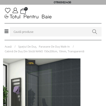
0786982408
0
Acasă
Spațiul De Duș
,
Paravane De Duș Walk-In
Cabină De Duș Din Sticlă NANO 150x200cm, 10mm, Transparentă
-18%