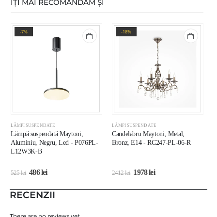
ÎȚI MAI RECOMANDĂM ȘI
-7%
-18%
LĂMPI SUSPENDATE
LĂMPI SUSPENDATE
L
Lămpă suspendată Maytoni,
Candelabru Maytoni, Metal,
C
Aluminiu, Negru, Led - P076PL-
Bronz, E14 - RC247-PL-06-R
E
L12W3K-B
486
lei
1978
lei
525
lei
2412
lei
3
RECENZII
There are no reviews yet