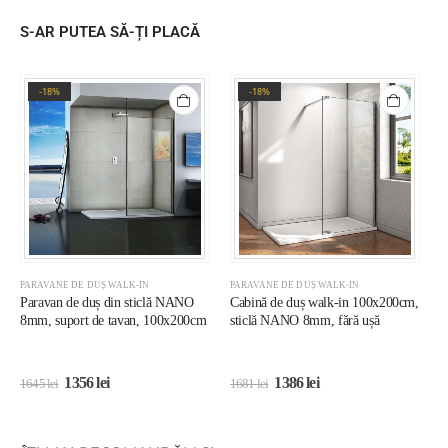
S-AR PUTEA SĂ-ȚI PLACĂ
-18%
-18%
PARAVANE DE DUȘ WALK-IN
PARAVANE DE DUȘ WALK-IN
P
Paravan de duș din sticlă NANO
Cabină de duș walk-in 100x200cm,
C
8mm, suport de tavan, 100x200cm
sticlă NANO 8mm, fără ușă
c
1356
lei
1386
lei
1645
lei
1681
lei
2