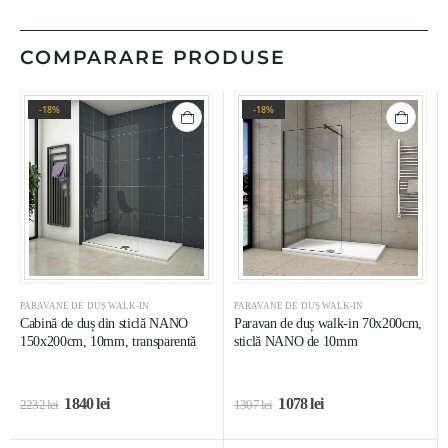
COMPARARE PRODUSE
-18%
-18%
PARAVANE DE DUȘ WALK-IN
PARAVANE DE DUȘ WALK-IN
Cabină de duș din sticlă NANO
Paravan de duș walk-in 70x200cm,
150x200cm, 10mm, transparentă
sticlă NANO de 10mm
1840
lei
1078
lei
2232
lei
1307
lei