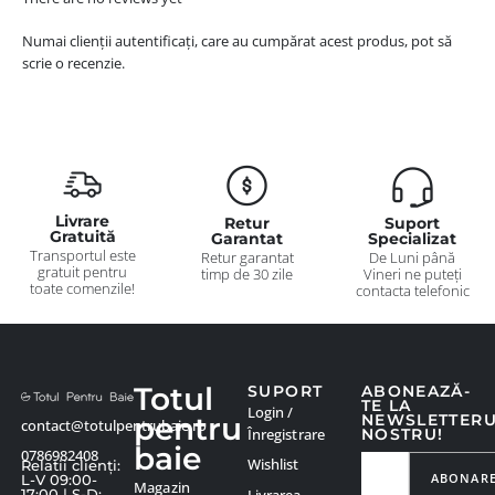
Numai clienții autentificați, care au cumpărat acest produs, pot să
scrie o recenzie.
Livrare
Retur
Suport
Gratuită
Garantat
Specializat
Transportul este
Retur garantat
De Luni până
gratuit pentru
timp de 30 zile
Vineri ne puteți
toate comenzile!
contacta telefonic
Totul
SUPORT
ABONEAZĂ-
TE LA
Login /
pentru
NEWSLETTER
contact@totulpentrubaie.ro
Înregistrare
NOSTRU!
baie
0786982408
Wishlist
Relatii clienți:
ABONAR
L-V 09:00-
Magazin
Livrarea
17:00 | S-D: