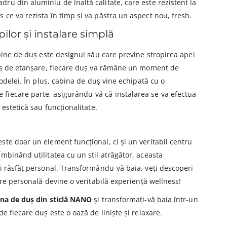
u din aluminiu de înaltă calitate, care este rezistent la
ce va rezista în timp și va păstra un aspect nou, fresh.
ilor și instalare simplă
abine de duș este designul său care previne stropirea apei
ios de etanșare, fiecare duș va rămâne un moment de
podelei. În plus, cabina de duș vine echipată cu o
iecare parte, asigurându-vă că instalarea se va efectua
 estetică sau funcționalitate.
te doar un element funcțional, ci și un veritabil centru
mbinând utilitatea cu un stil atrăgător, aceasta
i răsfăț personal. Transformându-vă baia, veți descoperi
ire personală devine o veritabilă experiență wellness!
na de duș din sticlă NANO
și transformați-vă baia într-un
e fiecare duș este o oază de liniște și relaxare.