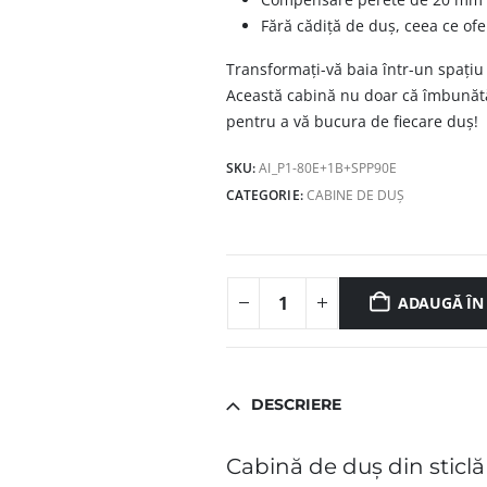
Fără cădiță de duș, ceea ce of
Transformați-vă baia într-un spațiu
Această cabină nu doar că îmbunătăț
pentru a vă bucura de fiecare duș!
SKU:
AI_P1-80E+1B+SPP90E
CATEGORIE:
CABINE DE DUȘ
ADAUGĂ ÎN
DESCRIERE
Cabină de duș din sti