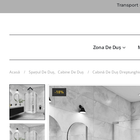
Transport 
Zona De Duș
Acasă
Spațiul De Duș
,
Cabine De Duș
Cabină De Duș Dreptunghi
-18%