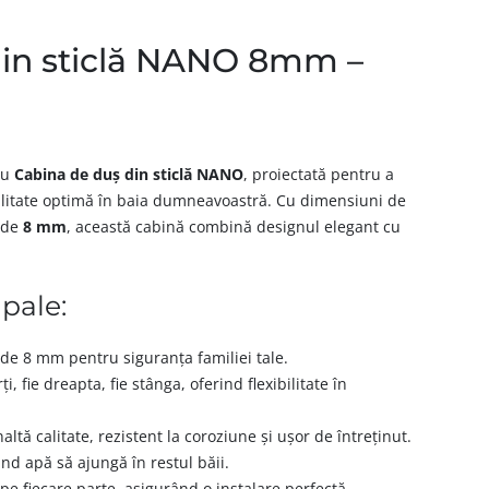
din sticlă NANO 8mm –
cu
Cabina de duș din sticlă NANO
, proiectată pentru a
alitate optimă în baia dumneavoastră. Cu dimensiuni de
ă de
8 mm
, această cabină combină designul elegant cu
ipale:
de 8 mm pentru siguranța familiei tale.
, fie dreapta, fie stânga, oferind flexibilitate în
ltă calitate, rezistent la coroziune și ușor de întreținut.
ând apă să ajungă în restul băii.
 fiecare parte, asigurând o instalare perfectă.