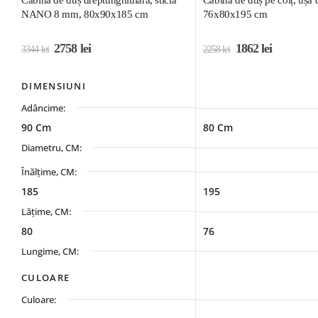
NANO 8 mm, 80x90x185 cm
76x80x195 cm
2758
lei
1862
lei
3344
lei
2258
lei
DIMENSIUNI
Adâncime:
90 Cm
80 Cm
Diametru, CM:
Înălțime, CM:
185
195
Lățime, CM:
80
76
Lungime, CM:
CULOARE
Culoare: