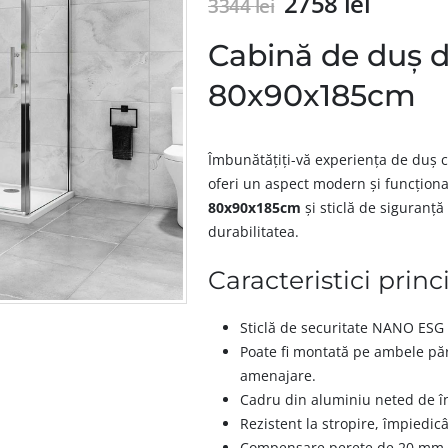
2758
lei
3344
lei
Cabină de duș 
80x90x185cm
Îmbunătățiți-vă experiența de duș 
oferi un aspect modern și funcțion
80x90x185cm
și sticlă de siguranț
durabilitatea.
Caracteristici princ
Sticlă de securitate NANO ESG 
Poate fi montată pe ambele părți
amenajare.
Cadru din aluminiu neted de îna
Rezistent la stropire, împiedic
Compensare perete de 20 mm pe