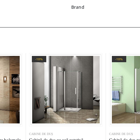
Brand
-18%
-18%
CABINE DE DUȘ
CABINE DE DUȘ
cu balamale,
Cabină de duș cu ușă rotativă
Cabină de duș pe