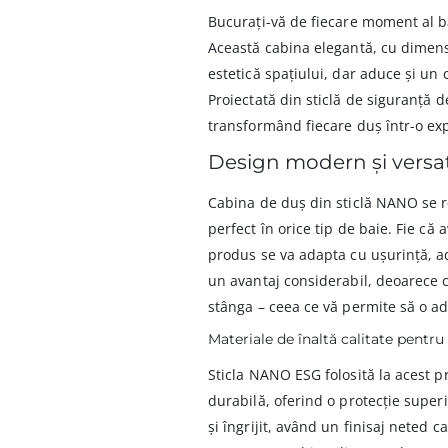
Bucurați-vă de fiecare moment al 
Această cabina elegantă, cu dimen
estetică spațiului, dar aduce și un 
Proiectată din sticlă de siguranță 
transformând fiecare duș într-o exp
Design modern și versat
Cabina de duș din sticlă NANO se r
perfect în orice tip de baie. Fie că
produs se va adapta cu ușurință, ad
un avantaj considerabil, deoarece ca
stânga – ceea ce vă permite să o ad
Materiale de înaltă calitate pent
Sticla NANO ESG folosită la acest pr
durabilă, oferind o protecție super
și îngrijit, având un finisaj neted