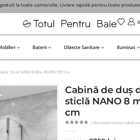
gratuit la toate comenzile. Livrare rapidă pentru toate produsel
Mobilier
Baterii
Obiecte Sanitare
Iluminat
ulară, Sticlă NANO 8 Mm, 80x90x185 Cm
Cabină de duș 
sticlă NANO 8 
cm
( Nu există recenzii până ac
0
din 5