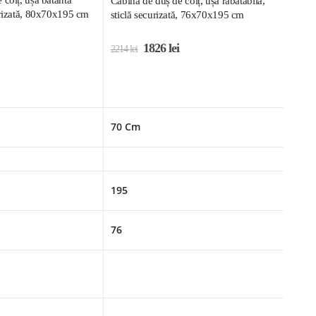
Cabină de duș de colț, ușă rabatabilă,
urizată, 80x70x195 cm
sticlă securizată, 76x70x195 cm
1826
lei
2214
lei
70 Cm
195
76