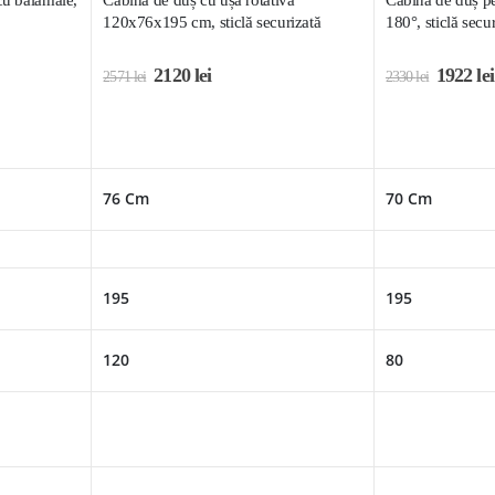
120x76x195 cm, sticlă securizată
180°, sticlă sec
2120
lei
1922
lei
2571
lei
2330
lei
76 Cm
70 Cm
195
195
120
80