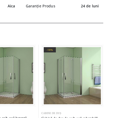
Aica
Garanție Produs
24 de luni
-18%
CABINE DE DUȘ
 colț, ușă batantă