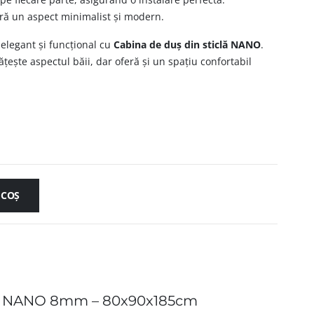
eră un aspect minimalist și modern.
 elegant și funcțional cu
Cabina de duș din sticlă NANO
.
ește aspectul băii, dar oferă și un spațiu confortabil
 COȘ
clă NANO 8mm – 80x90x185cm