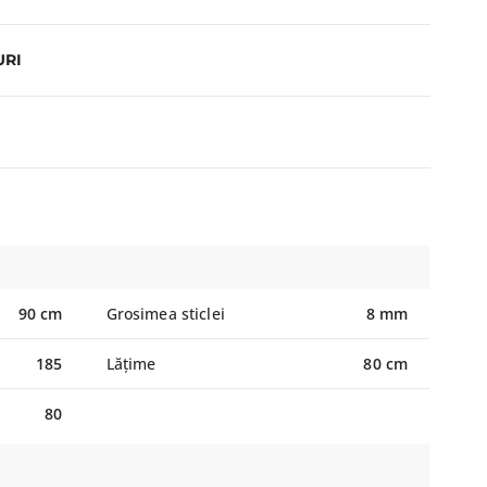
URI
90 cm
Grosimea sticlei
8 mm
185
Lățime
80 cm
80