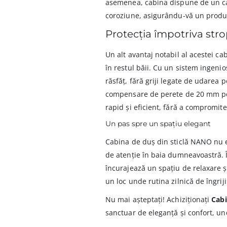
asemenea, cabina dispune de un cadr
coroziune, asigurându-vă un produs 
Protecția împotriva strop
Un alt avantaj notabil al acestei c
în restul băii. Cu un sistem ingen
răsfăț, fără griji legate de udarea 
compensare de perete de 20 mm pe f
rapid și eficient, fără a compromite
Un pas spre un spațiu elegant
Cabina de duș din sticlă NANO nu es
de atenție în baia dumneavoastră. Î
încurajează un spațiu de relaxare ș
un loc unde rutina zilnică de îngrij
Nu mai așteptați! Achiziționați
Cabi
sanctuar de eleganță și confort, und