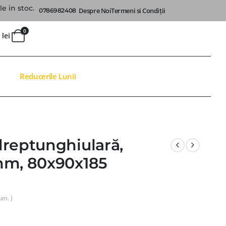
e in stoc.
Despre Noi
Termeni si Condiții
0786982408
0
0
lei
Reducerile Lunii
dreptunghiulară,
mm, 80x90x185
um. )