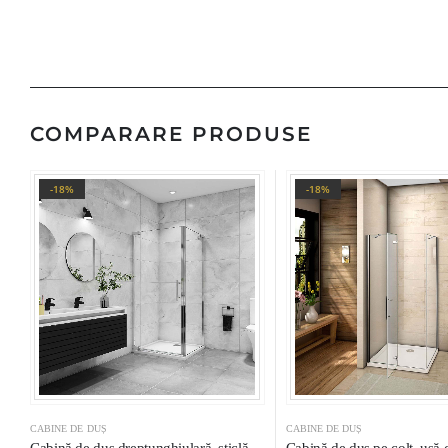
COMPARARE PRODUSE
-18%
-18%
CABINE DE DUȘ
CABINE DE DUȘ
Cabină de duș dreptunghiulară, sticlă
Cabină de duș pe colț, ușă 