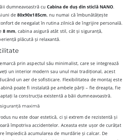
băii dumneavoastră cu
Cabina de duș din sticlă NANO
.
siuni de
80x90x185cm
, nu numai că îmbunătățește
confort de neegalat în rutina zilnică de îngrijire personală.
de
8 mm
, cabina asigură atât stil, cât și siguranță,
eriență plăcută și relaxantă.
ilitate
emarcă prin aspectul său minimalist, care se integrează
 aveți un interior modern sau unul mai tradițional, acest
ucând un aer de sofisticare. Flexibilitatea de montaj este
bină poate fi instalată pe ambele părți – fie dreapta, fie
aptați la construcția existentă a băii dumneavoastră.
ru siguranță maximă
odus nu este doar estetică, ci și extrem de rezistentă și
ioară împotriva accidentelor. Aceasta este ușor de curățat
 care împiedică acumularea de murdărie și calcar. De