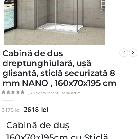
Cabină de duș
dreptunghiulară, ușă
glisantă, sticlă securizată 8
mm NANO , 160x70x195 cm
( Nu există recenzii până acum. )
0
din 5
2618
lei
3175
lei
Cabină de duș
160x70x195cm cu Sticlă