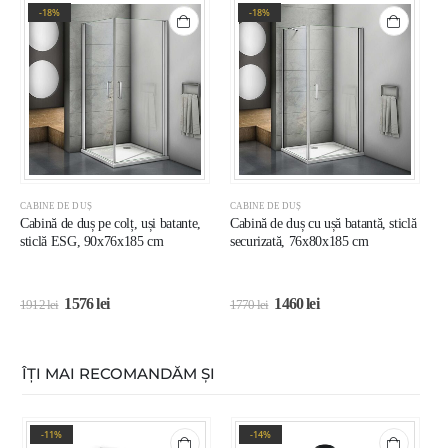
-18%
-18%
CABINE DE DUȘ
CABINE DE DUȘ
C
Cabină de duș pe colț, uși batante,
Cabină de duș cu ușă batantă, sticlă
C
sticlă ESG, 90x76x185 cm
securizată, 76x80x185 cm
b
8
1576
lei
1460
lei
1912
lei
1770
lei
1
ÎȚI MAI RECOMANDĂM ȘI
-11%
-14%