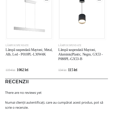
LĂMPI SUSPENDATE
LĂMPI SUSPENDATE
L
Lămpă suspendată Maytoni, Metal,
Lămpă suspendată Maytoni,
L
Alb, Led - P010PL-L30W4K
Aluminiu|Plastic, Negru, GX53 -
A
P088PL-GX53-B
P
1062
lei
115
lei
1194
lei
134
lei
4
RECENZII
There are no reviews yet
Numai clienții autentificați, care au cumpărat acest produs, pot să
scrie o recenzie.