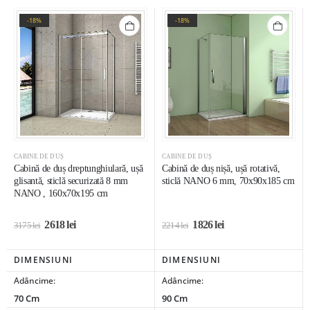
-18%
-18%
CABINE DE DUȘ
CABINE DE DUȘ
Cabină de duș dreptunghiulară, ușă
Cabină de duș nișă, ușă rotativă,
glisantă, sticlă securizată 8 mm
sticlă NANO 6 mm, 70x90x185 cm
NANO , 160x70x195 cm
2618
lei
1826
lei
3175
lei
2214
lei
DIMENSIUNI
DIMENSIUNI
Adâncime:
Adâncime:
70 Cm
90 Cm