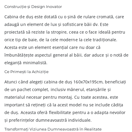
Construcție și Design Inovator
Cabina de duș este dotată cu o șină de rulare cromată, care
adaugă un element de lux și sofisticare băii dv. Este
proiectată să reziste la stropire, ceea ce o face ideală pentru
orice tip de baie, de la cele moderne la cele tradiționale.
Acesta este un element esențial care nu doar că
îmbunătățește aspectul general al băii, dar aduce și o notă de
eleganță minimalistă.
Ce Primești la Achiziție
Atunci când alegeți cabina de duș 160x70x195cm, beneficiați
de un pachet complet, inclusiv mânerul, etanșările și
materialul necesar pentru montaj. Cu toate acestea, este
important să rețineți că la acest model nu se include cădița
de duș. Aceasta oferă flexibilitate pentru a o adapta nevoilor
și preferințelor dumneavoastră individuale.
Transformați Viziunea Dumneavoastră în Realitate