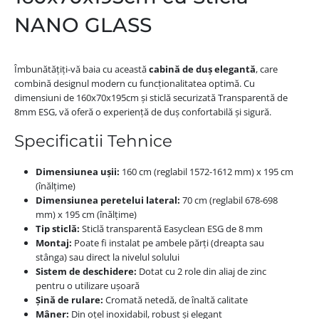
NANO GLASS
Îmbunătățiți-vă baia cu această
cabină de duș elegantă
, care
combină designul modern cu funcționalitatea optimă. Cu
dimensiuni de 160x70x195cm și sticlă securizată Transparentă de
8mm ESG, vă oferă o experiență de duș confortabilă și sigură.
Specificatii Tehnice
Dimensiunea ușii:
160 cm (reglabil 1572-1612 mm) x 195 cm
(înălțime)
Dimensiunea peretelui lateral:
70 cm (reglabil 678-698
mm) x 195 cm (înălțime)
Tip sticlă:
Sticlă transparentă Easyclean ESG de 8 mm
Montaj:
Poate fi instalat pe ambele părți (dreapta sau
stânga) sau direct la nivelul solului
Sistem de deschidere:
Dotat cu 2 role din aliaj de zinc
pentru o utilizare ușoară
Șină de rulare:
Cromată netedă, de înaltă calitate
Mâner:
Din oțel inoxidabil, robust și elegant