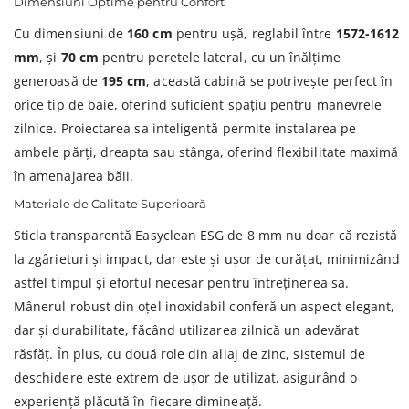
Dimensiuni Optime pentru Confort
Cu dimensiuni de
160 cm
pentru ușă, reglabil între
1572-1612
mm
, și
70 cm
pentru peretele lateral, cu un înălțime
generoasă de
195 cm
, această cabină se potrivește perfect în
orice tip de baie, oferind suficient spațiu pentru manevrele
zilnice. Proiectarea sa inteligentă permite instalarea pe
ambele părți, dreapta sau stânga, oferind flexibilitate maximă
în amenajarea băii.
Materiale de Calitate Superioară
Sticla transparentă Easyclean ESG de 8 mm nu doar că rezistă
la zgârieturi și impact, dar este și ușor de curățat, minimizând
astfel timpul și efortul necesar pentru întreținerea sa.
Mânerul robust din oțel inoxidabil conferă un aspect elegant,
dar și durabilitate, făcând utilizarea zilnică un adevărat
răsfăț. În plus, cu două role din aliaj de zinc, sistemul de
deschidere este extrem de ușor de utilizat, asigurând o
experiență plăcută în fiecare dimineață.