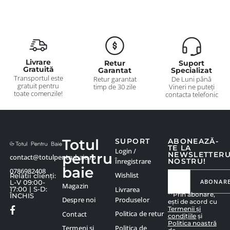
Livrare
Retur
Suport
Gratuită
Garantat
Specializat
Transportul este
Retur garantat
De Luni până
gratuit pentru
timp de 30 zile
Vineri ne puteți
toate comenzile!
contacta telefonic
Totul
SUPORT
ABONEAZĂ-
TE LA
Login /
pentru
NEWSLETTER
contact@totulpentrubaie.ro
Înregistrare
NOSTRU!
baie
0786982408
Wishlist
Relatii clienți:
ABONAR
L-V 09:00-
Magazin
Livrarea
17:00 | S-D:
**Prin abonare,
ÎNCHIS
Produselor
Despre noi
ești de acord cu
Termenii și
Politica de retur
Contact
condițiile
și
Politica noastră
Politica de
Termeni și