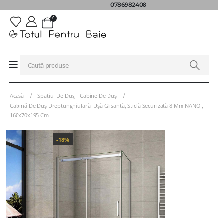
0786982408
0
Acasă
Spațiul De Duș
,
Cabine De Duș
Cabină De Duș Dreptunghiulară, Ușă Glisantă, Sticlă Securizată 8 Mm NANO ,
160x70x195 Cm
-18%