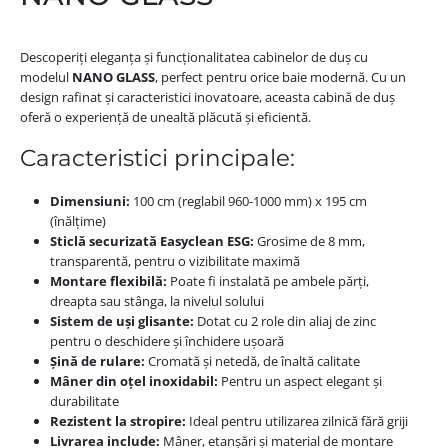
Descoperiți eleganța și funcționalitatea cabinelor de duș cu
modelul
NANO GLASS
, perfect pentru orice baie modernă. Cu un
design rafinat și caracteristici inovatoare, aceasta cabină de duș
oferă o experiență de unealtă plăcută și eficientă.
Caracteristici principale:
Dimensiuni:
100 cm (reglabil 960-1000 mm) x 195 cm
(înălțime)
Sticlă securizată Easyclean ESG:
Grosime de 8 mm,
transparentă, pentru o vizibilitate maximă
Montare flexibilă:
Poate fi instalată pe ambele părți,
dreapta sau stânga, la nivelul solului
Sistem de uși glisante:
Dotat cu 2 role din aliaj de zinc
pentru o deschidere și închidere ușoară
Șină de rulare:
Cromată și netedă, de înaltă calitate
Mâner din oțel inoxidabil:
Pentru un aspect elegant și
durabilitate
Rezistent la stropire:
Ideal pentru utilizarea zilnică fără griji
Livrarea include:
Mâner, etanșări și material de montare