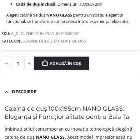
Cadă de duș inclusă:
Dimensiuni 100x80x3cm
Alegeți cabină de duș
NANO GLASS
pentru un spațiu elegant și
funcțional, ce transformă rutina zilnică într-o experiență relaxantă.
SKU:
AI_SL10-2NE-95-8+4B V2-8+100X80GR
CATEGORIE:
CABINE DE DUȘ ȘI CĂDIȚE DE DUȘ
ADAUGĂ ÎN COȘ
DESCRIERE
Cabină de duș 100x195cm NANO GLASS:
Eleganță și Funcționalitate pentru Baia Ta
Îmbinați stilul contemporan cu inovația tehnologică alegând
cabina de duș
NANO GLASS
. Acest model impresionează nu