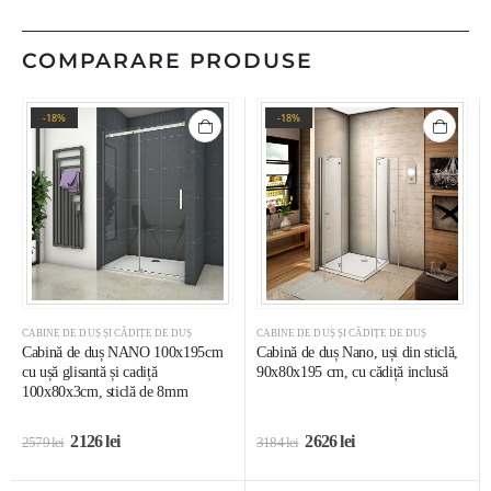
COMPARARE PRODUSE
-18%
-18%
CABINE DE DUȘ ȘI CĂDIȚE DE DUȘ
CABINE DE DUȘ ȘI CĂDIȚE DE DUȘ
Cabină de duș NANO 100x195cm
Cabină de duș Nano, uși din sticlă,
cu ușă glisantă și cadiță
90x80x195 cm, cu cădiță inclusă
100x80x3cm, sticlă de 8mm
2126
lei
2626
lei
2579
lei
3184
lei