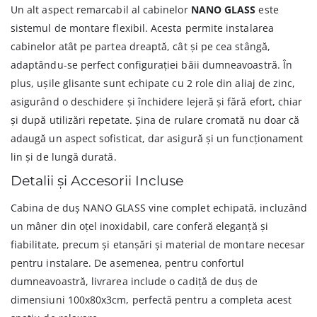
Un alt aspect remarcabil al cabinelor
NANO GLASS
este
sistemul de montare flexibil. Acesta permite instalarea
cabinelor atât pe partea dreaptă, cât și pe cea stângă,
adaptându-se perfect configurației băii dumneavoastră. În
plus, ușile glisante sunt echipate cu 2 role din aliaj de zinc,
asigurând o deschidere și închidere lejeră și fără efort, chiar
și după utilizări repetate. Șina de rulare cromată nu doar că
adaugă un aspect sofisticat, dar asigură și un funcționament
lin și de lungă durată.
Detalii și Accesorii Incluse
Cabina de duș NANO GLASS vine complet echipată, incluzând
un mâner din oțel inoxidabil, care conferă eleganță și
fiabilitate, precum și etanșări și material de montare necesar
pentru instalare. De asemenea, pentru confortul
dumneavoastră, livrarea include o cadiță de duș de
dimensiuni 100x80x3cm, perfectă pentru a completa acest