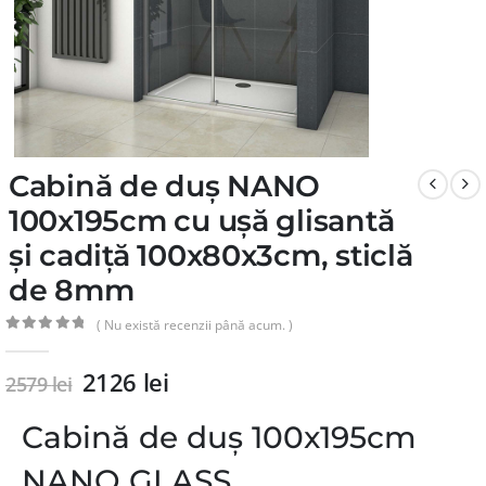
Cabină de duș NANO
100x195cm cu ușă glisantă
și cadiță 100x80x3cm, sticlă
de 8mm
( Nu există recenzii până acum. )
0
din 5
2126
lei
2579
lei
Cabină de duș 100x195cm
NANO GLASS