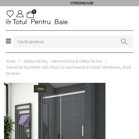
0786982408
0
Acasă
Spațiul De Duș
,
Cabine De Duș Și Cădițe De Duș
Cabină De Duș NANO 100x195cm Cu Ușă Glisantă Și Cadiță 100x80x3cm, Sticlă
De 8mm
-18%