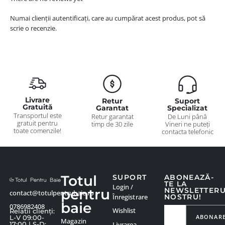
Numai clienții autentificați, care au cumpărat acest produs, pot să
scrie o recenzie.
Livrare
Retur
Suport
Gratuită
Garantat
Specializat
Transportul este
Retur garantat
De Luni până
gratuit pentru
timp de 30 zile
Vineri ne puteți
toate comenzile!
contacta telefonic
Totul
SUPORT
ABONEAZĂ-
TE LA
Login /
pentru
NEWSLETTER
contact@totulpentrubaie.ro
Înregistrare
NOSTRU!
baie
0786982408
Wishlist
Relatii clienți:
ABONAR
L-V 09:00-
Magazin
Livrarea
17:00 | S-D: