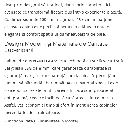
doar prin designul său rafinat, dar și prin caracteristicile
avansate ce transformă fiecare duș într-o experiență plăcută.
Cu dimensiuni de 100 cm în lățime și 195 cm în înălțime,
această cabină este perfectă pentru a adăuga o notă de
eleganță și confort spațiului dumneavoastră de baie.
Design Modern și Materiale de Calitate
Superioară
Cabina de duș NANO GLASS este echipată cu sticlă securizată
Easyclean ESG de 8 mm, care garantează durabilitate și
siguranță, dar și o transparență spectaculoasă, permițând
luminii să pătrundă liber în băi. Acest material special este
conceput să reziste la utilizarea zilnică, având proprietăți
anti-grasmă, ceea ce facilitează curățarea și întreținerea.
Astfel, veți economisi timp și efort în menținerea cabinelor
mereu la fel de strălucitoare.
Funcționalitate și Flexibilitate în Montaj