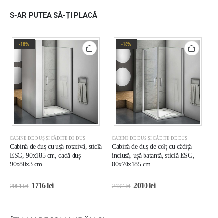
S-AR PUTEA SĂ-ȚI PLACĂ
-18%
-18%
CABINE DE DUȘ ȘI CĂDIȚE DE DUȘ
CABINE DE DUȘ ȘI CĂDIȚE DE DUȘ
C
Cabină de duș cu ușă rotativă, sticlă
Cabină de duș de colț cu cădiță
C
ESG, 90x185 cm, cadă duș
inclusă, ușă batantă, sticlă ESG,
E
90x80x3 cm
80x70x185 cm
1
1716
lei
2010
lei
2081
lei
2437
lei
2