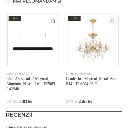
ÎȚI MAI RECOMANDĂM ȘI
-16%
-10%
LĂMPI SUSPENDATE
LĂMPI SUSPENDATE
L
Lămpă suspendată Maytoni,
Candelabru Maytoni, Metal, Auriu,
C
Aluminiu, Negru, Led - P050PL-
E14 - DIA004-06-G
E
L40B4K
1183
lei
2561
lei
1412
lei
2843
lei
5
RECENZII
There are no reviews yet