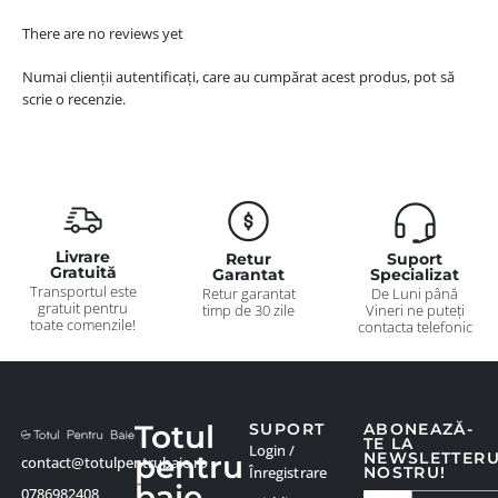
There are no reviews yet
Numai clienții autentificați, care au cumpărat acest produs, pot să
scrie o recenzie.
Livrare
Retur
Suport
Gratuită
Garantat
Specializat
Transportul este
Retur garantat
De Luni până
gratuit pentru
timp de 30 zile
Vineri ne puteți
toate comenzile!
contacta telefonic
Totul
SUPORT
ABONEAZĂ-
TE LA
Login /
pentru
NEWSLETTER
contact@totulpentrubaie.ro
Înregistrare
NOSTRU!
baie
0786982408