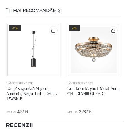
ÎȚI MAI RECOMANDĂM ȘI
-11%
-8%
LĂMPI SUSPENDATE
LĂMPI SUSPENDATE
L
Lămpă suspendată Maytoni,
Candelabru Maytoni, Metal, Auriu,
C
Aluminiu, Negru, Led - P089PL-
E14 - DIA700-CL-06-G
C
15W3K-B
492
lei
2282
lei
550
lei
2490
lei
1
RECENZII