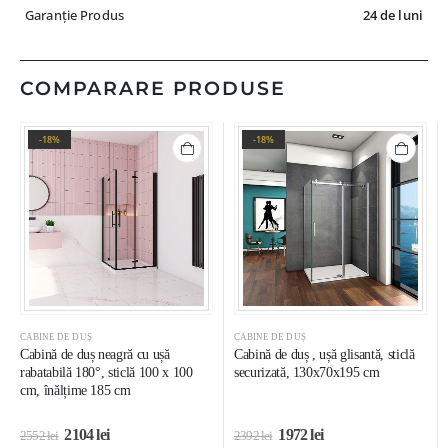
Garanție Produs
24 de luni
COMPARARE PRODUSE
-18%
-18%
CABINE DE DUȘ
CABINE DE DUȘ
Cabină de duș neagră cu ușă
Cabină de duș , ușă glisantă, sticlă
rabatabilă 180°, sticlă 100 x 100
securizată, 130x70x195 cm
cm, înălțime 185 cm
2104
lei
1972
lei
2552
lei
2392
lei