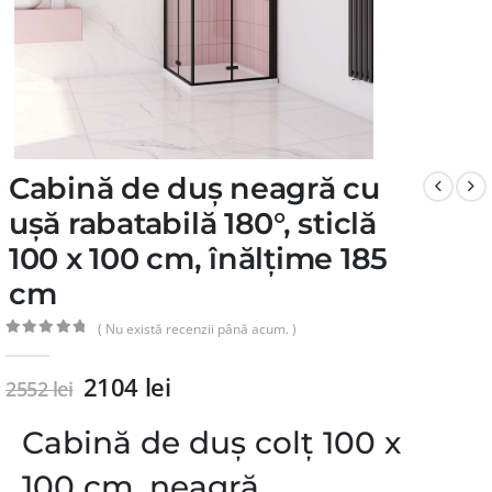
Cabină de duș neagră cu
ușă rabatabilă 180°, sticlă
100 x 100 cm, înălțime 185
cm
( Nu există recenzii până acum. )
0
din 5
2104
lei
2552
lei
Cabină de duș colț 100 x
100 cm, neagră