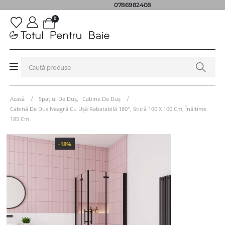
0786982408
0
Acasă
Spațiul De Duș
,
Cabine De Duș
Cabină De Duș Neagră Cu Ușă Rabatabilă 180°, Sticlă 100 X 100 Cm, Înălțime
185 Cm
-18%