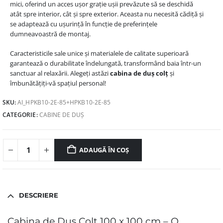
mici, oferind un acces ușor grație ușii prevăzute să se deschidă
atât spre interior, cât și spre exterior. Aceasta nu necesită cădiță și
se adaptează cu ușurință în funcție de preferințele
dumneavoastră de montaj.
Caracteristicile sale unice și materialele de calitate superioară
garantează o durabilitate îndelungată, transformând baia într-un
sanctuar al relaxării. Alegeți astăzi
cabina de duș colț
și
îmbunătățiți-vă spațiul personal!
SKU:
AI_HPKB10-2E-85+HPKB10-2E-85
CATEGORIE:
CABINE DE DUȘ
ADAUGĂ ÎN COȘ
DESCRIERE
Cabina de Duș Colț 100 x 100 cm – O