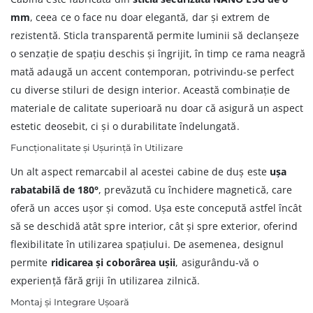
mm
, ceea ce o face nu doar elegantă, dar și extrem de
rezistentă. Sticla transparentă permite luminii să declanșeze
o senzație de spațiu deschis și îngrijit, în timp ce rama neagră
mată adaugă un accent contemporan, potrivindu-se perfect
cu diverse stiluri de design interior. Această combinație de
materiale de calitate superioară nu doar că asigură un aspect
estetic deosebit, ci și o durabilitate îndelungată.
Funcționalitate și Ușurință în Utilizare
Un alt aspect remarcabil al acestei cabine de duș este
ușa
rabatabilă de 180°
, prevăzută cu închidere magnetică, care
oferă un acces ușor și comod. Ușa este concepută astfel încât
să se deschidă atât spre interior, cât și spre exterior, oferind
flexibilitate în utilizarea spațiului. De asemenea, designul
permite
ridicarea și coborârea ușii
, asigurându-vă o
experiență fără griji în utilizarea zilnică.
Montaj și Integrare Ușoară