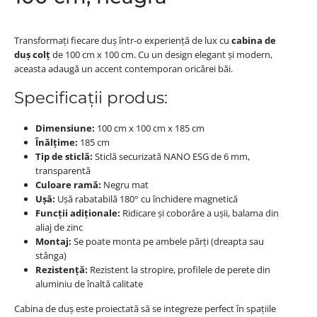
Transformați fiecare duș într-o experiență de lux cu
cabina de
duș colț
de 100 cm x 100 cm. Cu un design elegant și modern,
aceasta adaugă un accent contemporan oricărei băi.
Specificații produs:
Dimensiune:
100 cm x 100 cm x 185 cm
Înălțime:
185 cm
Tip de sticlă:
Sticlă securizată NANO ESG de 6 mm,
transparentă
Culoare ramă:
Negru mat
Ușă:
Ușă rabatabilă 180° cu închidere magnetică
Funcții adiționale:
Ridicare și coborâre a ușii, balama din
aliaj de zinc
Montaj:
Se poate monta pe ambele părți (dreapta sau
stânga)
Rezistență:
Rezistent la stropire, profilele de perete din
aluminiu de înaltă calitate
Cabina de duș este proiectată să se integreze perfect în spațiile