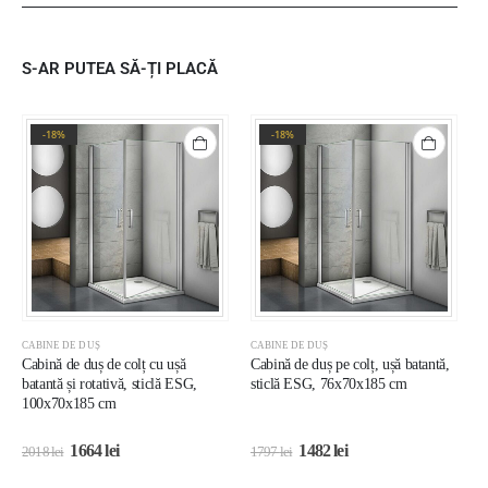
S-AR PUTEA SĂ-ȚI PLACĂ
-18%
-18%
CABINE DE DUȘ
CABINE DE DUȘ
C
Cabină de duș de colț cu ușă
Cabină de duș pe colț, ușă batantă,
C
batantă și rotativă, sticlă ESG,
sticlă ESG, 76x70x185 cm
r
100x70x185 cm
c
1664
lei
1482
lei
2018
lei
1797
lei
1