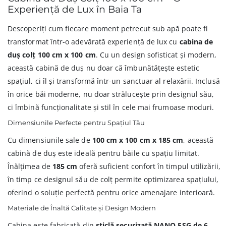
Experiență de Lux în Baia Ta
Descoperiți cum fiecare moment petrecut sub apă poate fi
transformat într-o adevărată experiență de lux cu
cabina de
duș colț 100 cm x 100 cm
. Cu un design sofisticat și modern,
această cabină de duș nu doar că îmbunătățește estetic
spațiul, ci îl și transformă într-un sanctuar al relaxării. Inclusă
în orice băi moderne, nu doar strălucește prin designul său,
ci îmbină funcționalitate și stil în cele mai frumoase moduri.
Dimensiunile Perfecte pentru Spațiul Tău
Cu dimensiunile sale de
100 cm x 100 cm x 185 cm
, această
cabină de duș este ideală pentru băile cu spațiu limitat.
Înălțimea de
185 cm
oferă suficient confort în timpul utilizării,
în timp ce designul său de colț permite optimizarea spațiului,
oferind o soluție perfectă pentru orice amenajare interioară.
Materiale de Înaltă Calitate și Design Modern
Cabina este fabricată din
sticlă securizată NANO ESG de 6