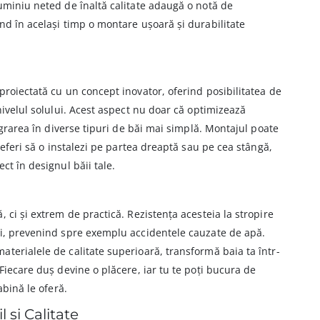
uminiu neted de înaltă calitate adaugă o notă de
nd în același timp o montare ușoară și durabilitate
proiectată cu un concept inovator, oferind posibilitatea de
nivelul solului. Acest aspect nu doar că optimizează
tegrarea în diverse tipuri de băi mai simplă. Montajul poate
preferi să o instalezi pe partea dreaptă sau pe cea stângă,
ct în designul băii tale.
 ci și extrem de practică. Rezistența acesteia la stropire
ii, prevenind spre exemplu accidentele cauzate de apă.
terialele de calitate superioară, transformă baia ta într-
Fiecare duș devine o plăcere, iar tu te poți bucura de
abină le oferă.
 și Calitate