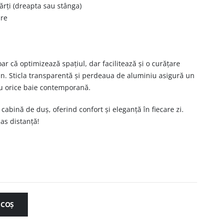
rți (dreapta sau stânga)
ire
r că optimizează spațiul, dar facilitează și o curățare
an. Sticla transparentă și perdeaua de aluminiu asigură un
ru orice baie contemporană.
cabină de duș, oferind confort și eleganță în fiecare zi.
as distanță!
 COȘ