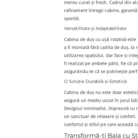
mereu curat și fresh. Cadrul din al
rafinament întregii cabine, garantâ
sporită.
Versatilitate și Adaptabilitate
Cabina de duș cu ușă rotativă este 
a fi montată fără cadita de duș, la 
utilizarea spațiului, dar face și in
fi realizat pe ambele părți, fie că 
asigurându-te că se potrivește perfe
O Soluție Durabilă și Estetică
Cabina de duș nu este doar estetică,
asigură un mediu uscat în jurul bă
Designul minimalist, împreună cu ma
un sanctuar de relaxare și confort. 
confortul și stilul pe care această c
Transformă-ți Baia cu Stil