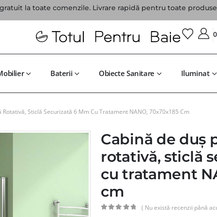
gratuit la toate comenzile. Livrare rapidă pentru toate produsel
Mobilier
Baterii
Obiecte Sanitare
Iluminat
ă Rotativă, Sticlă Securizată 6 Mm Cu Tratament NANO, 70x70x185 Cm
Cabină de duș p
rotativă, sticlă
cu tratament N
cm
( Nu există recenzii până ac
0
din 5