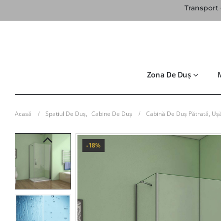
Transport 
Zona De Duș
Acasă
Spațiul De Duș
,
Cabine De Duș
Cabină De Duș Pătrată, Uș
-18%