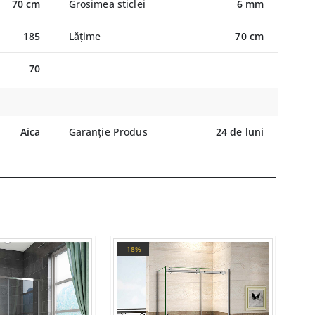
70 cm
Grosimea sticlei
6 mm
185
Lățime
70 cm
70
Aica
Garanție Produs
24 de luni
-18%