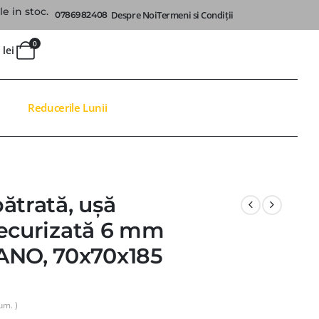
e in stoc.
Despre Noi
Termeni si Condiții
0786982408
0
0
lei
Reducerile Lunii
ătrată, ușă
 securizată 6 mm
ANO, 70x70x185
um. )