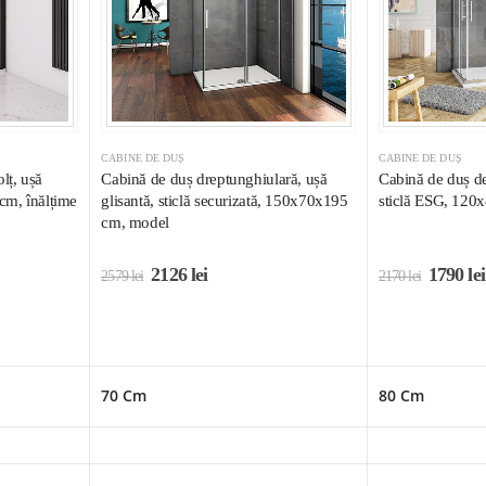
CABINE DE DUȘ
CABINE DE DUȘ
lț, ușă
Cabină de duș dreptunghiulară, ușă
Cabină de duș de 
cm, înălțime
glisantă, sticlă securizată, 150x70x195
sticlă ESG, 12
cm, model
2126
lei
1790
lei
2579
lei
2170
lei
70 Cm
80 Cm