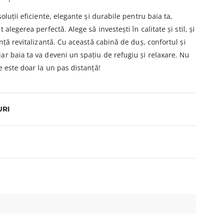
oluții eficiente, elegante și durabile pentru baia ta,
alegerea perfectă. Alege să investești în calitate și stil, și
nță revitalizantă. Cu această cabină de duș, confortul și
r baia ta va deveni un spațiu de refugiu și relaxare. Nu
e este doar la un pas distanță!
URI