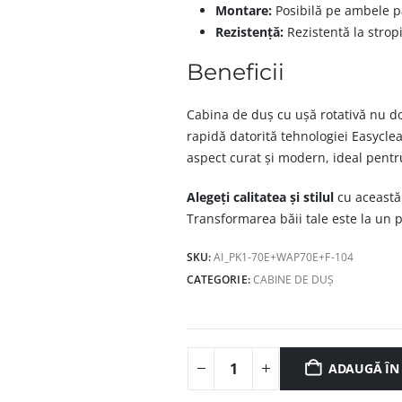
Montare:
Posibilă pe ambele pă
Rezistență:
Rezistentă la strop
Beneficii
Cabina de duș cu ușă rotativă nu doa
rapidă datorită tehnologiei Easycle
aspect curat și modern, ideal pent
Alegeți calitatea și stilul
cu această 
Transformarea băii tale este la un p
SKU:
AI_PK1-70E+WAP70E+F-104
CATEGORIE:
CABINE DE DUȘ
ADAUGĂ ÎN