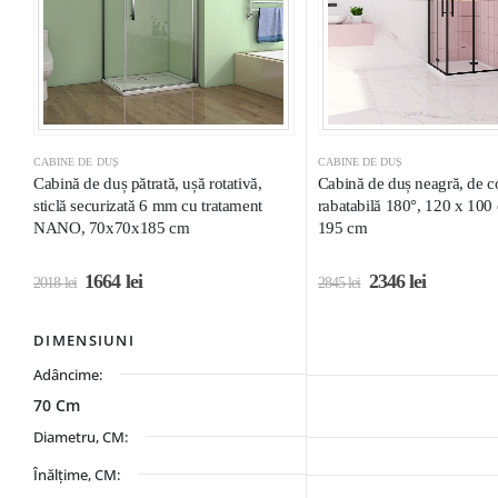
CABINE DE DUȘ
CABINE DE DUȘ
Cabină de duș pătrată, ușă rotativă,
Cabină de duș neagră, de co
sticlă securizată 6 mm cu tratament
rabatabilă 180°, 120 x 100 
NANO, 70x70x185 cm
195 cm
1664
lei
2346
lei
2018
lei
2845
lei
DIMENSIUNI
Adâncime:
70 Cm
Diametru, CM:
Înălțime, CM: