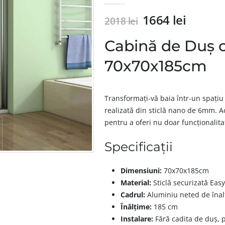
1664
lei
2018
lei
Cabină de Duș c
70x70x185cm
Transformați-vă baia într-un spați
realizată din sticlă nano de 6mm. A
pentru a oferi nu doar funcționalitat
Specificații
Dimensiuni:
70x70x185cm
Material:
Sticlă securizată Ea
Cadrul:
Aluminiu neted de înalt
Înălțime:
185 cm
Instalare:
Fără cadita de duș, p