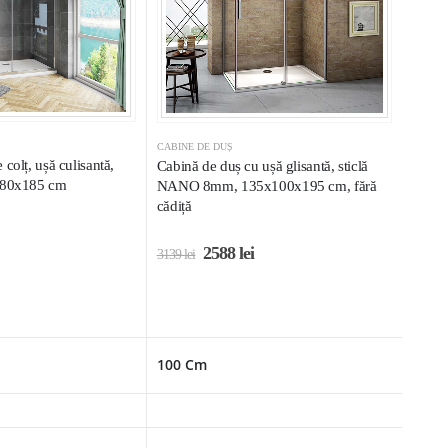
CABINE DE DUȘ
colț, ușă culisantă,
Cabină de duș cu ușă glisantă, sticlă
0x80x185 cm
NANO 8mm, 135x100x195 cm, fără
cădiță
2588
lei
3139
lei
100 Cm