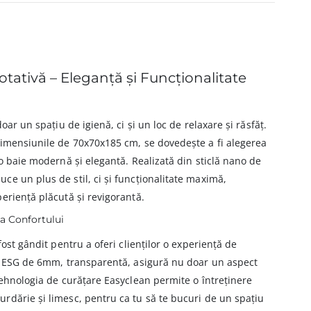
tativă – Eleganță și Funcționalitate
oar un spațiu de igienă, ci și un loc de relaxare și răsfăț.
dimensiunile de 70x70x185 cm, se dovedește a fi alegerea
 o baie modernă și elegantă. Realizată din sticlă nano de
e un plus de stil, ci și funcționalitate maximă,
eriență plăcută și revigorantă.
a Confortului
fost gândit pentru a oferi clienților o experiență de
an ESG de 6mm, transparentă, asigură nu doar un aspect
Tehnologia de curățare Easyclean permite o întreținere
rdărie și limesc, pentru ca tu să te bucuri de un spațiu