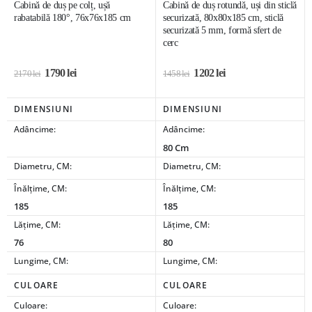
Cabină de duș pe colț, ușă
Cabină de duș rotundă, uși din sticlă
rabatabilă 180°, 76x76x185 cm
securizată, 80x80x185 cm, sticlă
securizată 5 mm, formă sfert de
cerc
1790
lei
1202
lei
2170
lei
1458
lei
DIMENSIUNI
DIMENSIUNI
Adâncime:
Adâncime:
80 Cm
Diametru, CM:
Diametru, CM:
Înălțime, CM:
Înălțime, CM:
185
185
Lățime, CM:
Lățime, CM:
76
80
Lungime, CM:
Lungime, CM:
CULOARE
CULOARE
Culoare:
Culoare: