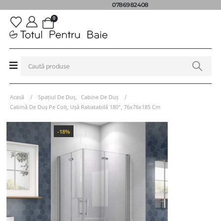
0786982408
0
Acasă
Spațiul De Duș
,
Cabine De Duș
Cabină De Duș Pe Colț, Ușă Rabatabilă 180°, 76x76x185 Cm
-18%