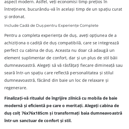
aspect modern. Astfel, veți economisi timp prețios în
întreținere, bucurându-vă în același timp de un spațiu curat
și ordonat.
Include Cadă de Duș pentru Experiențe Complete
Pentru a completa experiența de duș, aveți opțiunea de a
achiziționa o cadiță de duș compatibilă, care se integrează
perfect cu cabina de duș. Aceasta nu doar că adaugă un
element suplimentar de confort, dar și un plus de stil băii
dumneavoastră. Alegeți să vă răsfățați fiecare dimineață sau
seară într-un spațiu care reflectă personalitatea și stilul
dumneavoastră, făcând din baie un loc de relaxare și
regenerare.
Finalizați-vă ritualul de îngrijire zilnică cu mobila de baie
modernă și eficientă pe care o meritați. Alegeți cabina de
duș colț 76x76x185cm și transformați baia dumneavoastră
într-un sanctuar de confort și stil.