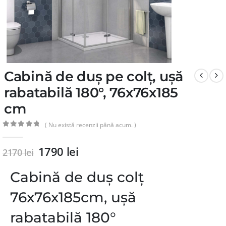
Cabină de duș pe colț, ușă
rabatabilă 180°, 76x76x185
cm
( Nu există recenzii până acum. )
0
din 5
1790
lei
2170
lei
Cabină de duș colț
76x76x185cm, ușă
rabatabilă 180°