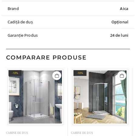
Brand
Aica
Cadiță de duș
Opțional
Garanție Produs
24 de luni
COMPARARE PRODUSE
-18%
-18%
CABINE DE DUȘ
CABINE DE DUȘ