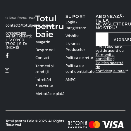
Totul
SUPORT
ABONEAZĂ-
TE LA
Login /
pentru
NEWSLETTER
contact@totulpentrubaie.ro
Înregistrare
NOSTRU!
baie
0786982408
Wishlist
Relatii clienți:
ABONAR
L-V 09:00-
Magazin
Livrarea
17:00 | S-D:
**Prin abonare,
ÎNCHIS
Produselor
Despre noi
ești de acord cu
Termenii și
Politica de retur
Contact
condițiile
și
Politica noastră
Politica de
Termeni și
de
confidențialitate.
**
confidențialitate
condiții
ANPC
Întrebări
Frecvente
Metodă de plată
Totul pentru Baie © 2025. All Rights
Reserved