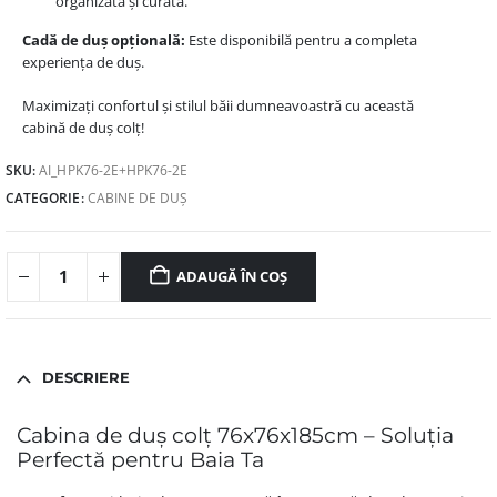
organizată și curată.
Cadă de duș opțională:
Este disponibilă pentru a completa
experiența de duș.
Maximizați confortul și stilul băii dumneavoastră cu această
cabină de duș colț!
SKU:
AI_HPK76-2E+HPK76-2E
CATEGORIE:
CABINE DE DUȘ
ADAUGĂ ÎN COȘ
DESCRIERE
Cabina de duș colț 76x76x185cm – Soluția
Perfectă pentru Baia Ta