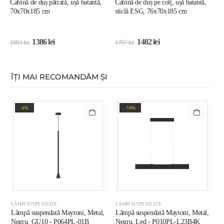
Cabină de duș pătrată, ușă batantă,
Cabină de duș pe colț, ușă batantă,
C
70x70x185 cm
sticlă ESG, 76x70x185 cm
d
1386
lei
1482
lei
1681
lei
1797
lei
1
ÎȚI MAI RECOMANDĂM ȘI
-6%
-14%
LĂMPI SUSPENDATE
LĂMPI SUSPENDATE
L
Lămpă suspendată Maytoni, Metal,
Lămpă suspendată Maytoni, Metal,
L
Negru, GU10 - P064PL-01B
Negru, Led - P010PL-L23B4K
A