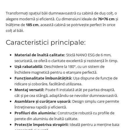
Transformați spațiul băii dumneavoastră cu cabină de duș colț, o
alegere modernă și eficientă. Cu dimensiuni ideale de
76×76 cm
și
înălțime de
185 cm
, această cabină se potrivește perfect în orice
colț al băii.
Caracteristici principale:
Material de înaltă calitate:
Sticlă NANO ESG de 6 mm,
securizată, ce oferă o claritate excelentă și rezistență în timp.
Ușă rabatabilă:
Deschidere la 180°, cu un sistem de
închidere magnetică pentru o etanșare perfectă.
Funcționalitate îmbunătățită:
Ușa dispune de funcție de
ridicare și coborâre, facilitând utilizarea.
Montaj versatil:
Poate fi instalată atât pe partea dreaptă,
cât și pe cea stângă, adaptându-se nevoilor dumneavoastră.
Asamblare și curățare ușoară:
Design simplu care permite
întreținerea rapidă și eficientă.
Profiluri din aluminiu:
Construcție robustă cu profile de
perete din aluminiu de înaltă calitate.
Protecție împotriva stropirii:
Ideală pentru a menține baia