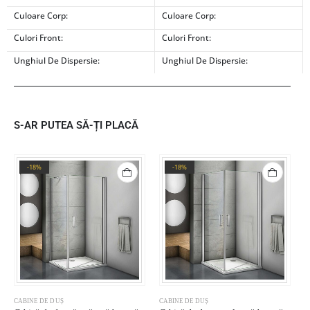
Culoare Corp:
Culoare Corp:
Culori Front:
Culori Front:
Unghiul De Dispersie:
Unghiul De Dispersie:
S-AR PUTEA SĂ-ȚI PLACĂ
-18%
-18%
CABINE DE DUȘ
CABINE DE DUȘ
C