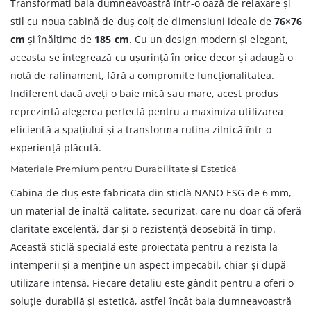
Transformați baia dumneavoastră într-o oază de relaxare și
stil cu noua cabină de duș colț de dimensiuni ideale de
76×76
cm
și înălțime de
185 cm
. Cu un design modern și elegant,
aceasta se integrează cu ușurință în orice decor și adaugă o
notă de rafinament, fără a compromite funcționalitatea.
Indiferent dacă aveți o baie mică sau mare, acest produs
reprezintă alegerea perfectă pentru a maximiza utilizarea
eficientă a spațiului și a transforma rutina zilnică într-o
experiență plăcută.
Materiale Premium pentru Durabilitate și Estetică
Cabina de duș este fabricată din sticlă NANO ESG de 6 mm,
un material de înaltă calitate, securizat, care nu doar că oferă
claritate excelentă, dar și o rezistență deosebită în timp.
Această sticlă specială este proiectată pentru a rezista la
intemperii și a menține un aspect impecabil, chiar și după
utilizare intensă. Fiecare detaliu este gândit pentru a oferi o
soluție durabilă și estetică, astfel încât baia dumneavoastră