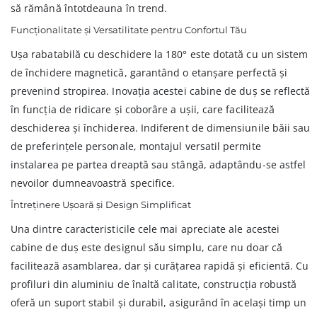
să rămână întotdeauna în trend.
Funcționalitate și Versatilitate pentru Confortul Tău
Ușa rabatabilă cu deschidere la 180° este dotată cu un sistem
de închidere magnetică, garantând o etanșare perfectă și
prevenind stropirea. Inovația acestei cabine de duș se reflectă
în funcția de ridicare și coborâre a ușii, care facilitează
deschiderea și închiderea. Indiferent de dimensiunile băii sau
de preferințele personale, montajul versatil permite
instalarea pe partea dreaptă sau stângă, adaptându-se astfel
nevoilor dumneavoastră specifice.
Întreținere Ușoară și Design Simplificat
Una dintre caracteristicile cele mai apreciate ale acestei
cabine de duș este designul său simplu, care nu doar că
facilitează asamblarea, dar și curățarea rapidă și eficientă. Cu
profiluri din aluminiu de înaltă calitate, construcția robustă
oferă un suport stabil și durabil, asigurând în același timp un