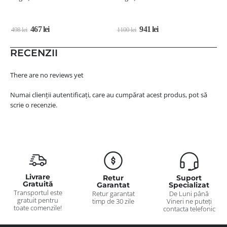
467
lei
941
lei
498
lei
1100
lei
4
RECENZII
There are no reviews yet
Numai clienții autentificați, care au cumpărat acest produs, pot să
scrie o recenzie.
Livrare
Retur
Suport
Gratuită
Garantat
Specializat
Transportul este
Retur garantat
De Luni până
gratuit pentru
timp de 30 zile
Vineri ne puteți
toate comenzile!
contacta telefonic