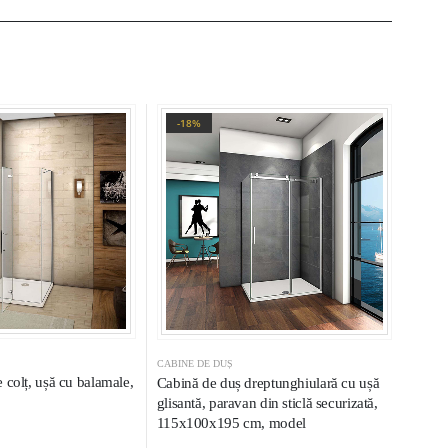
-18%
CABINE DE DUȘ
 colț, ușă cu balamale,
Cabină de duș dreptunghiulară cu ușă
glisantă, paravan din sticlă securizată,
115x100x195 cm, model