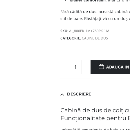
Fără cădiță de dus, această cabină 
stil de baie. Răsfățați-vă cu un duș co
SKU:
AI_800PK-1M+760PK-1M
CATEGORIE:
CABINE DE DUȘ
ADAUGĂ ÎN
DESCRIERE
Cabină de dus de colț cu
Funcționalitate pentru
Îmbogățiți experiența de baie cu
ca