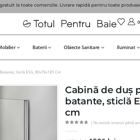
gratuit la toate comenzile. Livrare rapidă pentru toate produsel
Mobilier
Baterii
Obiecte Sanitare
Iluminat
 Batante, Sticlă ESG, 80x76x185 Cm
Cabină de duș pe
batante, sticlă
cm
( Nu există recenzii până ac
0
din 5