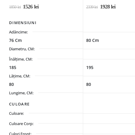
1526
lei
1928
lei
1850
lei
2339
lei
DIMENSIUNI
Adâncime:
76 Cm
80 Cm
Diametru, CM:
Înălțime, CM:
185
195
Lățime, CM:
80
80
Lungime, CM:
CULOARE
Culoare:
Culoare Corp:
Culori Front: