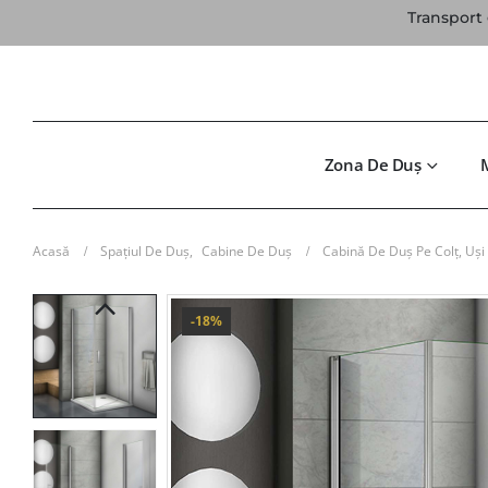
Transport 
Zona De Duș
Acasă
Spațiul De Duș
,
Cabine De Duș
Cabină De Duș Pe Colț, Uși
-18%