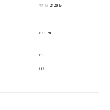
2120
lei
2571
lei
100 Cm
195
115