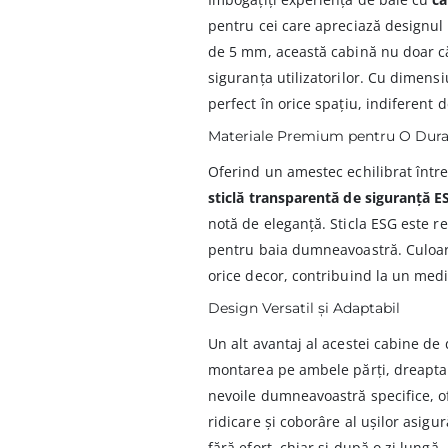
pentru cei care apreciază designul 
de 5 mm, această cabină nu doar că 
siguranța utilizatorilor. Cu dimen
perfect în orice spațiu, indiferent 
Materiale Premium pentru O Durab
Oferind un amestec echilibrat între 
sticlă transparentă de siguranță E
notă de eleganță. Sticla ESG este re
pentru baia dumneavoastră. Culoar
orice decor, contribuind la un medi
Design Versatil și Adaptabil
Un alt avantaj al acestei cabine de
montarea pe ambele părți, dreapta 
nevoile dumneavoastră specifice, of
ridicare și coborâre al ușilor asig
fără efort, chiar și după o zi lungă.