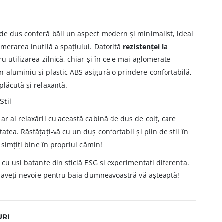
de dus conferă băii un aspect modern și minimalist, ideal
omerarea inutilă a spațiului. Datorită
rezistenței la
u utilizarea zilnică, chiar și în cele mai aglomerate
 aluminiu și plastic ABS asigură o prindere confortabilă,
plăcută și relaxantă.
Stil
ar al relaxării cu această cabină de dus de colț, care
atea. Răsfățați-vă cu un duș confortabil și plin de stil în
 simțiți bine în propriul cămin!
 cu uși batante din sticlă ESG și experimentați diferenta.
re aveți nevoie pentru baia dumneavoastră vă așteaptă!
URI