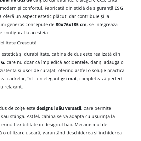
modern și confortul. Fabricată din sticlă de siguranță ESG
oferă un aspect estetic plăcut, dar contribuie și la
siuni generos concepute de
80x76x185 cm
, se integrează
de configurația acesteia.
ilitate Crescută
estetică și durabilitate, cabina de dus este realizată din
SG
, care nu doar că împiedică accidentele, dar și adaugă o
zistentă și ușor de curățat, oferind astfel o soluție practică
ea cadrelor, într-un elegant
gri mat
, completează perfect
u relaxant.
 dus de colțe este
designul său versatil
, care permite
sau stânga. Astfel, cabina se va adapta cu ușurință la
erind flexibilitate în designul băii. Mecanismul de
ură o utilizare ușoară, garantând deschiderea și închiderea