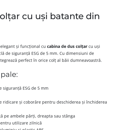
lțar cu uși batante din
 elegant și funcțional cu
cabina de dus colțar
cu uși
sticlă de siguranță ESG de 5 mm. Cu dimensiuni de
ntegrează perfect în orice colț al băii dumneavoastră.
ipale:
 de siguranță ESG de 5 mm
 ridicare și coborâre pentru deschiderea și închiderea
ată pe ambele părți, dreapta sau stânga
pentru utilizare zilnică
aluminiu și plastic ABS