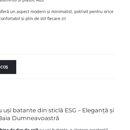
oferă un aspect modern și minimalist, potrivit pentru orice
nfortabil și plin de stil fiecare zi!
 COȘ
 uși batante din sticlă ESG – Eleganță și
 Baia Dumneavoastră
bina de dus de colț
cu uși batante, o alegere excelentă