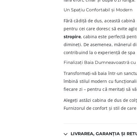
Un Spațiu Confortabil și Modern
Fără cădiță de dus, această cabină 
pentru cei care doresc să evite agl
stropire
, cabina este perfectă pentr
dimineți. De asemenea, mânerul din
contribuind la o experiență de spa 
Finalizați Baia Dumneavoastră cu 
Transformați-vă baia într-un sanctu
îmbină stilul modern cu funcționalit
fiecare zi – pentru că meritați să vă
Alegeți astăzi cabina de dus de colț
Furnizorul de confort și stil de ca
LIVRAREA, GARANȚIA ȘI RET