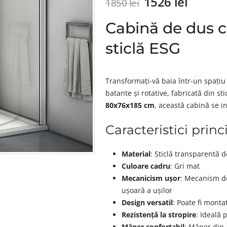
1526
lei
1850
lei
Cabină de dus co
sticlă ESG
Transformați-vă baia într-un spațiu
batante și rotative, fabricată din 
80x76x185 cm
, această cabină se i
Caracteristici princ
Material
: Sticlă transparentă
Culoare cadru
: Gri mat
Mecanicism ușor
: Mecanism de
ușoară a ușilor
Design versatil
: Poate fi mont
Rezistență la stropire
: Ideală 
Mâner confortabil
: Mâner din 