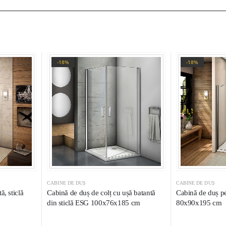
-18%
-18%
CABINE DE DUȘ
CABINE DE DUȘ
, sticlă
Cabină de duș de colț cu ușă batantă
Cabină de duș pe
din sticlă ESG 100x76x185 cm
80x90x195 cm