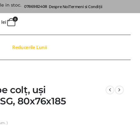
e in stoc.
Despre Noi
Termeni si Condiții
0786982408
0
0
lei
Reducerile Lunii
 colț, uși
 ESG, 80x76x185
um. )