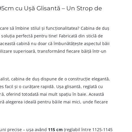
95cm cu Ușă Glisantă – Un Strop de
care să îmbine stilul și funcționalitatea? Cabina de duș
 soluția perfectă pentru tine! Fabricată din sticlă de
 această cabină nu doar că îmbunătățește aspectul băii
tilizare superioară, transformând fiecare băiță într-un
ist, cabina de duș dispune de o construcție elegantă,
s facil și o curățare rapidă. Ușa glisantă, reglată cu
ă, oferind totodată mai mult spațiu în baie. Această
tră alegerea ideală pentru băile mai mici, unde fiecare
uni precise – ușa având
115 cm
(reglabil între 1125-1145