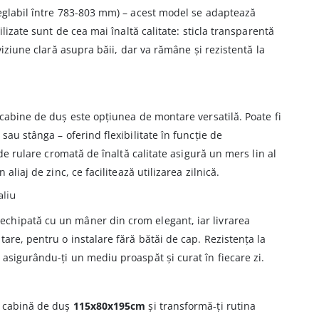
eglabil între 783-803 mm) – acest model se adaptează
ilizate sunt de cea mai înaltă calitate: sticla transparentă
 viziune clară asupra băii, dar va rămâne și rezistentă la
 cabine de duș este opțiunea de montare versatilă. Poate fi
sau stânga – oferind flexibilitate în funcție de
 de rulare cromată de înaltă calitate asigură un mers lin al
aliaj de zinc, ce facilitează utilizarea zilnică.
aliu
echipată cu un mâner din crom elegant, iar livrarea
tare, pentru o instalare fără bătăi de cap. Rezistența la
asigurându-ți un mediu proaspăt și curat în fiecare zi.
u cabină de duș
115x80x195cm
și transformă-ți rutina