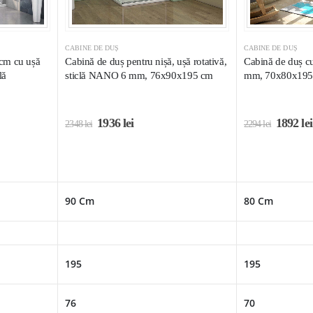
CABINE DE DUȘ
CABINE DE DUȘ
cm cu ușă
Cabină de duș pentru nișă, ușă rotativă,
Cabină de duș c
lă
sticlă NANO 6 mm, 76x90x195 cm
mm, 70x80x195
1936
lei
1892
lei
2348
lei
2294
lei
90 Cm
80 Cm
195
195
76
70