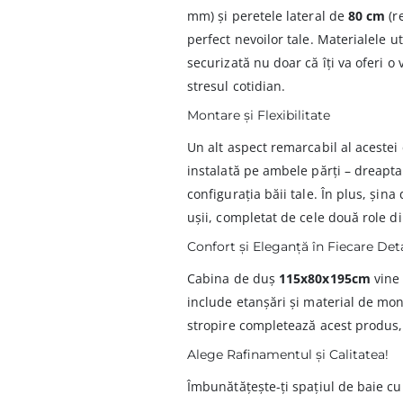
mm) și peretele lateral de
80 cm
(r
perfect nevoilor tale. Materialele ut
securizată nu doar că îți va oferi o
stresul cotidian.
Montare și Flexibilitate
Un alt aspect remarcabil al acestei
instalată pe ambele părți – dreapta 
configurația băii tale. În plus, șina
ușii, completat de cele două role din 
Confort și Eleganță în Fiecare Det
Cabina de duș
115x80x195cm
vine 
include etanșări și material de mon
stropire completează acest produs, 
Alege Rafinamentul și Calitatea!
Îmbunătățește-ți spațiul de baie c