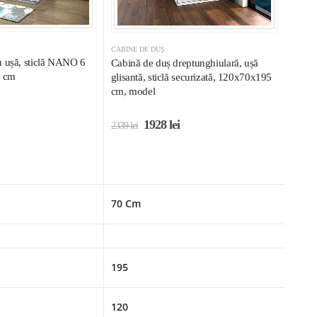
CABINE DE DUȘ
u ușă, sticlă NANO 6
Cabină de duș dreptunghiulară, ușă
 cm
glisantă, sticlă securizată, 120x70x195
cm, model
1928
lei
2339
lei
70 Cm
195
120