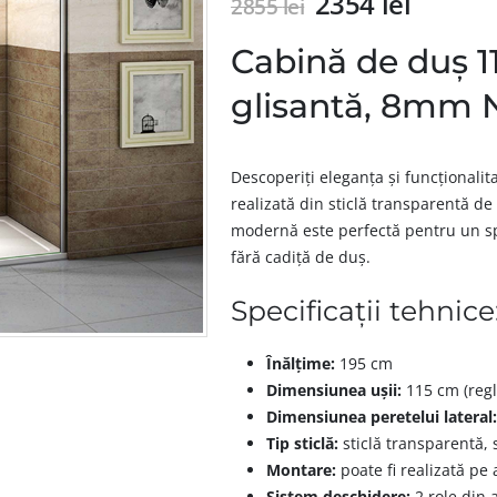
2354
lei
2855
lei
Cabină de duș 
glisantă, 8mm 
Descoperiți eleganța și funcționali
realizată din sticlă transparentă d
modernă este perfectă pentru un s
fără cadiță de duș.
Specificații tehnice
Înălțime:
195 cm
Dimensiunea ușii:
115 cm (reg
Dimensiunea peretelui lateral
Tip sticlă:
sticlă transparentă, 
Montare:
poate fi realizată pe 
Sistem deschidere:
2 role din a