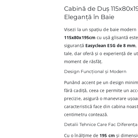
Cabină de Duș 115x80x1
Eleganță în Baie
Visezi la un spațiu de baie modern 
115x80x195cm
cu ușă glisantă este
siguranță
Easyclean ESG de 8 mm
,
tale, dar oferă și o experiență de u
moment de răsfăț.
Design Funcțional și Modern
Punând accent pe un design minimal
fără cadiță, ceea ce permite un acce
precizie, asigură o manevrare ușoar
caracteristică face din cabina noas
centimetru contează.
Detalii Tehnice Care Fac Diferența
Cu o înălțime de
195 cm
și dimensi