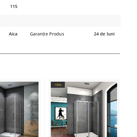
115
Aica
Garanție Produs
24 de luni
-18%