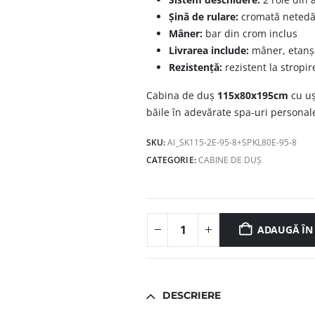
Șină de rulare:
cromată netedă, 
Mâner:
bar din crom inclus
Livrarea include:
mâner, etanșă
Rezistență:
rezistent la stropir
Cabina de duș
115x80x195cm
cu uș
băile în adevărate spa-uri personale
SKU:
AI_SK115-2E-95-8+SPKL80E-95-8
CATEGORIE:
CABINE DE DUȘ
ADAUGĂ ÎN
DESCRIERE