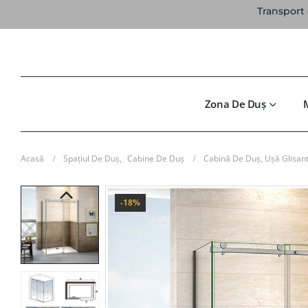
Transport 
Zona De Duș
Acasă
Spațiul De Duș
,
Cabine De Duș
Cabină De Duș, Ușă Glisan
-18%