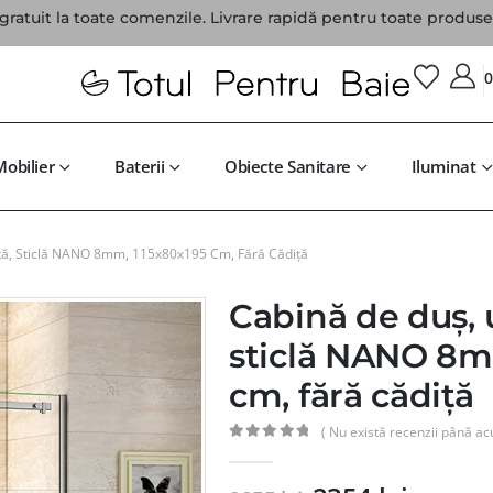
gratuit la toate comenzile. Livrare rapidă pentru toate produsel
Mobilier
Baterii
Obiecte Sanitare
Iluminat
tă, Sticlă NANO 8mm, 115x80x195 Cm, Fără Cădiță
Cabină de duș, u
sticlă NANO 8m
cm, fără cădiță
( Nu există recenzii până ac
0
din 5