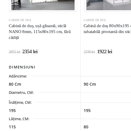
CABINE DE DUȘ
CABINE DE DUȘ
Cabină de duș, ușă glisantă, sticlă
Cabină de duș 80x90x195 
NANO 8mm, 115x80x195 cm, fără
rabatabilă pivotantă din stic
cădiță
2354
lei
1922
lei
2855
lei
2330
lei
DIMENSIUNI
Adâncime:
80 Cm
90 Cm
Diametru, CM:
Înălțime, CM:
195
195
Lățime, CM:
115
80