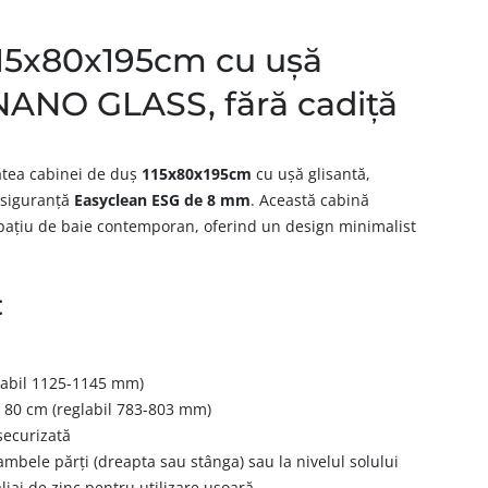
115x80x195cm cu ușă
NANO GLASS, fără cadiță
tatea cabinei de duș
115x80x195cm
cu ușă glisantă,
e siguranță
Easyclean ESG de 8 mm
. Această cabină
pațiu de baie contemporan, oferind un design minimalist
:
labil 1125-1145 mm)
:
80 cm (reglabil 783-803 mm)
securizată
ambele părți (dreapta sau stânga) sau la nivelul solului
liaj de zinc pentru utilizare ușoară