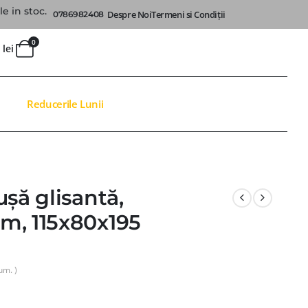
e in stoc.
Despre Noi
Termeni si Condiții
0786982408
0
0
lei
Reducerile Lunii
șă glisantă,
m, 115x80x195
um. )