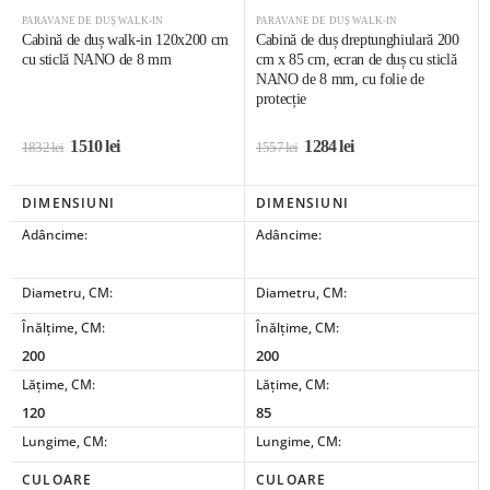
PARAVANE DE DUȘ WALK-IN
PARAVANE DE DUȘ WALK-IN
Cabină de duș walk-in 120x200 cm
Cabină de duș dreptunghiulară 200
cu sticlă NANO de 8 mm
cm x 85 cm, ecran de duș cu sticlă
NANO de 8 mm, cu folie de
protecție
1510
lei
1284
lei
1832
lei
1557
lei
DIMENSIUNI
DIMENSIUNI
Adâncime:
Adâncime:
Diametru, CM:
Diametru, CM:
Înălțime, CM:
Înălțime, CM:
200
200
Lățime, CM:
Lățime, CM:
120
85
Lungime, CM:
Lungime, CM:
CULOARE
CULOARE