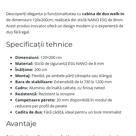
Descoperiți eleganța și funcționalitatea cu
cabina de dus walk-in
de dimensiuni 120x200cm, realizată din sticlă NANO ESG de 8mm.
Acest produs inovator oferă un design modern și o experiență de
duș fără egal.
Specificații tehnice
Dimensiuni:
120×200 cm
Material:
Sticlă de siguranță ESG NANO de 8 mm
Înălțime:
200 cm
Montaj:
Flexibil, pe ambele părți (dreapta sau stânga)
Bara de stabilizare:
Extensibilă de la 730 la 1200 mm
Cadru:
Aluminiu de înaltă calitate, cu finisaj neted
Rezistență:
Rezistent la stropire
Compensare perete:
20 mm disponibilă în modul de
reducere per profil de perete
Cadita de dus:
Fără cădiță, ideal pentru un look minimalist
Avantaje