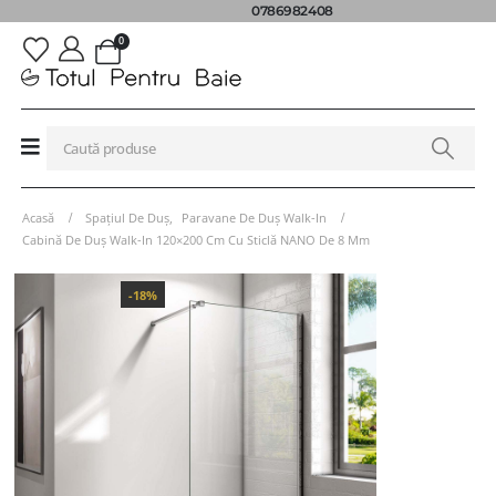
0786982408
0
Acasă
Spațiul De Duș
,
Paravane De Duș Walk-In
Cabină De Duș Walk-In 120×200 Cm Cu Sticlă NANO De 8 Mm
-18%