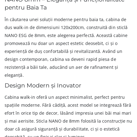
pentru Baia Ta
În căutarea unei soluții moderne pentru baia ta, cabina de
dus walk-in de dimensiuni 120x200cm, construită din sticlă
NANO ESG de 8mm, este alegerea perfectă. Această cabine
promovează nu doar un aspect estetic deosebit, ci și o
experiență de duș confortabilă și revitalizantă. Având un
design contemporan, cabina va deveni rapid piesa de
rezistență a băii tale, aducând un aer de rafinament și
eleganță.
Design Modern și Inovator
Cabina walk-in oferă un aspect minimalist, perfect pentru
spațiile moderne. Fără cădiță, acest model se integrează fără
efort în orice tip de decor, lăsând impresia unei băi mai mari
și mai aerisite. Sticla NANO de 8mm folosită la construcție nu
doar că asigură siguranță și durabilitate, ci și o estetică
deosebită, cu un finisaj clar și luminos.