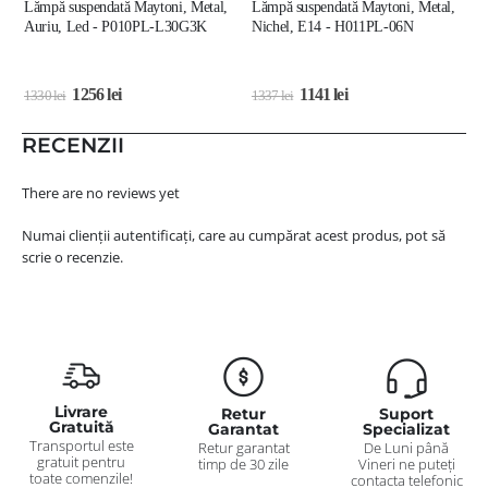
Lămpă suspendată Maytoni, Metal,
Lămpă suspendată Maytoni, Metal,
L
Auriu, Led - P010PL-L30G3K
Nichel, E14 - H011PL-06N
A
1256
lei
1141
lei
1330
lei
1337
lei
2
RECENZII
There are no reviews yet
Numai clienții autentificați, care au cumpărat acest produs, pot să
scrie o recenzie.
Livrare
Retur
Suport
Gratuită
Garantat
Specializat
Transportul este
Retur garantat
De Luni până
gratuit pentru
timp de 30 zile
Vineri ne puteți
toate comenzile!
contacta telefonic