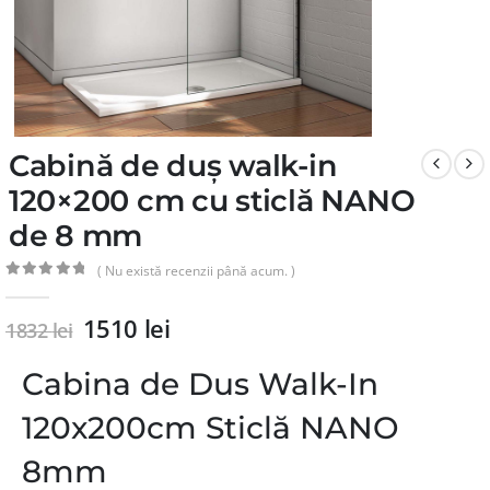
Cabină de duș walk-in
120×200 cm cu sticlă NANO
de 8 mm
( Nu există recenzii până acum. )
0
din 5
1510
lei
1832
lei
Cabina de Dus Walk-In
120x200cm Sticlă NANO
8mm