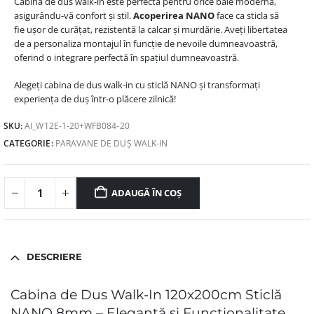
Cabina de dus walk-in este perfectă pentru orice baie modernă,
asigurându-vă confort și stil.
Acoperirea NANO
face ca sticla să
fie ușor de curățat, rezistentă la calcar și murdărie. Aveți libertatea
de a personaliza montajul în funcție de nevoile dumneavoastră,
oferind o integrare perfectă în spațiul dumneavoastră.
Alegeți cabina de dus walk-in cu sticlă NANO și transformați
experiența de duș într-o plăcere zilnică!
SKU:
AI_W12E-1-20+WFB084-20
CATEGORIE:
PARAVANE DE DUȘ WALK-IN
ADAUGĂ ÎN COȘ
DESCRIERE
Cabina de Dus Walk-In 120x200cm Sticlă
NANO 8mm – Eleganță și Funcționalitate