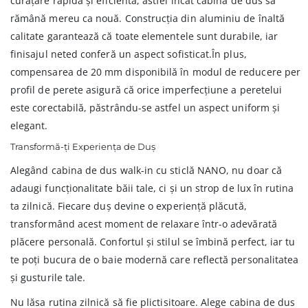
curățare rapidă și eficientă, astfel încât cabină de dus să
rămână mereu ca nouă. Construcția din aluminiu de înaltă
calitate garantează că toate elementele sunt durabile, iar
finisajul neted conferă un aspect sofisticat.În plus,
compensarea de 20 mm disponibilă în modul de reducere per
profil de perete asigură că orice imperfecțiune a peretelui
este corectabilă, păstrându-se astfel un aspect uniform și
elegant.
Transformă-ți Experiența de Duș
Alegând cabina de dus walk-in cu sticlă NANO, nu doar că
adaugi funcționalitate băii tale, ci și un strop de lux în rutina
ta zilnică. Fiecare duș devine o experiență plăcută,
transformând acest moment de relaxare într-o adevărată
plăcere personală. Confortul și stilul se îmbină perfect, iar tu
te poți bucura de o baie modernă care reflectă personalitatea
și gusturile tale.
Nu lăsa rutina zilnică să fie plictisitoare. Alege cabina de dus