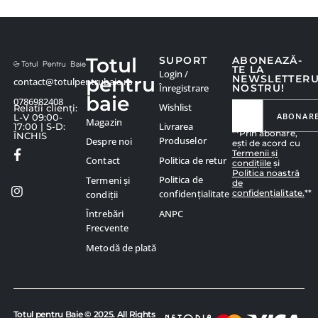
Totul
SUPORT
ABONEAZĂ-
TE LA
Login /
pentru
NEWSLETTER
contact@totulpentrubaie.ro
Înregistrare
NOSTRU!
baie
0786982408
Wishlist
Relatii clienți:
ABONAR
L-V 09:00-
Magazin
Livrarea
17:00 | S-D:
**Prin abonare,
ÎNCHIS
Produselor
Despre noi
ești de acord cu
Termenii și
Politica de retur
Contact
condițiile
și
Politica noastră
Politica de
Termeni și
de
confidențialitate.
**
confidențialitate
condiții
ANPC
Întrebări
Frecvente
Metodă de plată
Totul pentru Baie © 2025. All Rights