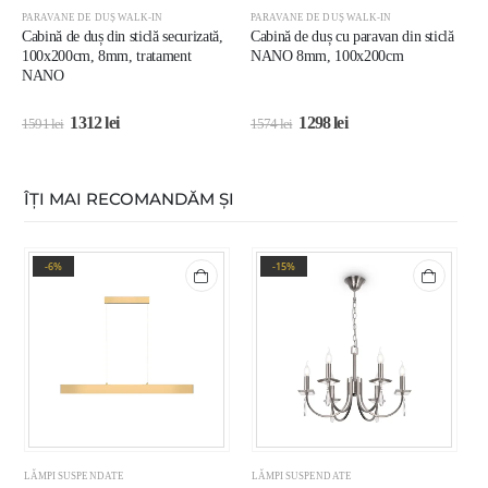
PARAVANE DE DUȘ WALK-IN
PARAVANE DE DUȘ WALK-IN
P
Cabină de duș din sticlă securizată,
Cabină de duș cu paravan din sticlă
P
100x200cm, 8mm, tratament
NANO 8mm, 100x200cm
8
NANO
1312
lei
1298
lei
1591
lei
1574
lei
1
ÎȚI MAI RECOMANDĂM ȘI
-6%
-15%
LĂMPI SUSPENDATE
LĂMPI SUSPENDATE
L