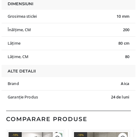
DIMENSIUNI
Grosimea sticlei
10 mm
Înălțime, CM
200
Lățime
80 cm
Lățime, CM
80
ALTE DETALII
Brand
Aica
Garanție Produs
24 de luni
COMPARARE PRODUSE
-18%
-18%