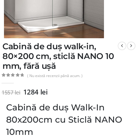
Cabină de duș walk-in,
80×200 cm, sticlă NANO 10
mm, fără ușă
( Nu există recenzii până acum. )
0
din 5
1284
lei
1557
lei
Cabină de duș Walk-In
80x200cm cu Sticlă NANO
10mm