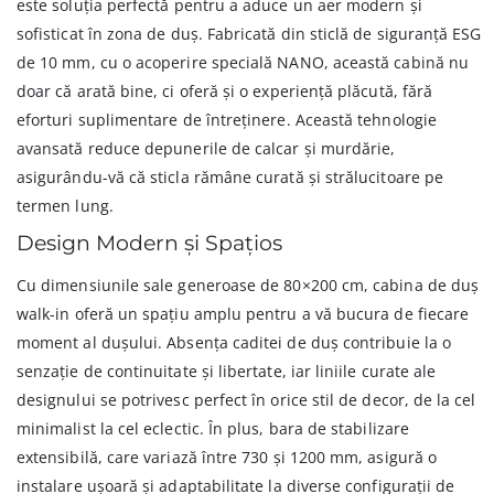
este soluția perfectă pentru a aduce un aer modern și
sofisticat în zona de duș. Fabricată din sticlă de siguranță ESG
de 10 mm, cu o acoperire specială NANO, această cabină nu
doar că arată bine, ci oferă și o experiență plăcută, fără
eforturi suplimentare de întreținere. Această tehnologie
avansată reduce depunerile de calcar și murdărie,
asigurându-vă că sticla rămâne curată și strălucitoare pe
termen lung.
Design Modern și Spațios
Cu dimensiunile sale generoase de 80×200 cm, cabina de duș
walk-in oferă un spațiu amplu pentru a vă bucura de fiecare
moment al dușului. Absența caditei de duș contribuie la o
senzație de continuitate și libertate, iar liniile curate ale
designului se potrivesc perfect în orice stil de decor, de la cel
minimalist la cel eclectic. În plus, bara de stabilizare
extensibilă, care variază între 730 și 1200 mm, asigură o
instalare ușoară și adaptabilitate la diverse configurații de