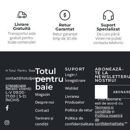
Livrare
Retur
Suport
Gratuită
Garantat
Specializat
Transportul este
Retur garantat
De Luni până
gratuit pentru
timp de 30 zile
Vineri ne puteți
toate comenzile!
contacta telefonic
Totul
SUPORT
ABONEAZĂ-
TE LA
Login /
pentru
NEWSLETTER
contact@totulpentrubaie.ro
Înregistrare
NOSTRU!
baie
0786982408
Wishlist
Relatii clienți:
ABONAR
L-V 09:00-
Magazin
Livrarea
17:00 | S-D:
**Prin abonare,
ÎNCHIS
Produselor
Despre noi
ești de acord cu
Termenii și
Politica de retur
Contact
condițiile
și
Politica noastră
Politica de
Termeni și
de
confidențialitate.
**
confidențialitate
condiții