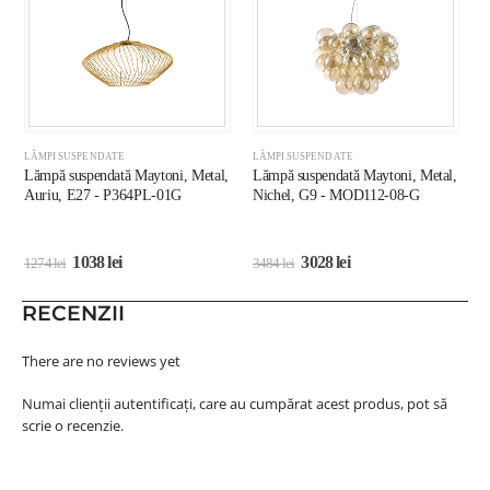
LĂMPI SUSPENDATE
LĂMPI SUSPENDATE
L
Lămpă suspendată Maytoni, Metal,
Lămpă suspendată Maytoni, Metal,
L
Auriu, E27 - P364PL-01G
Nichel, G9 - MOD112-08-G
A
1038
lei
3028
lei
1274
lei
3484
lei
8
RECENZII
There are no reviews yet
Numai clienții autentificați, care au cumpărat acest produs, pot să
scrie o recenzie.