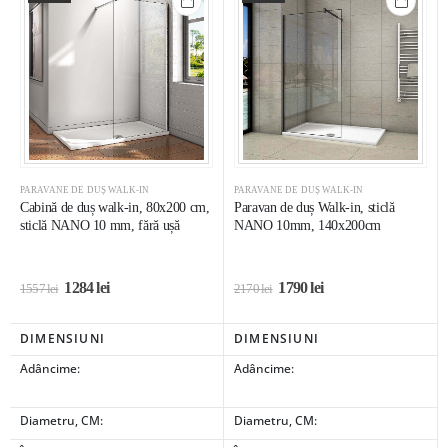
PARAVANE DE DUȘ WALK-IN
PARAVANE DE DUȘ WALK-IN
Cabină de duș walk-in, 80x200 cm,
Paravan de duș Walk-in, sticlă
sticlă NANO 10 mm, fără ușă
NANO 10mm, 140x200cm
1284
lei
1790
lei
1557
lei
2170
lei
DIMENSIUNI
DIMENSIUNI
Adâncime:
Adâncime:
Diametru, CM:
Diametru, CM: