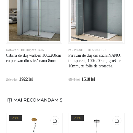
PARAVANE DE DUȘ WALK-IN
PARAVANE DE DUȘ WALK-IN
P
Cabină de duș walk-in 100x200cm
Paravan de duș din sticlă NANO,
C
cu paravan din sticlă nano 8mm
transparent, 100x200cm, grosime
c
10mm, cu folie de protecție.
8
1922
lei
1518
lei
2330
lei
1841
lei
1
ÎȚI MAI RECOMANDĂM ȘI
-19%
-13%