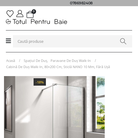
0786982408
0
Acasă
Spațiul De Duș
,
Paravane De Duș Walk-In
Cabină De Duș Walk-In, 80×200 Cm, Sticlă NANO 10 Mm, Fără Ușă
-18%