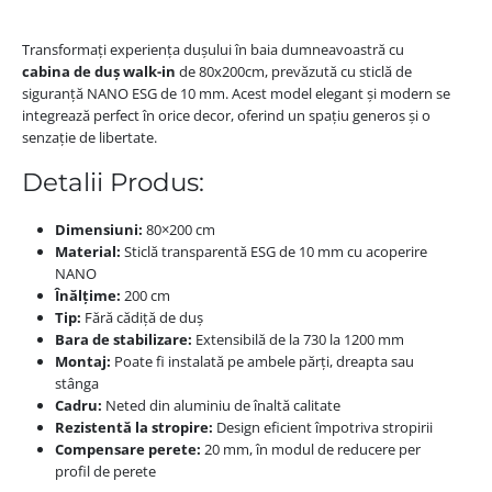
Transformați experiența dușului în baia dumneavoastră cu
cabina de duș walk-in
de 80x200cm, prevăzută cu sticlă de
siguranță NANO ESG de 10 mm. Acest model elegant și modern se
integrează perfect în orice decor, oferind un spațiu generos și o
senzație de libertate.
Detalii Produs:
Dimensiuni:
80×200 cm
Material:
Sticlă transparentă ESG de 10 mm cu acoperire
NANO
Înălțime:
200 cm
Tip:
Fără cădiță de duș
Bara de stabilizare:
Extensibilă de la 730 la 1200 mm
Montaj:
Poate fi instalată pe ambele părți, dreapta sau
stânga
Cadru:
Neted din aluminiu de înaltă calitate
Rezistentă la stropire:
Design eficient împotriva stropirii
Compensare perete:
20 mm, în modul de reducere per
profil de perete