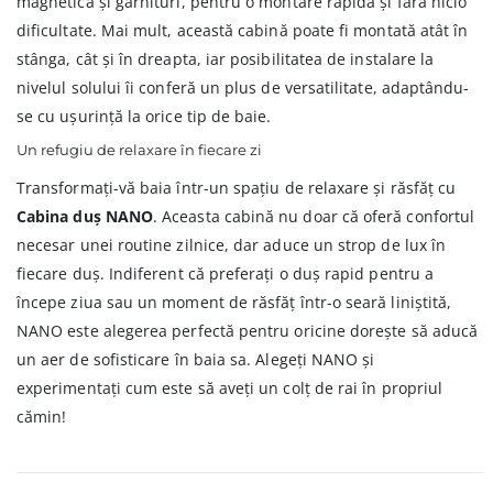
magnetică și garnituri, pentru o montare rapidă și fără nicio
dificultate. Mai mult, această cabină poate fi montată atât în
stânga, cât și în dreapta, iar posibilitatea de instalare la
nivelul solului îi conferă un plus de versatilitate, adaptându-
se cu ușurință la orice tip de baie.
Un refugiu de relaxare în fiecare zi
Transformați-vă baia într-un spațiu de relaxare și răsfăț cu
Cabina duș NANO
. Aceasta cabină nu doar că oferă confortul
necesar unei routine zilnice, dar aduce un strop de lux în
fiecare duș. Indiferent că preferați o duș rapid pentru a
începe ziua sau un moment de răsfăț într-o seară liniștită,
NANO este alegerea perfectă pentru oricine dorește să aducă
un aer de sofisticare în baia sa. Alegeți NANO și
experimentați cum este să aveți un colț de rai în propriul
cămin!