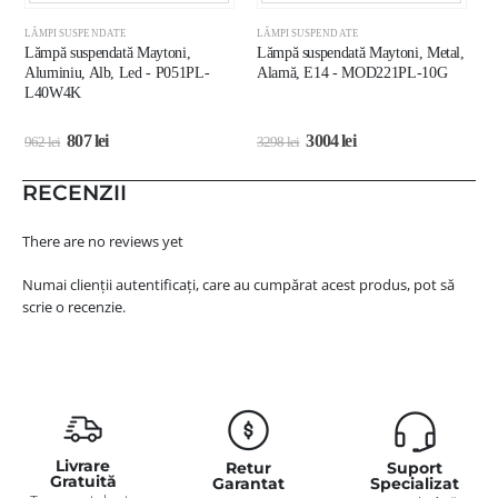
LĂMPI SUSPENDATE
LĂMPI SUSPENDATE
L
Lămpă suspendată Maytoni,
Lămpă suspendată Maytoni, Metal,
C
Aluminiu, Alb, Led - P051PL-
Alamă, E14 - MOD221PL-10G
N
L40W4K
807
lei
3004
lei
962
lei
3298
lei
3
RECENZII
There are no reviews yet
Numai clienții autentificați, care au cumpărat acest produs, pot să
scrie o recenzie.
Livrare
Retur
Suport
Gratuită
Garantat
Specializat