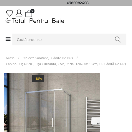
0786982408
0
Acasă
Obiecte Sanitare
,
Cădițe De Duș
Cabină Duș NANO, Ușa Culisanta, Colt, Sticla, 120x80x195cm, Cu Cădiță De Duș
-18%