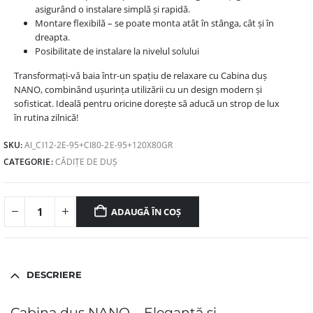
asigurând o instalare simplă și rapidă.
Montare flexibilă – se poate monta atât în stânga, cât și în
dreapta.
Posibilitate de instalare la nivelul solului
Transformați-vă baia într-un spațiu de relaxare cu Cabina duș
NANO, combinând ușurința utilizării cu un design modern și
sofisticat. Ideală pentru oricine dorește să aducă un strop de lux
în rutina zilnică!
SKU:
AI_CI12-2E-95+CI80-2E-95+120X80GR
CATEGORIE:
CĂDIȚE DE DUȘ
ADAUGĂ ÎN COȘ
DESCRIERE
Cabina duș NANO – Eleganță și