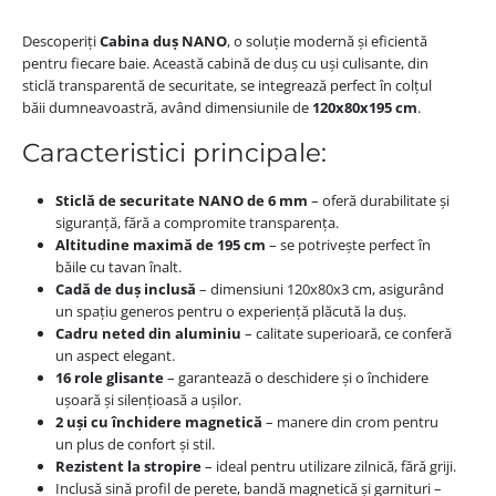
Descoperiți
Cabina duș NANO
, o soluție modernă și eficientă
pentru fiecare baie. Această cabină de duș cu uși culisante, din
sticlă transparentă de securitate, se integrează perfect în colțul
băii dumneavoastră, având dimensiunile de
120x80x195 cm
.
Caracteristici principale:
Sticlă de securitate NANO de 6 mm
– oferă durabilitate și
siguranță, fără a compromite transparența.
Altitudine maximă de 195 cm
– se potrivește perfect în
băile cu tavan înalt.
Cadă de duș inclusă
– dimensiuni 120x80x3 cm, asigurând
un spațiu generos pentru o experiență plăcută la duș.
Cadru neted din aluminiu
– calitate superioară, ce conferă
un aspect elegant.
16 role glisante
– garantează o deschidere și o închidere
ușoară și silențioasă a ușilor.
2 uși cu închidere magnetică
– manere din crom pentru
un plus de confort și stil.
Rezistent la stropire
– ideal pentru utilizare zilnică, fără griji.
Inclusă sină profil de perete, bandă magnetică și garnituri –