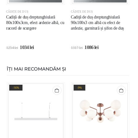
CĂDIȚE DE DUȘ
CĂDIȚE DE DUȘ
C
Cadiță de duș dreptunghiulară
Cadiță de duș dreptunghiulară
C
80x100x3cm, efect ardezie albă, cu
90x100x3 cm albă cu efect de
8
racord de scurgere
ardezie, garnitură și șifon de duș
c
1034
lei
1086
lei
1254
lei
1317
lei
1
ÎȚI MAI RECOMANDĂM ȘI
-16%
-9%