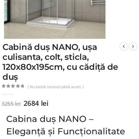
Cabină duș NANO, ușa
culisanta, colt, sticla,
120x80x195cm, cu cădiță de
duș
( Nu există recenzii până acum. )
0
din 5
2684
lei
3255
lei
Cabina duș NANO –
Eleganță și Funcționalitate