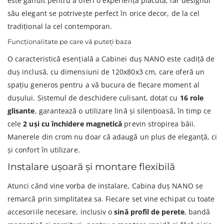
este gândit pentru a oferi o experiență plăcută, iar designul
său elegant se potrivește perfect în orice decor, de la cel
tradițional la cel contemporan.
Funcționalitate pe care vă puteți baza
O caracteristică esențială a Cabinei duș NANO este cadiță de
duș inclusă, cu dimensiuni de 120x80x3 cm, care oferă un
spațiu generos pentru a vă bucura de fiecare moment al
dușului. Sistemul de deschidere culisant, dotat cu
16 role
glisante
, garantează o utilizare lină și silențioasă, în timp ce
cele
2 uși cu închidere magnetică
previn stropirea băii.
Manerele din crom nu doar că adaugă un plus de eleganță, ci
și confort în utilizare.
Instalare ușoară și montare flexibilă
Atunci când vine vorba de instalare, Cabina duș NANO se
remarcă prin simplitatea sa. Fiecare set vine echipat cu toate
accesoriile necesare, inclusiv o
sină profil de perete
, bandă