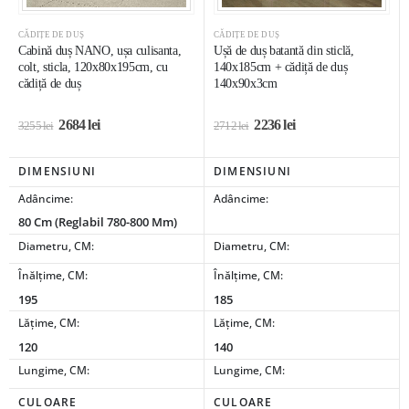
CĂDIȚE DE DUȘ
CĂDIȚE DE DUȘ
Cabină duș NANO, ușa culisanta,
Ușă de duș batantă din sticlă,
colt, sticla, 120x80x195cm, cu
140x185cm + cădiță de duș
cădiță de duș
140x90x3cm
2684
lei
2236
lei
3255
lei
2712
lei
DIMENSIUNI
DIMENSIUNI
Adâncime:
Adâncime:
80 Cm (reglabil 780-800 Mm)
Diametru, CM:
Diametru, CM:
Înălțime, CM:
Înălțime, CM:
195
185
Lățime, CM:
Lățime, CM:
120
140
Lungime, CM:
Lungime, CM:
CULOARE
CULOARE