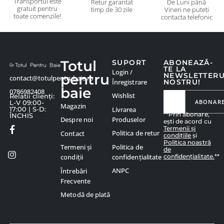
Transportul este
Retur garantat
De Luni până
gratuit pentru
timp de 30 zile
Vineri ne puteți
toate comenzile!
contacta telefonic
Totul
SUPORT
ABONEAZĂ-
TE LA
Login /
pentru
NEWSLETTER
contact@totulpentrubaie.ro
Înregistrare
NOSTRU!
baie
0786982408
Wishlist
Relatii clienți:
ABONAR
L-V 09:00-
Magazin
Livrarea
17:00 | S-D:
**Prin abonare,
ÎNCHIS
Produselor
Despre noi
ești de acord cu
Termenii și
Politica de retur
Contact
condițiile
și
Politica noastră
Politica de
Termeni și
de
confidențialitate.
**
confidențialitate
condiții
ANPC
Întrebări
Frecvente
Metodă de plată