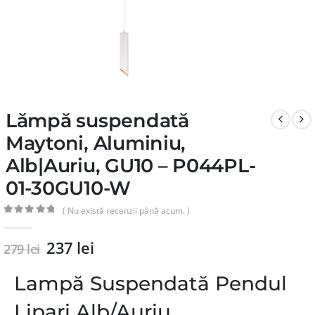
Lămpă suspendată
Maytoni, Aluminiu,
Alb|Auriu, GU10 – P044PL-
01-30GU10-W
( Nu există recenzii până acum. )
0
din 5
237
lei
279
lei
Lampă Suspendată Pendul
Lipari Alb/Auriu