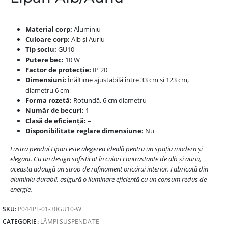
Material corp:
Aluminiu
Culoare corp:
Alb și Auriu
Tip soclu:
GU10
Putere bec:
10 W
Factor de protecție:
IP 20
Dimensiuni:
Înălțime ajustabilă între 33 cm și 123 cm,
diametru 6 cm
Forma rozetă:
Rotundă, 6 cm diametru
Număr de becuri:
1
Clasă de eficiență:
–
Disponibilitate reglare dimensiune:
Nu
Lustra pendul Lipari este alegerea ideală pentru un spațiu modern și
elegant. Cu un design sofisticat în culori contrastante de alb și auriu,
aceasta adaugă un strop de rafinament oricărui interior. Fabricată din
aluminiu durabil, asigură o iluminare eficientă cu un consum redus de
energie.
SKU:
P044PL-01-30GU10-W
CATEGORIE:
LĂMPI SUSPENDATE