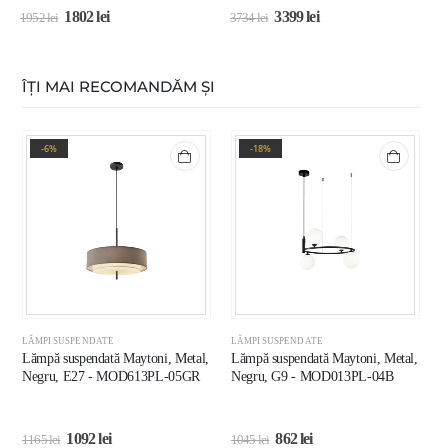
1802
lei
3399
lei
1952
lei
3734
lei
1
ÎȚI MAI RECOMANDĂM ȘI
-6%
-18%
LĂMPI SUSPENDATE
LĂMPI SUSPENDATE
L
Lămpă suspendată Maytoni, Metal,
Lămpă suspendată Maytoni, Metal,
L
Negru, E27 - MOD613PL-05GR
Negru, G9 - MOD013PL-04B
A
1092
lei
862
lei
1165
lei
1045
lei
1