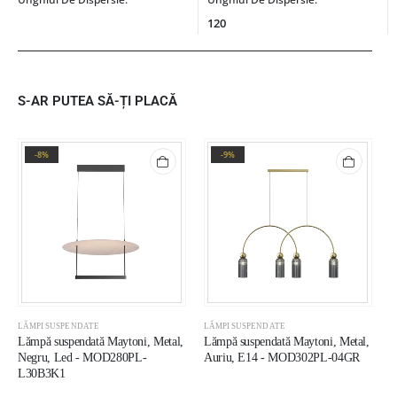
120
S-AR PUTEA SĂ-ȚI PLACĂ
-8%
-9%
LĂMPI SUSPENDATE
LĂMPI SUSPENDATE
L
Lămpă suspendată Maytoni, Metal,
Lămpă suspendată Maytoni, Metal,
L
Negru, Led - MOD280PL-
Auriu, E14 - MOD302PL-04GR
A
L30B3K1
M