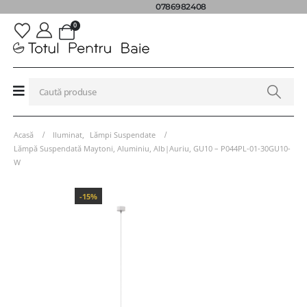
0786982408
0
Acasă
Iluminat
,
Lămpi Suspendate
Lămpă Suspendată Maytoni, Aluminiu, Alb|Auriu, GU10 – P044PL-01-30GU10-
W
-15%