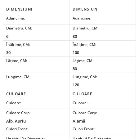
DIMENSIUNI
DIMENSIUNI
Adâncime:
Adâncime:
Diametru, CM:
Diametru, CM:
6
80
Înălțime, CM:
Înălțime, CM:
30
100
Lățime, CM:
Lățime, CM:
80
Lungime, CM:
Lungime, CM:
120
CULOARE
CULOARE
Culoare:
Culoare:
Culoare Corp:
Culoare Corp:
Alb, Auriu
Alamă
Culori Front:
Culori Front:
Unghiul De Dispersie:
Unghiul De Dispersie: