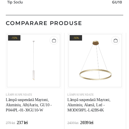
Tip Soclu
GU10
COMPARARE PRODUSE
-15%
-16%
LĂMPI SUSPENDATE
LĂMPI SUSPENDATE
Lămpă suspendată Maytoni,
Lămpă suspendată Maytoni,
Aluminiu, Alb|Auriu, GU10 -
Aluminiu, Alamă, Led -
P044PL-01-30GU10-W
MOD058PL-L42BS4K
237
lei
2039
lei
279
lei
2439
lei