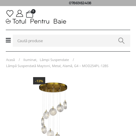
0786982408
0
Acasă
Iluminat
,
Lămpi Suspendate
Lămpă Suspendată Maytoni, Metal, Alamă, G4 – MOD254PL-12BS
-13%