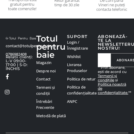
Retur garantat
De Luni până
gratuit pentru
timp de 30 zile
Vineri ne puteți
toate comenzile!
contacta telefonic
Totul
SUPORT
ABONEAZĂ-
TE LA
Login /
pentru
NEWSLETTER
contact@totulpentrubaie.ro
Înregistrare
NOSTRU!
baie
0786982408
Wishlist
Relatii clienți:
ABONAR
L-V 09:00-
Magazin
Livrarea
17:00 | S-D:
**Prin abonare,
ÎNCHIS
Produselor
Despre noi
ești de acord cu
Termenii și
Politica de retur
Contact
condițiile
și
Politica noastră
Politica de
Termeni și
de
confidențialitate.
**
confidențialitate
condiții
ANPC
Întrebări
Frecvente
Metodă de plată