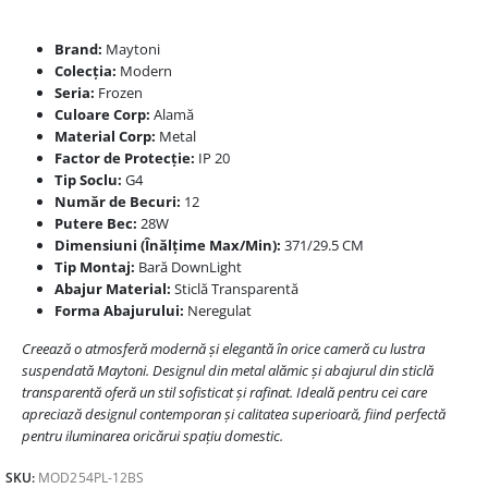
Brand:
Maytoni
Colecția:
Modern
Seria:
Frozen
Culoare Corp:
Alamă
Material Corp:
Metal
Factor de Protecție:
IP 20
Tip Soclu:
G4
Număr de Becuri:
12
Putere Bec:
28W
Dimensiuni (Înălțime Max/Min):
371/29.5 CM
Tip Montaj:
Bară DownLight
Abajur Material:
Sticlă Transparentă
Forma Abajurului:
Neregulat
Creează o atmosferă modernă și elegantă în orice cameră cu lustra
suspendată Maytoni. Designul din metal alămic și abajurul din sticlă
transparentă oferă un stil sofisticat și rafinat. Ideală pentru cei care
apreciază designul contemporan și calitatea superioară, fiind perfectă
pentru iluminarea oricărui spațiu domestic.
SKU:
MOD254PL-12BS