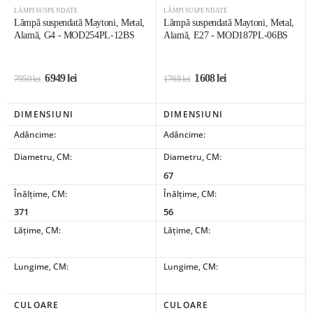
LĂMPI SUSPENDATE
LĂMPI SUSPENDATE
Lămpă suspendată Maytoni, Metal,
Lămpă suspendată Maytoni, Metal,
Alamă, G4 - MOD254PL-12BS
Alamă, E27 - MOD187PL-06BS
6949
lei
1608
lei
7950
lei
1768
lei
DIMENSIUNI
DIMENSIUNI
Adâncime:
Adâncime:
Diametru, CM:
Diametru, CM:
67
Înălțime, CM:
Înălțime, CM:
371
56
Lățime, CM:
Lățime, CM:
Lungime, CM:
Lungime, CM:
CULOARE
CULOARE