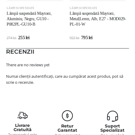
LĂMPI SUSPENDATE
LĂMPI SUSPENDATE
L
Lămpă suspendată Maytoni,
Lămpă suspendată Maytoni,
L
Aluminiu, Negru, GU10 -
Metal|Lemn, Alb, E27 - MOD029-
A
P082PL-GU10-B
PL-01-W
255
lei
795
lei
274
lei
922
lei
3
RECENZII
There are no reviews yet
Numai clienții autentificați, care au cumpărat acest produs, pot să
scrie o recenzie.
Livrare
Retur
Suport
Gratuită
Garantat
Specializat
Transportul este