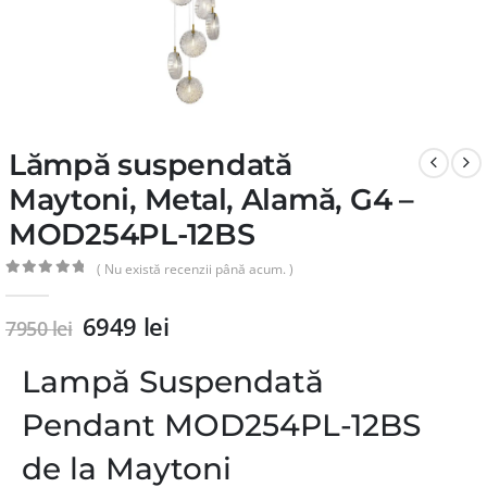
Lămpă suspendată
Maytoni, Metal, Alamă, G4 –
MOD254PL-12BS
( Nu există recenzii până acum. )
0
din 5
6949
lei
7950
lei
Lampă Suspendată
Pendant MOD254PL-12BS
de la Maytoni