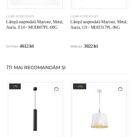
LĂMPI SUSPENDATE
LĂMPI SUSPENDATE
L
Lămpă suspendată Maytoni, Metal,
Lămpă suspendată Maytoni, Metal,
L
Auriu, E14 - MOD007PL-08G
Auriu, G9 - MOD317PL-06G
A
4612
lei
3022
lei
5170
lei
3682
lei
1
ÎȚI MAI RECOMANDĂM ȘI
-7%
-14%