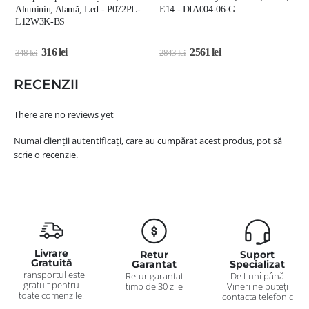
Aluminiu, Alamă, Led - P072PL-
E14 - DIA004-06-G
N
L12W3K-BS
316
lei
2561
lei
348
lei
2843
lei
6
RECENZII
There are no reviews yet
Numai clienții autentificați, care au cumpărat acest produs, pot să
scrie o recenzie.
Livrare
Retur
Suport
Gratuită
Garantat
Specializat
Transportul este
Retur garantat
De Luni până
gratuit pentru
timp de 30 zile
Vineri ne puteți
toate comenzile!
contacta telefonic