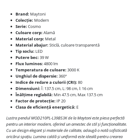
Brand:
Maytoni
Colecție:
Modern
Serie:
Cosmo
Culoare corp:
Alamă
Material corp:
Metal
Material abajur:
Sticlă, culoare transparentă
Tip soclu:
LED
Putere bec:
39 W
Flux luminos:
4800 lm
Temperatura de culoare:
3000 K
Unghiul de dispersie:
360°
Indice de redare a culorii (CRI):
80
Dimensiuni:
Î: 137.5 cm, L: 98 cm, l: 16 cm
Înălțime reglabilă:
Min 47.5 cm, Max 137.5 cm
Factor de protecție:
IP 20
Clasa de eficiență energetică:
E
Lustra pendul MOD210PL-L39BS3K de la Maytoni este piesa perfectă
pentru un interior modern, oferind un amestec de stil și funcționalitate.
Cu un design elegant și materiale de calitate, adaugă o notă sofisticată
oricărui spațiu. Lumina caldă și uniformă este ideală pentru crearea