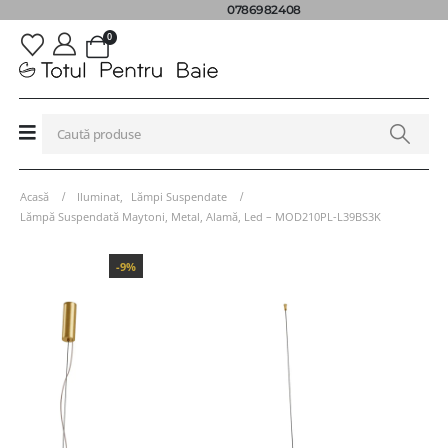
0786982408
0
Acasă
Iluminat
,
Lămpi Suspendate
Lămpă Suspendată Maytoni, Metal, Alamă, Led – MOD210PL-L39BS3K
-9%