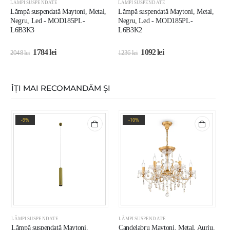
LĂMPI SUSPENDATE
LĂMPI SUSPENDATE
L
Lămpă suspendată Maytoni, Metal,
Lămpă suspendată Maytoni, Metal,
L
Negru, Led - MOD185PL-
Negru, Led - MOD185PL-
A
L6B3K3
L6B3K2
1784
lei
1092
lei
2048
lei
1236
lei
2
ÎȚI MAI RECOMANDĂM ȘI
-9%
-10%
LĂMPI SUSPENDATE
LĂMPI SUSPENDATE
L
Lămpă suspendată Maytoni,
Candelabru Maytoni, Metal, Auriu,
L