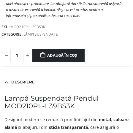
unei atmosfere primitoare, iar abajurul din sticlă transparentă asigură
o dispersie excelentă a luminii. Alege acest produs pentru a
înfrumuseța și personaliza decorul casei tale.
SKU:
MOD210PL-L39BS3K
CATEGORIE:
LĂMPI SUSPENDATE
ADAUGĂ ÎN COȘ
DESCRIERE
Lampă Suspendată Pendul
MOD210PL-L39BS3K
Designul modern se remarcă prin finisajul din
metal, culoare
alamă
și abajurul din
sticlă transparentă
, care asigură o