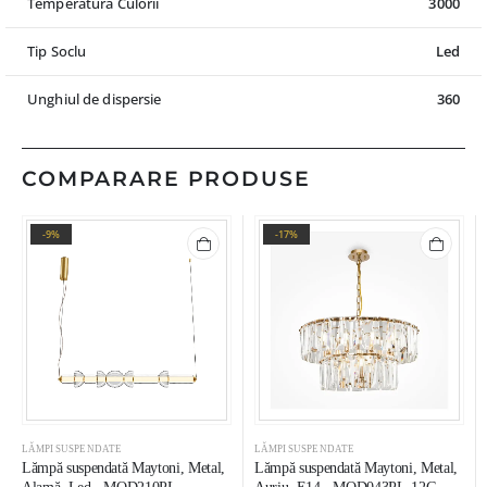
Temperatura Culorii
3000
Tip Soclu
Led
Unghiul de dispersie
360
COMPARARE PRODUSE
-9%
-17%
LĂMPI SUSPENDATE
LĂMPI SUSPENDATE
Lămpă suspendată Maytoni, Metal,
Lămpă suspendată Maytoni, Metal,