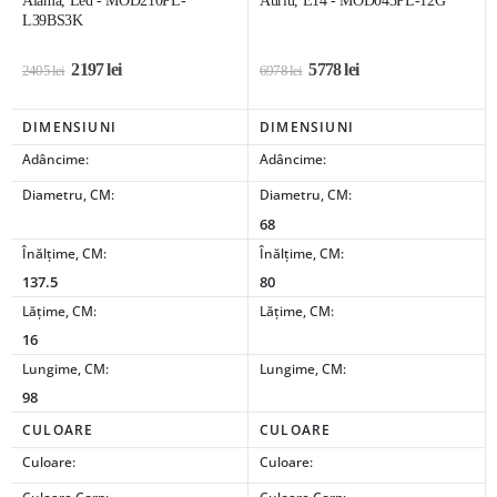
Alamă, Led - MOD210PL-
Auriu, E14 - MOD043PL-12G
L39BS3K
2197
lei
5778
lei
2405
lei
6978
lei
DIMENSIUNI
DIMENSIUNI
Adâncime:
Adâncime:
Diametru, CM:
Diametru, CM:
68
Înălțime, CM:
Înălțime, CM:
137.5
80
Lățime, CM:
Lățime, CM:
16
Lungime, CM:
Lungime, CM:
98
CULOARE
CULOARE
Culoare:
Culoare: