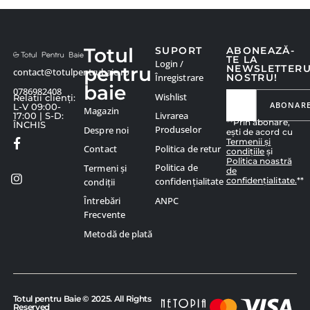
Totul
SUPORT
ABONEAZĂ-
TE LA
Login /
pentru
NEWSLETTER
contact@totulpentrubaie.ro
Înregistrare
NOSTRU!
baie
0786982408
Wishlist
Relatii clienți:
ABONAR
L-V 09:00-
Magazin
Livrarea
17:00 | S-D:
**Prin abonare,
ÎNCHIS
Produselor
Despre noi
ești de acord cu
Termenii și
Politica de retur
Contact
condițiile
și
Politica noastră
Politica de
Termeni și
de
confidențialitate.
**
confidențialitate
condiții
ANPC
Întrebări
Frecvente
Metodă de plată
Totul pentru Baie © 2025. All Rights
Reserved