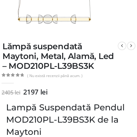
Lămpă suspendată
Maytoni, Metal, Alamă, Led
– MOD210PL-L39BS3K
( Nu există recenzii până acum. )
0
din 5
2197
lei
2405
lei
Lampă Suspendată Pendul
MOD210PL-L39BS3K de la
Maytoni