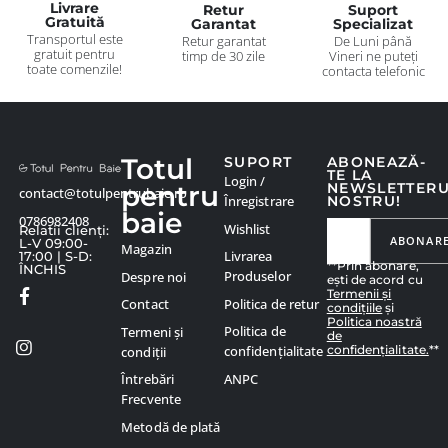
Livrare
Retur
Suport
Gratuită
Garantat
Specializat
Transportul este
Retur garantat
De Luni până
gratuit pentru
timp de 30 zile
Vineri ne puteți
toate comenzile!
contacta telefonic
Totul
SUPORT
ABONEAZĂ-
TE LA
Login /
pentru
NEWSLETTER
contact@totulpentrubaie.ro
Înregistrare
NOSTRU!
baie
0786982408
Wishlist
Relatii clienți:
ABONAR
L-V 09:00-
Magazin
Livrarea
17:00 | S-D:
**Prin abonare,
ÎNCHIS
Produselor
Despre noi
ești de acord cu
Termenii și
Politica de retur
Contact
condițiile
și
Politica noastră
Politica de
Termeni și
de
confidențialitate.
**
confidențialitate
condiții
ANPC
Întrebări
Frecvente
Metodă de plată