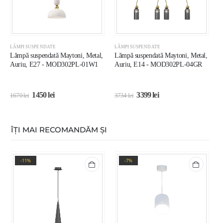
LĂMPI SUSPENDATE
LĂMPI SUSPENDATE
L
Lămpă suspendată Maytoni, Metal,
Lămpă suspendată Maytoni, Metal,
L
Auriu, E27 - MOD302PL-01W1
Auriu, E14 - MOD302PL-04GR
N
L
1450
lei
3399
lei
1670
lei
3734
lei
1
ÎȚI MAI RECOMANDĂM ȘI
-11%
-7%