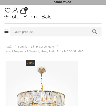
0786982408
0
Acasă
Iluminat
,
Lămpi Suspendate
Lămpă Suspendată Maytoni, Metal, Auriu, E14 – MOD043PL-18G
-17%