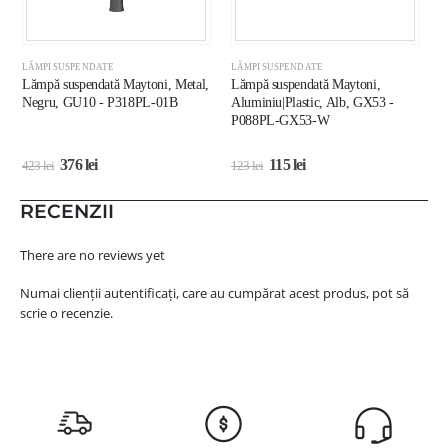
LĂMPI SUSPENDATE
LĂMPI SUSPENDATE
L
Lămpă suspendată Maytoni, Metal,
Lămpă suspendată Maytoni,
L
Negru, GU10 - P318PL-01B
Aluminiu|Plastic, Alb, GX53 -
A
P088PL-GX53-W
M
376
lei
115
lei
423
lei
123
lei
5
RECENZII
There are no reviews yet
Numai clienții autentificați, care au cumpărat acest produs, pot să
scrie o recenzie.