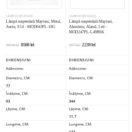
LĂMPI SUSPENDATE
LĂMPI SUSPENDATE
Lămpă suspendată Maytoni, Metal,
Lămpă suspendată Maytoni,
Auriu, E14 - MOD043PL-18G
Aluminiu, Alamă, Led -
MOD247PL-L49BSK
8588
lei
2239
lei
10316
lei
2673
lei
DIMENSIUNI
DIMENSIUNI
Adâncime:
Adâncime:
Diametru, CM:
Diametru, CM:
77
Înălțime, CM:
Înălțime, CM:
93
344
Lățime, CM:
Lățime, CM:
11.7
Lungime, CM:
Lungime, CM:
143