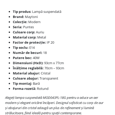
Tip produs:
Lampă suspendată
Brand:
Maytoni
Colecție:
Modern
Seria:
Puntes
Culoare corp:
Auriu
Material corp:
Metal
Factor de protecție:
IP 20
Tip soclu:
E14
Număr de becuri:
18
Putere bec:
40W
Dimensiuni (HxD):
93cm x 77cm
Înălțime reglabilă:
70cm – 93cm
Material abajur:
Cristal
Culoare abajur:
Transparent
Tip montaj:
Bară
Forma rozetă:
Rotund
Alegeți lampa suspendată MOD043PL-18G pentru a aduce un aer
modern și elegant oricărei încăperi. Designul sofisticat cu corp de aur
și abajururi din cristal adaugă un plus de rafinament și lumină
strălucitoare, fiind ideală pentru spații contemporane.