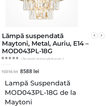
Lămpă suspendată
Maytoni, Metal, Auriu, E14 –
MOD043PL-18G
( Nu există recenzii până acum. )
0
din 5
8588
lei
10316
lei
Lampă Suspendată
MOD043PL-18G de la
Maytoni