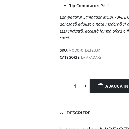
Tip Comutator:
Pe fir
Lampadarul Lampadar MOD070FL-L12B3K
doresc să adauge o notă modernă și el
LED eficientă, această lampă oferă o il
casei.
SKU:
MOD070FL-L12B3K
CATEGORIE:
LAMPADARE
ADAUGĂ ÎN
DESCRIERE