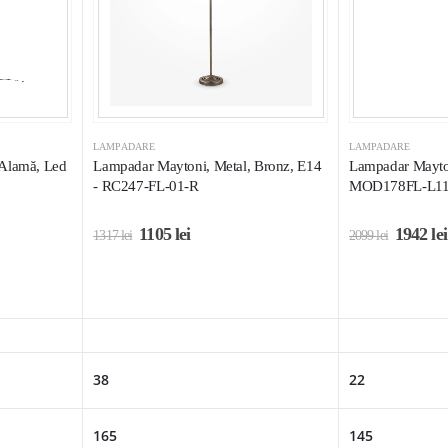
LAMPADARE
LAMPADARE
 Alamă, Led
Lampadar Maytoni, Metal, Bronz, E14
Lampadar Mayton
- RC247-FL-01-R
MOD178FL-L1
1105
lei
1942
lei
1317
lei
2099
lei
38
22
165
145