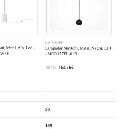
LAMPADARE
i, Metal, Alb, Led -
Lampadar Maytoni, Metal, Negru, E14
1W3K
- MOD177FL-01B
1645
lei
1817
lei
30
139