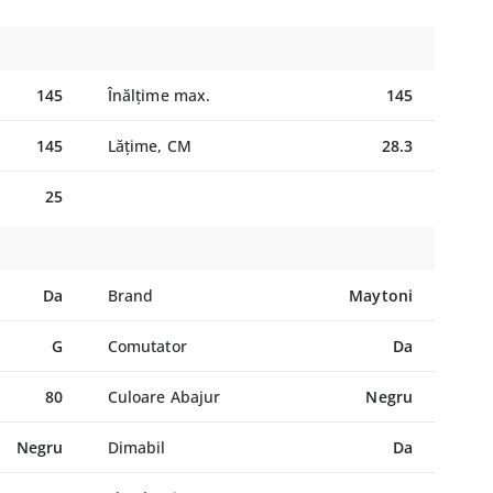
145
Înălțime max.
145
145
Lățime, CM
28.3
25
Da
Brand
Maytoni
G
Comutator
Da
80
Culoare Abajur
Negru
Negru
Dimabil
Da