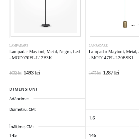
LAMPADARE
LAMPADARE
Lampadar Maytoni, Metal, Negru, Led
Lampadar Maytoni, Metal,
- MOD070FL-L12B3K
- MOD147FL-L20BSK1
1493
lei
1287
lei
1632
lei
1475
lei
DIMENSIUNI
Adâncime:
Diametru, CM:
1.6
Înălțime, CM:
145
145