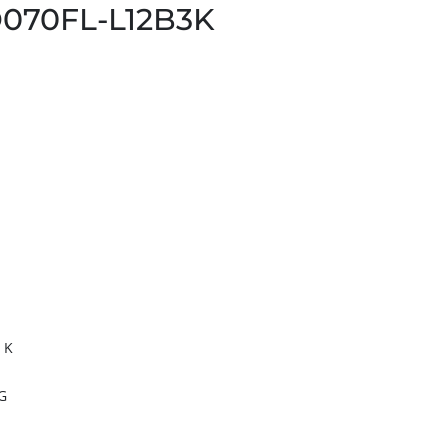
070FL-L12B3K
 K
G