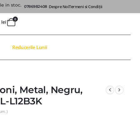
e in stoc.
Despre Noi
Termeni si Condiții
0786982408
0
0
lei
Reducerile Lunii
ni, Metal, Negru,
L-L12B3K
um. )