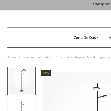
Transport 
Zona De Duș
Acasă
Iluminat
,
Lampadare
Lampadar Maytoni, Metal, Negru, L
-9%