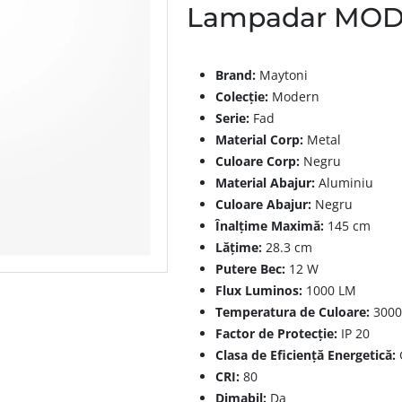
Lampadar MOD
Brand:
Maytoni
Colecție:
Modern
Serie:
Fad
Material Corp:
Metal
Culoare Corp:
Negru
Material Abajur:
Aluminiu
Culoare Abajur:
Negru
Înalțime Maximă:
145 cm
Lățime:
28.3 cm
Putere Bec:
12 W
Flux Luminos:
1000 LM
Temperatura de Culoare:
3000
Factor de Protecție:
IP 20
Clasa de Eficiență Energetică:
CRI:
80
Dimabil:
Da