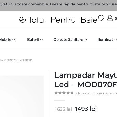
gratuit la toate comenzile. Livrare rapidă pentru toate produsel
Mobilier
Baterii
Obiecte Sanitare
Iluminat
ed – MOD070FL-L12B3K
Lampadar Mayto
Led – MOD070F
( Nu există recenzii până ac
0
din 5
1493
lei
1632
lei