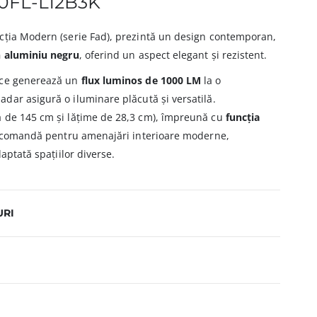
FL-L12B3K
cția Modern (serie Fad), prezintă un design contemporan,
n aluminiu negru
, oferind un aspect elegant și rezistent.
 ce generează un
flux luminos de 1000 LM
la o
adar asigură o iluminare plăcută și versatilă.
ă de 145 cm și lățime de 28,3 cm), împreună cu
funcția
 recomandă pentru amenajări interioare moderne,
daptată spațiilor diverse.
URI