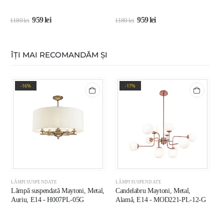
959
lei
959
lei
1
1180
lei
1180
lei
ÎȚI MAI RECOMANDĂM ȘI
-16%
-17%
LĂMPI SUSPENDATE
LĂMPI SUSPENDATE
L
Lămpă suspendată Maytoni, Metal,
Candelabru Maytoni, Metal,
L
Auriu, E14 - H007PL-05G
Alamă, E14 - MOD221-PL-12-G
A