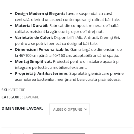
Design Modern și Elegant:
Lavoar suspendat cu cuvă
centrală, oferind un aspect contemporan și rafinat băii tale.
Material Durabil:
Fabricat din compozit mineral de înaltă
calitate, rezistent la zgârieturi și ușor de întreținut.
Varietate de Culori:
Disponibil în Alb, Antracit, Crem și Gri,
pentru a se potrivi perfect cu designul băii tale.
Dimensiuni Personalizabile:
Gama largă de dimensiuni de
la 46×100 cm până la 46×160 cm, adaptabilă oricărui spațiu.
Montaj Simplificat:
Proiectat pentru o instalare ușoară și
integrare perfectă cu mobilierul existent.
Proprietăți Antibacteriene:
Suprafață igienică care previne
acumularea bacteriilor, menținând baia curată și sănătoasă.
SKU:
VITOCRE
CATEGORIE:
LAVOARE
DIMENSIUNI LAVOAR