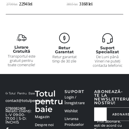
2294
lei
3168
lei
2730
lei
3815
lei
4
Livrare
Retur
Suport
Gratuită
Garantat
Specializat
Transportul este
Retur garantat
De Luni până
gratuit pentru
timp de 30 zile
Vineri ne puteți
toate comenzile!
contacta telefonic
Totul
SUPORT
ABONEAZĂ-
TE LA
Login /
pentru
NEWSLETTER
contact@totulpentrubaie.ro
Înregistrare
NOSTRU!
baie
0786982408
Wishlist
Relatii clienți:
ABONAR
L-V 09:00-
Magazin
Livrarea
17:00 | S-D:
**Prin abonare,
ÎNCHIS
Produselor
Despre noi
ești de acord cu