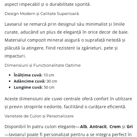
aspect impecabil și o durabilitate sporită.
Design Modern și Calitate Superioară
Lavoarul se remarcă prin designul său minimalist și liniile
curate, aducând un plus de eleganță în orice decor de baie.
Materialul compozit mineral asigură o suprafață netedă și
plăcută la atingere, fiind rezistent la zgârieturi, pete și
impacturi.
Dimensiuni și Funcționalitate Optime
Înălțime cuvă:
10 cm
Adâncime cuvă:
30 cm
Lungime cuvă:
50 cm
Aceste dimensiuni ale cuvei centrale oferă confort în utilizare
și previn stropirile nedorite, facilitând o curățare eficientă.
Varietate de Culori și Personalizare
Disponibil în patru culori elegante—
Alb
,
Antracit
,
Crem
și
Gri
—lavoarul poate fi personalizat pentru a se integra perfect în