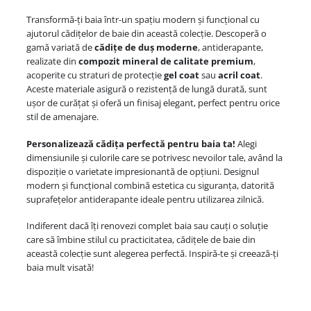
Transformă-ți baia într-un spațiu modern și funcțional cu
ajutorul cădițelor de baie din această colecție. Descoperă o
gamă variată de
cădițe de duș moderne
, antiderapante,
realizate din
compozit mineral de calitate premium
,
acoperite cu straturi de protecție
gel coat
sau
acril coat
.
Aceste materiale asigură o rezistență de lungă durată, sunt
ușor de curățat și oferă un finisaj elegant, perfect pentru orice
stil de amenajare.
Personalizează cădița perfectă pentru baia ta!
Alegi
dimensiunile și culorile care se potrivesc nevoilor tale, având la
dispoziție o varietate impresionantă de opțiuni. Designul
modern și funcțional combină estetica cu siguranța, datorită
suprafețelor antiderapante ideale pentru utilizarea zilnică.
Indiferent dacă îți renovezi complet baia sau cauți o soluție
care să îmbine stilul cu practicitatea, cădițele de baie din
această colecție sunt alegerea perfectă. Inspiră-te și creează-ți
baia mult visată!