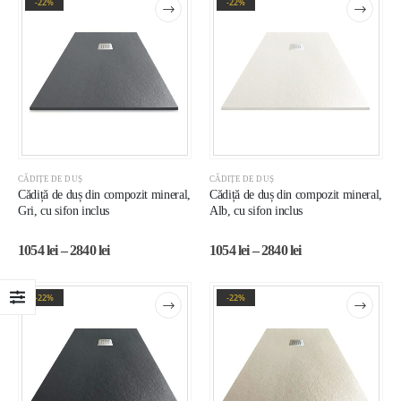
-22%
-22%
CĂDIȚE DE DUȘ
CĂDIȚE DE DUȘ
Cădiță de duș din compozit mineral,
Cădiță de duș din compozit mineral,
Gri, cu sifon inclus
Alb, cu sifon inclus
1054
lei
–
2840
lei
1054
lei
–
2840
lei
-22%
-22%