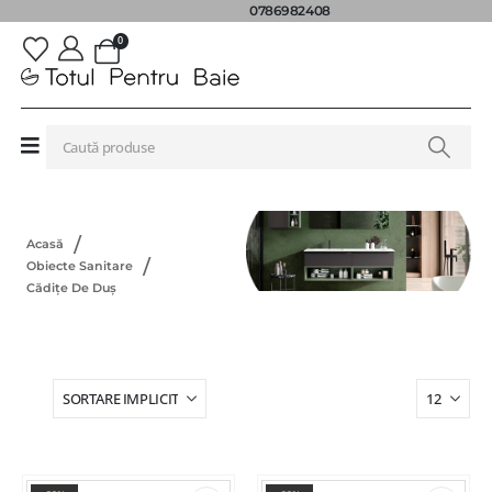
0786982408
0
Acasă
Obiecte Sanitare
Cădițe De Duș