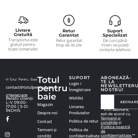
Livrare
Retur
Suport
Gratuită
Garantat
Specializat
Transportul este
Retur garantat
De Luni până
gratuit pentru
timp de 30 zile
Vineri ne puteți
toate comenzile!
contacta telefonic
Totul
SUPORT
ABONEAZĂ-
TE LA
Login /
pentru
NEWSLETTER
contact@totulpentrubaie.ro
Înregistrare
NOSTRU!
baie
0786982408
Wishlist
Relatii clienți:
ABONAR
L-V 09:00-
Magazin
Livrarea
17:00 | S-D:
**Prin abonare,
ÎNCHIS
Produselor
Despre noi
ești de acord cu
Termenii și
Politica de retur
Contact
condițiile
și
Politica noastră
Politica de
Termeni și
de
confidențialitate.
**
confidențialitate
condiții