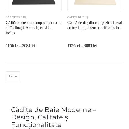
CĂDIȚE DE DUȘ
CĂDIȚE DE DUȘ
Cădiță de duș din compozit mineral,
Cădiță de duș din compozit mineral,
cu înclinații, Antracit, cu sifon
cu înclinații, Crem, cu sifon inclus
inclus
1156
lei
–
3081
lei
1156
lei
–
3081
lei
Cădițe de Baie Moderne –
Design, Calitate și
Funcționalitate