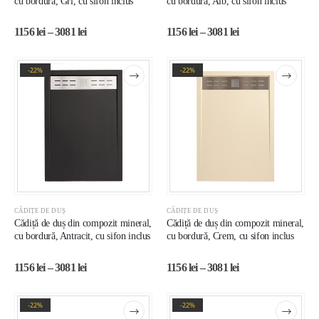
cu bordură, Gri, cu sifon inclus
cu bordură, Alb, cu sifon inclus
1156
lei
–
3081
lei
1156
lei
–
3081
lei
-22%
-22%
CĂDIȚE DE DUȘ
CĂDIȚE DE DUȘ
Cădiță de duș din compozit mineral,
Cădiță de duș din compozit mineral,
cu bordură, Antracit, cu sifon inclus
cu bordură, Crem, cu sifon inclus
1156
lei
–
3081
lei
1156
lei
–
3081
lei
-22%
-22%