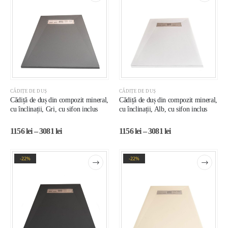
CĂDIȚE DE DUȘ
CĂDIȚE DE DUȘ
Cădiță de duș din compozit mineral,
Cădiță de duș din compozit mineral,
cu înclinații, Gri, cu sifon inclus
cu înclinații, Alb, cu sifon inclus
1156
lei
–
3081
lei
1156
lei
–
3081
lei
-22%
-22%