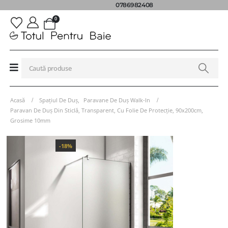
0786982408
0
Acasă
Spațiul De Duș
,
Paravane De Duș Walk-In
Paravan De Duș Din Sticlă, Transparent, Cu Folie De Protecție, 90x200cm,
Grosime 10mm
-18%