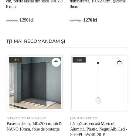
cm, perete lateral din sticlă NANO
transparentă, 100x200cm, grosime
1
8 mm
8mm
t
1290
lei
1276
lei
1565
lei
1547
lei
1
ÎȚI MAI RECOMANDĂM ȘI
-18%
-13%
PARAVANE DE DUȘ WALK-IN
LĂMPI SUSPENDATE
L
Paravan de duș 140x200cm, sticlă
Lămpă suspendată Maytoni,
C
NANO 10mm, folie de protecție
Aluminiu|Plastic, Negru|Alb, Led -
E
P039PL-5W4K-20-B