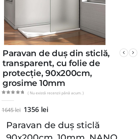
Paravan de duș din sticlă,
transparent, cu folie de
protecție, 90x200cm,
grosime 10mm
( Nu există recenzii până acum. )
0
din 5
1356
lei
1645
lei
Paravan de duș sticlă
90x200cm, 10mm, NANO