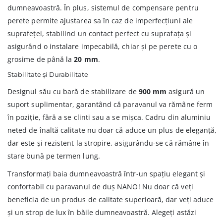
dumneavoastră. În plus, sistemul de compensare pentru
perete permite ajustarea sa în caz de imperfecțiuni ale
suprafeței, stabilind un contact perfect cu suprafața și
asigurând o instalare impecabilă, chiar și pe perete cu o
grosime de până la
20 mm
.
Stabilitate și Durabilitate
Designul său cu bară de stabilizare de
900 mm
asigură un
suport suplimentar, garantând că paravanul va rămâne ferm
în poziție, fără a se clinti sau a se mișca. Cadru din aluminiu
neted de înaltă calitate nu doar că aduce un plus de eleganță,
dar este și rezistent la stropire, asigurându-se că rămâne în
stare bună pe termen lung.
Transformați baia dumneavoastră într-un spațiu elegant și
confortabil cu paravanul de duș NANO! Nu doar că veți
beneficia de un produs de calitate superioară, dar veți aduce
și un strop de lux în băile dumneavoastră. Alegeți astăzi