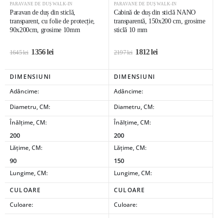
PARAVANE DE DUȘ WALK-IN
PARAVANE DE DUȘ WALK-IN
Paravan de duș din sticlă,
Cabină de duș din sticlă NANO
transparent, cu folie de protecție,
transparentă, 150x200 cm, grosime
90x200cm, grosime 10mm
sticlă 10 mm
1356
lei
1812
lei
1645
lei
2197
lei
DIMENSIUNI
DIMENSIUNI
Adâncime:
Adâncime:
Diametru, CM:
Diametru, CM:
Înălțime, CM:
Înălțime, CM:
200
200
Lățime, CM:
Lățime, CM:
90
150
Lungime, CM:
Lungime, CM:
CULOARE
CULOARE
Culoare:
Culoare: