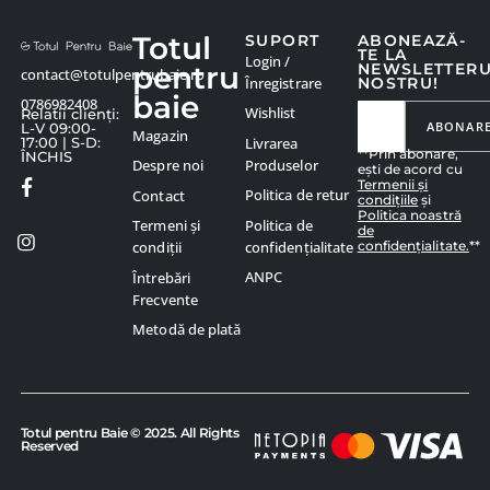
Totul
SUPORT
ABONEAZĂ-
TE LA
Login /
pentru
NEWSLETTER
contact@totulpentrubaie.ro
Înregistrare
NOSTRU!
baie
0786982408
Wishlist
Relatii clienți:
ABONAR
L-V 09:00-
Magazin
Livrarea
17:00 | S-D:
**Prin abonare,
ÎNCHIS
Produselor
Despre noi
ești de acord cu
Termenii și
Politica de retur
Contact
condițiile
și
Politica noastră
Politica de
Termeni și
de
confidențialitate.
**
confidențialitate
condiții
ANPC
Întrebări
Frecvente
Metodă de plată
Totul pentru Baie © 2025. All Rights
Reserved