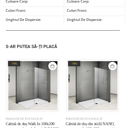
Culoare Corp:
Culoare Corp:
Culori Front:
Culori Front:
Unghiul De Dispersie:
Unghiul De Dispersie:
S-AR PUTEA SĂ-ȚI PLACĂ
-18%
-18%
PARAVANE DE DUȘ WALK-IN
PARAVANE DE DUȘ WALK-IN
P
Cabină de duș Walk In 100x200
Cabină de duș din sticlă NANO,
C