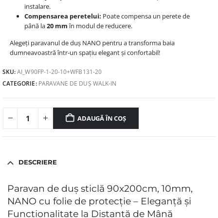
instalare.
Compensarea peretelui:
Poate compensa un perete de
până la
20 mm
în modul de reducere.
Alegeți paravanul de duș NANO pentru a transforma baia
dumneavoastră într-un spațiu elegant și confortabil!
SKU:
AI_W90FP-1-20-10+WFB131-20
CATEGORIE:
PARAVANE DE DUȘ WALK-IN
ADAUGĂ ÎN COȘ
DESCRIERE
Paravan de duș sticlă 90x200cm, 10mm,
NANO cu folie de protecție – Eleganță și
Funcționalitate la Distanță de Mână