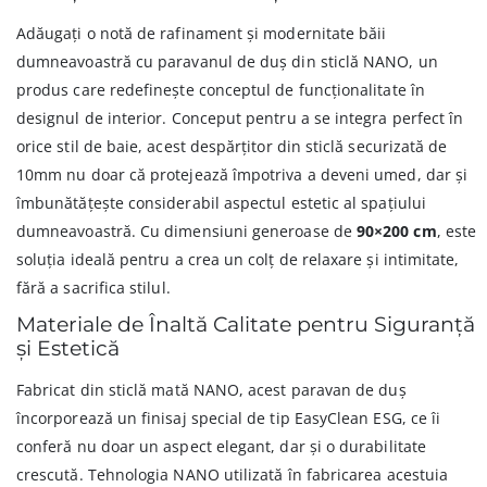
Adăugați o notă de rafinament și modernitate băii
dumneavoastră cu paravanul de duș din sticlă NANO, un
produs care redefinește conceptul de funcționalitate în
designul de interior. Conceput pentru a se integra perfect în
orice stil de baie, acest despărțitor din sticlă securizată de
10mm nu doar că protejează împotriva a deveni umed, dar și
îmbunătățește considerabil aspectul estetic al spațiului
dumneavoastră. Cu dimensiuni generoase de
90×200 cm
, este
soluția ideală pentru a crea un colț de relaxare și intimitate,
fără a sacrifica stilul.
Materiale de Înaltă Calitate pentru Siguranță
și Estetică
Fabricat din sticlă mată NANO, acest paravan de duș
încorporează un finisaj special de tip EasyClean ESG, ce îi
conferă nu doar un aspect elegant, dar și o durabilitate
crescută. Tehnologia NANO utilizată în fabricarea acestuia