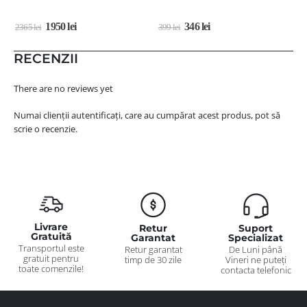
1950
lei
346
lei
2365
lei
399
lei
2
RECENZII
There are no reviews yet
Numai clienții autentificați, care au cumpărat acest produs, pot să
scrie o recenzie.
Livrare
Retur
Suport
Gratuită
Garantat
Specializat
Transportul este
Retur garantat
De Luni până
gratuit pentru
timp de 30 zile
Vineri ne puteți
toate comenzile!
contacta telefonic