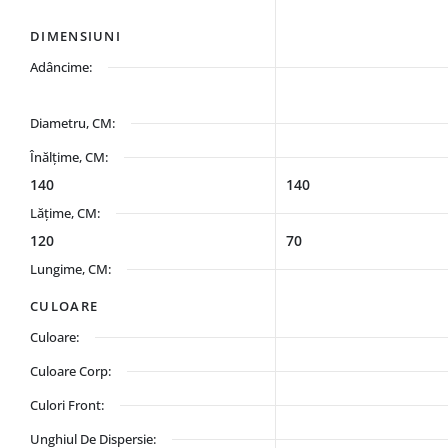
DIMENSIUNI
Adâncime:
Diametru, CM:
Înălțime, CM:
140
140
Lățime, CM:
120
70
Lungime, CM:
CULOARE
Culoare:
Culoare Corp:
Culori Front:
Unghiul De Dispersie: