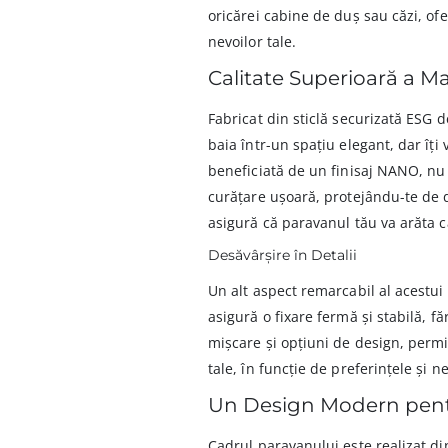
oricărei cabine de duș sau căzi, of
nevoilor tale.
Calitate Superioară a Ma
Fabricat din sticlă securizată ESG
baia într-un spațiu elegant, dar îți 
beneficiată de un finisaj NANO, nu
curățare ușoară, protejându-te de d
asigură că paravanul tău va arăta c
Desăvârșire în Detalii
Un alt aspect remarcabil al acestui
asigură o fixare fermă și stabilă, fă
mișcare și opțiuni de design, permi
tale, în funcție de preferințele și ne
Un Design Modern pent
Cadrul paravanului este realizat di