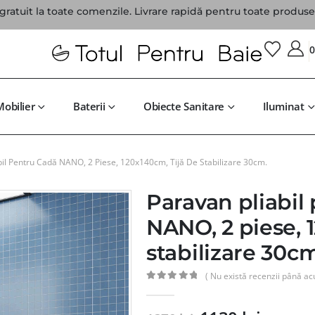
gratuit la toate comenzile. Livrare rapidă pentru toate produsel
Mobilier
Baterii
Obiecte Sanitare
Iluminat
bil Pentru Cadă NANO, 2 Piese, 120x140cm, Tijă De Stabilizare 30cm.
Paravan pliabil
NANO, 2 piese, 
stabilizare 30cm
( Nu există recenzii până ac
0
din 5