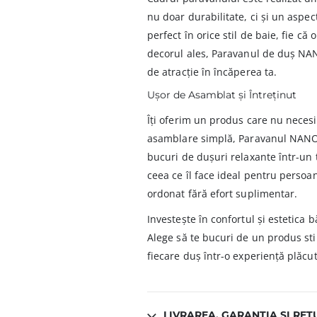
nu doar durabilitate, ci și un aspec
perfect în orice stil de baie, fie c
decorul ales, Paravanul de duș NA
de atracție în încăperea ta.
Ușor de Asamblat și Întreținut
Îți oferim un produs care nu necesi
asamblare simplă, Paravanul NANO po
bucuri de dușuri relaxante într-un
ceea ce îl face ideal pentru persoa
ordonat fără efort suplimentar.
Investește în confortul și estetica
Alege să te bucuri de un produs stila
fiecare duș într-o experiență plăcu
LIVRAREA, GARANȚIA ȘI RET