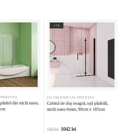
-17%
 PEREȚI DUȘ
UȘI, PARAVANE SAU PEREȚI DUȘ
liabil din sticlă nano,
Cabină de duș neagră, ușă pliabilă,
 cm
sticlă nano 6mm, 90cm x 185cm
1042
lei
1263
lei