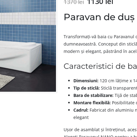
1130
lei
1370
lei
Paravan de duș
Transformați-vă baia cu Paravanul 
dumneavoastră. Conceput din sticl
modern și elegant, păstrând în acel
Caracteristici de ba
Dimensiuni:
120 cm lățime x 14
Tip de sticlă:
Sticlă transparen
Bara de stabilizare:
Tijă de stab
Montare flexibilă:
Posibilitate
Cadrul:
Fabricat din aluminiu ne
elegant
Ușor de asamblat și întreținut, aces
Alegeți Paravanul NANO pentru a buc