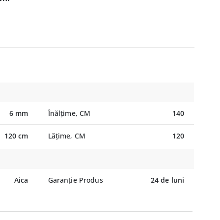
6 mm
Înălțime, CM
140
120 cm
Lățime, CM
120
Aica
Garanție Produs
24 de luni