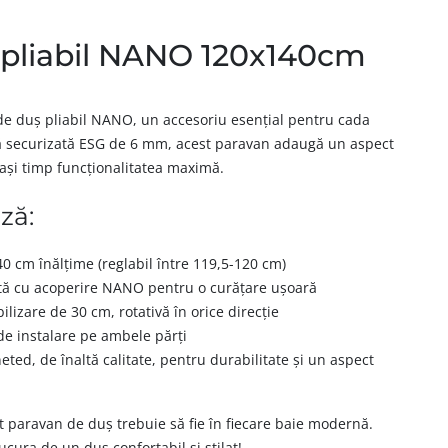
 pliabil NANO 120x140cm
de duș pliabil NANO, un accesoriu esențial pentru cada
ă securizată ESG de 6 mm, acest paravan adaugă un aspect
ași timp funcționalitatea maximă.
ză:
0 cm înălțime (reglabil între 119,5-120 cm)
tă cu acoperire NANO pentru o curățare ușoară
ilizare de 30 cm, rotativă în orice direcție
 de instalare pe ambele părți
ted, de înaltă calitate, pentru durabilitate și un aspect
t paravan de duș trebuie să fie în fiecare baie modernă.
ura de un duș confortabil și stilat!