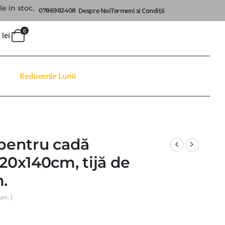
e in stoc.
Despre Noi
Termeni si Condiții
0786982408
0
0
lei
Reducerile Lunii
 pentru cadă
120x140cm, tijă de
.
um. )