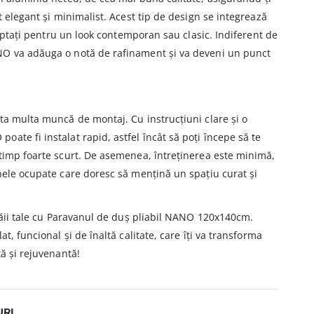
t elegant și minimalist. Acest tip de design se integrează
ă optați pentru un look contemporan sau clasic. Indiferent de
NO va adăuga o notă de rafinament și va deveni un punct
ta multa muncă de montaj. Cu instrucțiuni clare și o
ate fi instalat rapid, astfel încât să poți începe să te
 timp foarte scurt. De asemenea, întreținerea este minimă,
nele ocupate care doresc să mențină un spațiu curat și
 băii tale cu Paravanul de duș pliabil NANO 120x140cm.
t, funcional și de înaltă calitate, care îți va transforma
tă și rejuvenantă!
URI