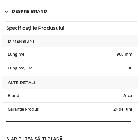
DESPRE BRAND
Specificațiile Produsului
DIMENSIUNI
Lungime
900 mm
Lungime, CM
90
ALTE DETALII
Brand
Aica
Garanție Produs
24 de luni
S-AR PUTEA SĂ-ȚI PLACĂ