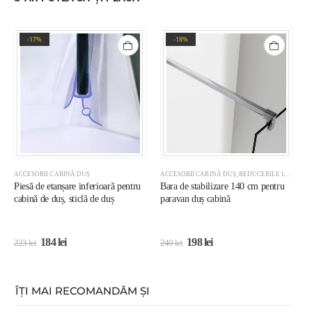
-17%
-18%
ACCESORII CABINĂ DUȘ
ACCESORII CABINĂ DUȘ
,
REDUCERILE LUNII
A
Piesă de etanșare inferioară pentru
Bara de stabilizare 140 cm pentru
B
cabină de duș, sticlă de duș
paravan duș cabină
p
184
lei
198
lei
223
lei
240
lei
2
ÎȚI MAI RECOMANDĂM ȘI