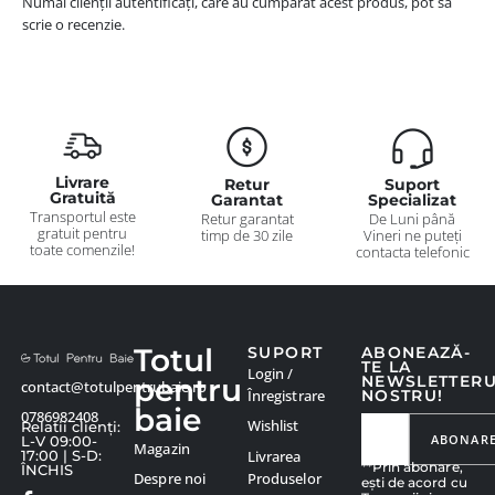
Numai clienții autentificați, care au cumpărat acest produs, pot să
scrie o recenzie.
Livrare
Retur
Suport
Gratuită
Garantat
Specializat
Transportul este
Retur garantat
De Luni până
gratuit pentru
timp de 30 zile
Vineri ne puteți
toate comenzile!
contacta telefonic
Totul
SUPORT
ABONEAZĂ-
TE LA
Login /
pentru
NEWSLETTER
contact@totulpentrubaie.ro
Înregistrare
NOSTRU!
baie
0786982408
Wishlist
Relatii clienți:
ABONAR
L-V 09:00-
Magazin
Livrarea
17:00 | S-D:
**Prin abonare,
ÎNCHIS
Produselor
Despre noi
ești de acord cu