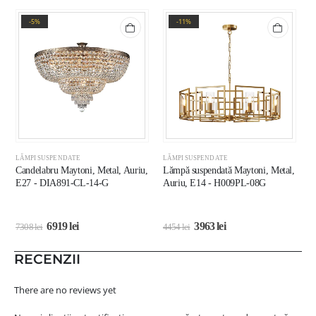
-5%
-11%
LĂMPI SUSPENDATE
LĂMPI SUSPENDATE
L
Candelabru Maytoni, Metal, Auriu,
Lămpă suspendată Maytoni, Metal,
L
E27 - DIA891-CL-14-G
Auriu, E14 - H009PL-08G
A
6919
lei
3963
lei
7308
lei
4454
lei
1
RECENZII
There are no reviews yet