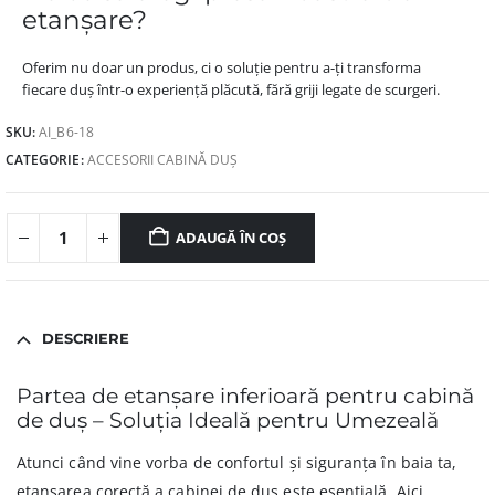
etanșare?
Oferim nu doar un produs, ci o soluție pentru a-ți transforma
fiecare duș într-o experiență plăcută, fără griji legate de scurgeri.
SKU:
AI_B6-18
CATEGORIE:
ACCESORII CABINĂ DUȘ
ADAUGĂ ÎN COȘ
DESCRIERE
Partea de etanșare inferioară pentru cabină
de duș – Soluția Ideală pentru Umezeală
Atunci când vine vorba de confortul și siguranța în baia ta,
etanșarea corectă a cabinei de duș este esențială. Aici