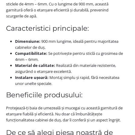
sticlele de 4mm – 6mm. Cu o lungime de 900 mm, această
garnitură oferă o etanșare eficientă și durabilă, prevenind
scurgerile de apă.
Caracteristici principale:
Dimensiune:
900 mm lungime, ideală pentru majoritatea
cabinelor de duș.
Compatibilitate:
Se potrivește pentru sticlă cu grosimea de
4mm – 6mm.
Material de calitate:
Realizată din materiale rezistente,
asigurând o etanșare excelentă.
Instalare ușoară:
Montaj simplu și rapid, fără necesitatea
unor unelte speciale.
Beneficiile produsului:
Protejează-ți baia de umezeală și mucegai cu această garnitură de
etanșare fiabilă și eficientă. Nu doar că îmbunătățește
funcționalitatea cabinei de duș, dar îi conferă și un aspect îngrijit.
De ce să alegi piesa noastră de