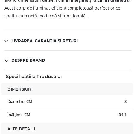
având dimensiuni de
34.1 cm în înălțime
și
3 cm în diametru
.
Acest corp de iluminat eficient completează perfect orice
spațiu cu o notă modernă și funcțională.
LIVRAREA, GARANȚIA ȘI RETURI
DESPRE BRAND
Specificațiile Produsului
DIMENSIUNI
Diametru, CM
3
Înălțime, CM
34.1
ALTE DETALII