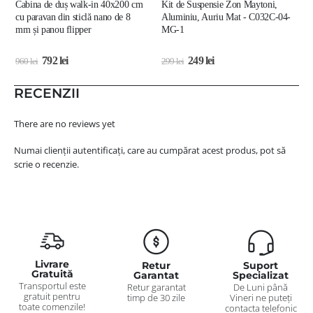
Cabina de duș walk-in 40x200 cm
Kit de Suspensie Zon Maytoni,
L
cu paravan din sticlă nano de 8
Aluminiu, Auriu Mat - C032C-04-
A
mm și panou flipper
MG-1
792
lei
249
lei
960
lei
299
lei
5
RECENZII
There are no reviews yet
Numai clienții autentificați, care au cumpărat acest produs, pot să
scrie o recenzie.
Livrare
Retur
Suport
Gratuită
Garantat
Specializat
Transportul este
Retur garantat
De Luni până
gratuit pentru
timp de 30 zile
Vineri ne puteți
toate comenzile!
contacta telefonic