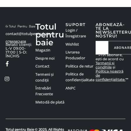
Totul
SUPORT
ABONEAZĂ-
TE LA
Login /
pentru
NEWSLETTER
contact@totulpentrubaie.ro
Înregistrare
NOSTRU!
baie
0786982408
Wishlist
Relatii clienți:
ABONAR
L-V 09:00-
Magazin
Livrarea
17:00 | S-D:
**Prin abonare,
ÎNCHIS
Produselor
Despre noi
ești de acord cu
Termenii și
Politica de retur
Contact
condițiile
și
Politica noastră
Politica de
Termeni și
de
confidențialitate.
**
confidențialitate
condiții
ANPC
Întrebări
Frecvente
Metodă de plată
Totul pentru Baie © 2025. All Rights