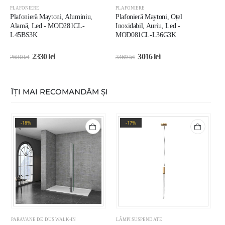
PLAFONIERE
PLAFONIERE
P
Plafonieră Maytoni, Aluminiu,
Plafonieră Maytoni, Oțel
P
Alamă, Led - MOD281CL-
Inoxidabil, Auriu, Led -
L
L45BS3K
MOD081CL-L36G3K
2330
lei
3016
lei
2680
lei
3469
lei
2
ÎȚI MAI RECOMANDĂM ȘI
-18%
-17%
PARAVANE DE DUȘ WALK-IN
LĂMPI SUSPENDATE
L