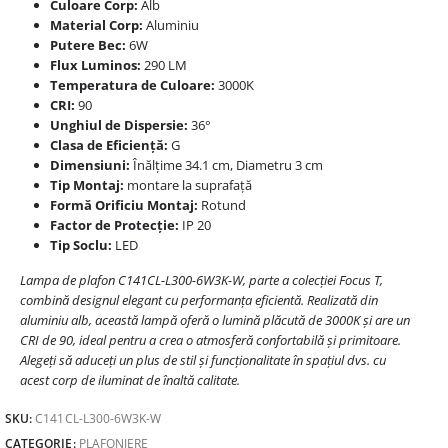
Culoare Corp:
Alb
Material Corp:
Aluminiu
Putere Bec:
6W
Flux Luminos:
290 LM
Temperatura de Culoare:
3000K
CRI:
90
Unghiul de Dispersie:
36°
Clasa de Eficiență:
G
Dimensiuni:
Înălțime 34.1 cm, Diametru 3 cm
Tip Montaj:
montare la suprafață
Formă Orificiu Montaj:
Rotund
Factor de Protecție:
IP 20
Tip Soclu:
LED
Lampa de plafon C141CL-L300-6W3K-W, parte a colecției Focus T,
combină designul elegant cu performanța eficientă. Realizată din
aluminiu alb, această lampă oferă o lumină plăcută de 3000K și are un
CRI de 90, ideal pentru a crea o atmosferă confortabilă și primitoare.
Alegeți să aduceți un plus de stil și funcționalitate în spațiul dvs. cu
acest corp de iluminat de înaltă calitate.
SKU:
C141CL-L300-6W3K-W
CATEGORIE:
PLAFONIERE