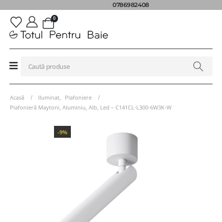
0786982408
0
Acasă
Iluminat
,
Plafoniere
Plafonieră Maytoni, Aluminiu, Alb, Led – C141CL-L300-6W3K-W
-9%