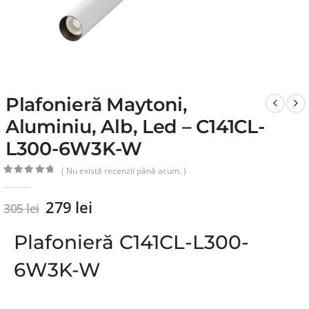
Plafonieră Maytoni,
Aluminiu, Alb, Led – C141CL-
L300-6W3K-W
( Nu există recenzii până acum. )
0
din 5
279
lei
305
lei
Plafonieră C141CL-L300-
6W3K-W