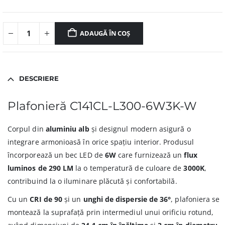
ADAUGĂ ÎN COȘ
DESCRIERE
Plafonieră C141CL-L300-6W3K-W
Corpul din
aluminiu alb
și designul modern asigură o
integrare armonioasă în orice spațiu interior. Produsul
încorporează un bec LED de
6W
care furnizează un
flux
luminos de 290 LM
la o temperatură de culoare de
3000K
,
contribuind la o iluminare plăcută și confortabilă.
Cu un
CRI de 90
și un
unghi de dispersie de 36°
, plafoniera se
montează la suprafață prin intermediul unui orificiu rotund,