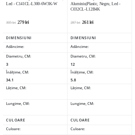
Led - C141CL-L300-6W3K-W
Aluminiu|Plastic, Negru, Led -
C032CL-L12B4K
279
lei
261
lei
305
lei
287
lei
DIMENSIUNI
DIMENSIUNI
Adâncime:
Adâncime:
Diametru, CM:
Diametru, CM:
3
12
Înălțime, CM:
Înălțime, CM:
34.1
5.8
Lățime, CM:
Lățime, CM:
Lungime, CM:
Lungime, CM:
CULOARE
CULOARE
Culoare:
Culoare: