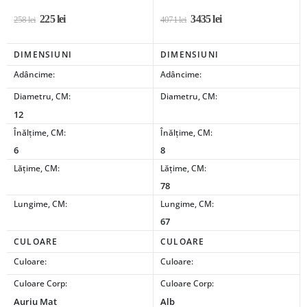
225
lei
3435
lei
258
lei
4071
lei
DIMENSIUNI
DIMENSIUNI
Adâncime:
Adâncime:
Diametru, CM:
Diametru, CM:
12
Înălțime, CM:
Înălțime, CM:
6
8
Lățime, CM:
Lățime, CM:
78
Lungime, CM:
Lungime, CM:
67
CULOARE
CULOARE
Culoare:
Culoare:
Culoare Corp:
Culoare Corp:
Auriu Mat
Alb