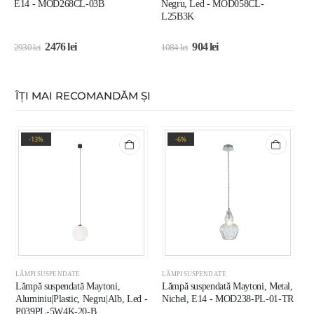
E14 - MOD268CL-03B
Negru, Led - MOD058CL-
A
L25B3K
2476
lei
904
lei
2930
lei
1084
lei
4
ÎȚI MAI RECOMANDĂM ȘI
-13%
-6%
LĂMPI SUSPENDATE
LĂMPI SUSPENDATE
L
Lămpă suspendată Maytoni,
Lămpă suspendată Maytoni, Metal,
L
Aluminiu|Plastic, Negru|Alb, Led -
Nichel, E14 - MOD238-PL-01-TR
B
P039PL-5W4K-20-B