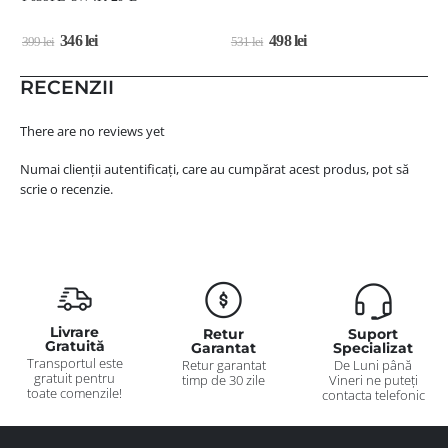
346
lei
498
lei
399
lei
531
lei
9
RECENZII
There are no reviews yet
Numai clienții autentificați, care au cumpărat acest produs, pot să
scrie o recenzie.
Livrare
Retur
Suport
Gratuită
Garantat
Specializat
Transportul este
Retur garantat
De Luni până
gratuit pentru
timp de 30 zile
Vineri ne puteți
toate comenzile!
contacta telefonic