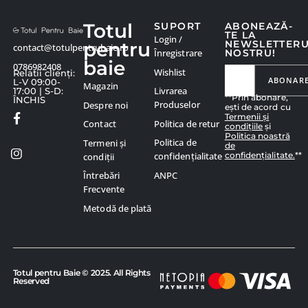
Totul
SUPORT
ABONEAZĂ-
TE LA
Login /
pentru
NEWSLETTER
contact@totulpentrubaie.ro
Înregistrare
NOSTRU!
baie
0786982408
Wishlist
Relatii clienți:
ABONAR
L-V 09:00-
Magazin
Livrarea
17:00 | S-D:
**Prin abonare,
ÎNCHIS
Produselor
Despre noi
ești de acord cu
Termenii și
Politica de retur
Contact
condițiile
și
Politica noastră
Politica de
Termeni și
de
confidențialitate.
**
confidențialitate
condiții
ANPC
Întrebări
Frecvente
Metodă de plată
Totul pentru Baie © 2025. All Rights
Reserved