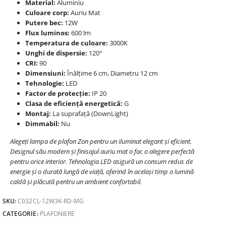
Material:
Aluminiu
Culoare corp:
Auriu Mat
Putere bec:
12W
Flux luminos:
600 lm
Temperatura de culoare:
3000K
Unghi de dispersie:
120°
CRI:
90
Dimensiuni:
Înălțime 6 cm, Diametru 12 cm
Tehnologie:
LED
Factor de protecție:
IP 20
Clasa de eficiență energetică:
G
Montaj:
La suprafață (DownLight)
Dimmabil:
Nu
Alegeți lampa de plafon Zon pentru un iluminat elegant și eficient.
Designul său modern și finisajul auriu mat o fac o alegere perfectă
pentru orice interior. Tehnologia LED asigură un consum redus de
energie și o durată lungă de viață, oferind în același timp o lumină
caldă și plăcută pentru un ambient confortabil.
SKU:
C032CL-12W3K-RD-MG
CATEGORIE:
PLAFONIERE