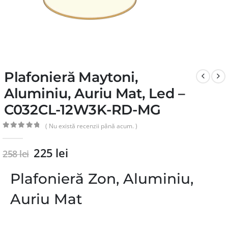
Plafonieră Maytoni,
Aluminiu, Auriu Mat, Led –
C032CL-12W3K-RD-MG
( Nu există recenzii până acum. )
0
din 5
225
lei
258
lei
Plafonieră Zon, Aluminiu,
Auriu Mat