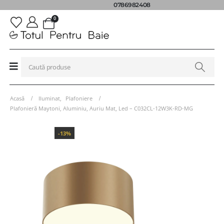
0786982408
0
Acasă
Iluminat
,
Plafoniere
Plafonieră Maytoni, Aluminiu, Auriu Mat, Led – C032CL-12W3K-RD-MG
-13%