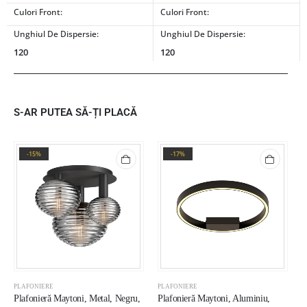
Culori Front:
Culori Front:
Unghiul De Dispersie:
Unghiul De Dispersie:
120
120
S-AR PUTEA SĂ-ȚI PLACĂ
-15%
-17%
PLAFONIERE
PLAFONIERE
P
Plafonieră Maytoni, Metal, Negru,
Plafonieră Maytoni, Aluminiu,
P