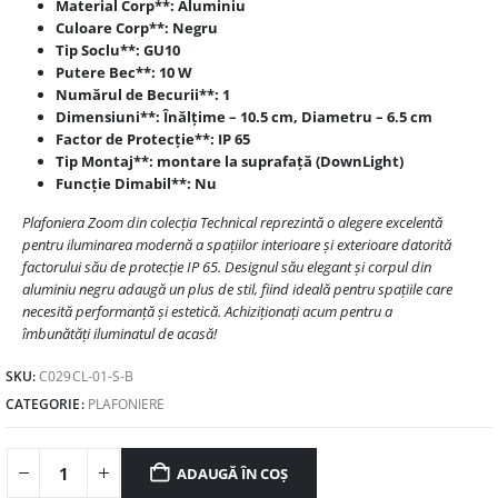
Material Corp**: Aluminiu
Culoare Corp**: Negru
Tip Soclu**: GU10
Putere Bec**: 10 W
Numărul de Becurii**: 1
Dimensiuni**: Înălțime – 10.5 cm, Diametru – 6.5 cm
Factor de Protecție**: IP 65
Tip Montaj**: montare la suprafață (DownLight)
Funcție Dimabil**: Nu
Plafoniera Zoom din colecția Technical reprezintă o alegere excelentă
pentru iluminarea modernă a spațiilor interioare și exterioare datorită
factorului său de protecție IP 65. Designul său elegant și corpul din
aluminiu negru adaugă un plus de stil, fiind ideală pentru spațiile care
necesită performanță și estetică. Achiziționați acum pentru a
îmbunătăți iluminatul de acasă!
SKU:
C029CL-01-S-B
CATEGORIE:
PLAFONIERE
ADAUGĂ ÎN COȘ