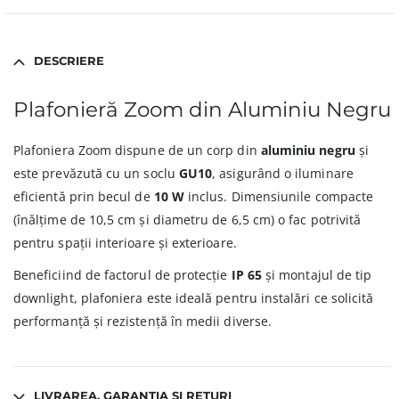
DESCRIERE
Plafonieră Zoom din Aluminiu Negru
Plafoniera Zoom dispune de un corp din
aluminiu negru
și
este prevăzută cu un soclu
GU10
, asigurând o iluminare
eficientă prin becul de
10 W
inclus. Dimensiunile compacte
(înălțime de 10,5 cm și diametru de 6,5 cm) o fac potrivită
pentru spații interioare și exterioare.
Beneficiind de factorul de protecție
IP 65
și montajul de tip
downlight, plafoniera este ideală pentru instalări ce solicită
performanță și rezistență în medii diverse.
LIVRAREA, GARANȚIA ȘI RETURI