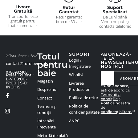
Livrare
Retur
Suport
Gratuită
Garantat
Specializat
Transportul este
Retur garantat
De Luni până
gratuit pentru
timp de 30 zile
Vineri ne puteți
toate comenzile!
contacta telefonic
Totul
SUPORT
ABONEAZĂ-
TE LA
Login /
pentru
NEWSLETTER
contact@totulpentrubaie.ro
Înregistrare
NOSTRU!
baie
0786982408
Wishlist
Relatii clienți:
ABONAR
L-V 09:00-
Magazin
Livrarea
17:00 | S-D:
**Prin abonare,
ÎNCHIS
Produselor
Despre noi
ești de acord cu
Termenii și
Politica de retur
Contact
condițiile
și
Politica noastră
Politica de
Termeni și
de
confidențialitate.
**
confidențialitate
condiții
ANPC
Întrebări
Frecvente
Metodă de plată