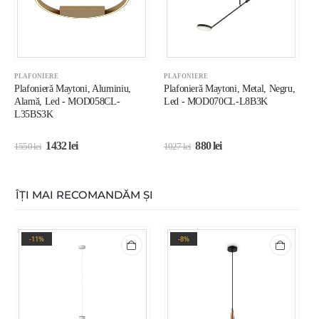
PLAFONIERE
PLAFONIERE
P
Plafonieră Maytoni, Aluminiu,
Plafonieră Maytoni, Metal, Negru,
P
Alamă, Led - MOD058CL-
Led - MOD070CL-L8B3K
I
L35BS3K
M
1432
lei
880
lei
1550
lei
1027
lei
5
ÎȚI MAI RECOMANDĂM ȘI
-11%
-8%