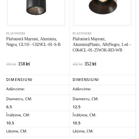
PLAFONIERE
PLAFONIERE
Plafonieră Maytoni, Aluminiu,
Plafonieră Maytoni,
Negru, GU10 - C029CL-01-S-B
Aluminiu|Plastic, Alb|Negru, Led -
C064CL-01-25W3K-RD-WB
158
lei
352
lei
181
lei
432
lei
DIMENSIUNI
DIMENSIUNI
Adâncime:
Adâncime:
Diametru, CM:
Diametru, CM:
6.5
12.5
Înălțime, CM:
Înălțime, CM:
10.5
10.5
Lățime, CM:
Lățime, CM: