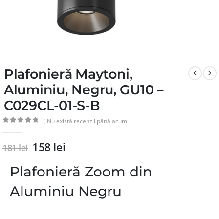
Plafonieră Maytoni,
Aluminiu, Negru, GU10 –
C029CL-01-S-B
( Nu există recenzii până acum. )
0
din 5
158
lei
181
lei
Plafonieră Zoom din
Aluminiu Negru