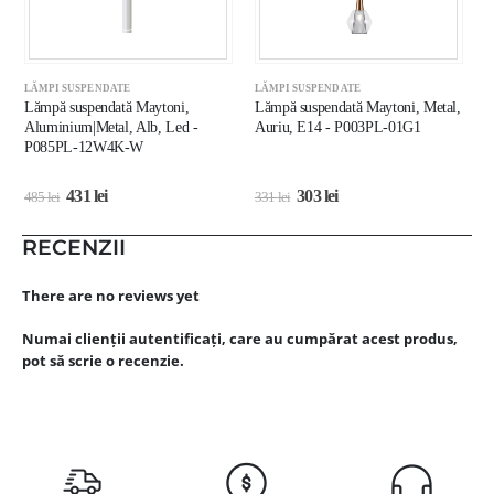
LĂMPI SUSPENDATE
LĂMPI SUSPENDATE
L
Lămpă suspendată Maytoni,
Lămpă suspendată Maytoni, Metal,
L
Aluminium|Metal, Alb, Led -
Auriu, E14 - P003PL-01G1
A
P085PL-12W4K-W
431
lei
303
lei
485
lei
331
lei
3
RECENZII
There are no reviews yet
Numai clienții autentificați, care au cumpărat acest produs,
pot să scrie o recenzie.