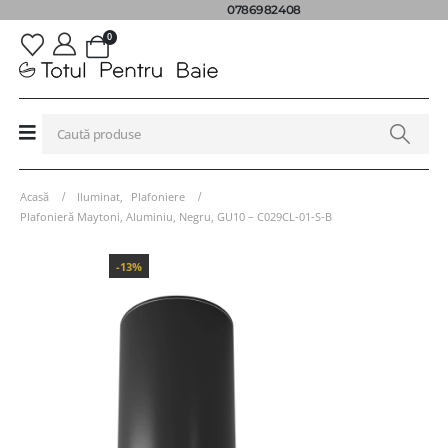
0786982408
0
Acasă
Iluminat
,
Plafoniere
Plafonieră Maytoni, Aluminiu, Negru, GU10 – C029CL-01-S-B
-13%