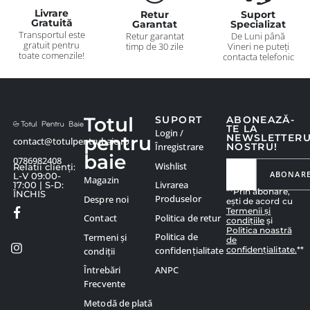
Livrare
Retur
Suport
Gratuită
Garantat
Specializat
Transportul este
Retur garantat
De Luni până
gratuit pentru
timp de 30 zile
Vineri ne puteți
toate comenzile!
contacta telefonic
Totul
SUPORT
ABONEAZĂ-
TE LA
Login /
pentru
NEWSLETTER
contact@totulpentrubaie.ro
Înregistrare
NOSTRU!
baie
0786982408
Wishlist
Relatii clienți:
ABONAR
L-V 09:00-
Magazin
Livrarea
17:00 | S-D:
**Prin abonare,
ÎNCHIS
Produselor
Despre noi
ești de acord cu
Termenii și
Politica de retur
Contact
condițiile
și
Politica noastră
Politica de
Termeni și
de
confidențialitate.
**
confidențialitate
condiții
ANPC
Întrebări
Frecvente
Metodă de plată