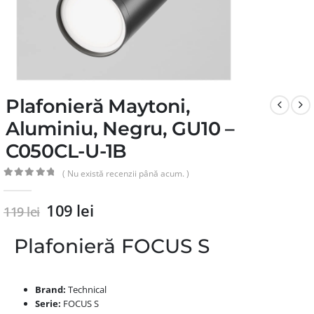
Plafonieră Maytoni,
Aluminiu, Negru, GU10 –
C050CL-U-1B
( Nu există recenzii până acum. )
0
din 5
109
lei
119
lei
Plafonieră FOCUS S
Brand:
Technical
Serie:
FOCUS S