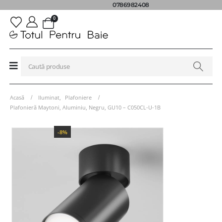
0786982408
0
Acasă
Iluminat
,
Plafoniere
Plafonieră Maytoni, Aluminiu, Negru, GU10 – C050CL-U-1B
-8%