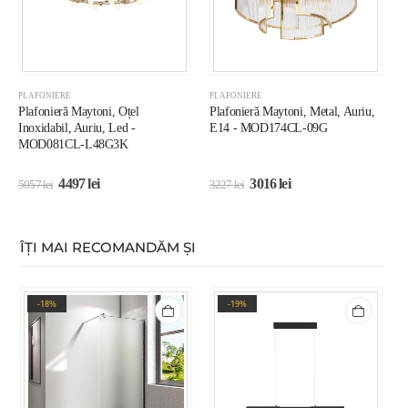
PLAFONIERE
PLAFONIERE
P
Plafonieră Maytoni, Oțel
Plafonieră Maytoni, Metal, Auriu,
P
Inoxidabil, Auriu, Led -
E14 - MOD174CL-09G
A
MOD081CL-L48G3K
L
4497
lei
3016
lei
5057
lei
3227
lei
2
ÎȚI MAI RECOMANDĂM ȘI
-18%
-19%