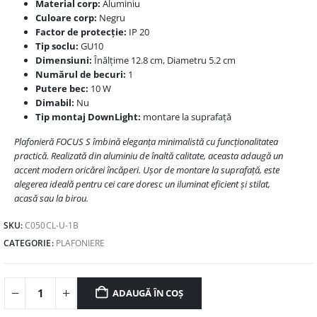
Material corp:
Aluminiu
Culoare corp:
Negru
Factor de protecție:
IP 20
Tip soclu:
GU10
Dimensiuni:
Înălțime 12.8 cm, Diametru 5.2 cm
Numărul de becuri:
1
Putere bec:
10 W
Dimabil:
Nu
Tip montaj DownLight:
montare la suprafață
Plafonieră FOCUS S îmbină eleganța minimalistă cu funcționalitatea
practică. Realizată din aluminiu de înaltă calitate, aceasta adaugă un
accent modern oricărei încăperi. Ușor de montare la suprafață, este
alegerea ideală pentru cei care doresc un iluminat eficient și stilat,
acasă sau la birou.
SKU:
C050CL-U-1B
CATEGORIE:
PLAFONIERE
ADAUGĂ ÎN COȘ