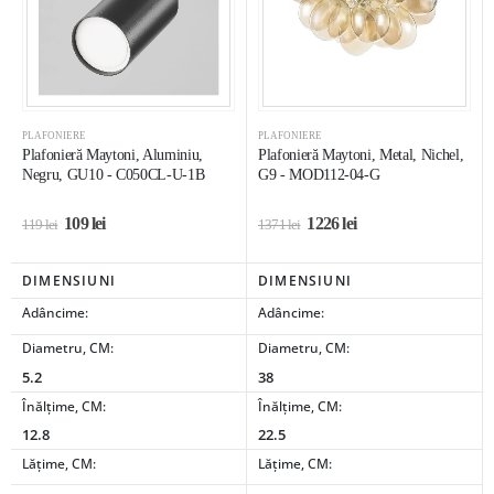
PLAFONIERE
PLAFONIERE
Plafonieră Maytoni, Aluminiu,
Plafonieră Maytoni, Metal, Nichel,
Negru, GU10 - C050CL-U-1B
G9 - MOD112-04-G
109
lei
1226
lei
119
lei
1371
lei
DIMENSIUNI
DIMENSIUNI
Adâncime:
Adâncime:
Diametru, CM:
Diametru, CM:
5.2
38
Înălțime, CM:
Înălțime, CM:
12.8
22.5
Lățime, CM:
Lățime, CM: