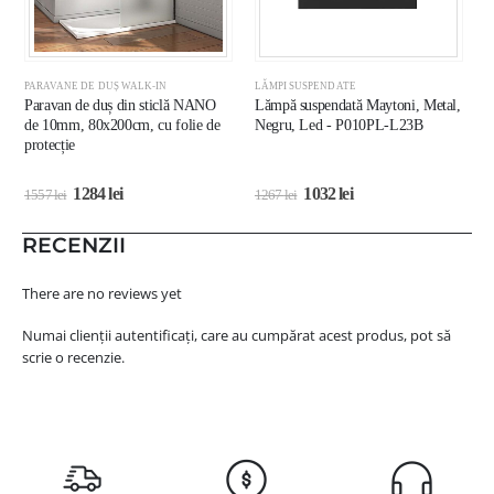
PARAVANE DE DUȘ WALK-IN
LĂMPI SUSPENDATE
L
Paravan de duș din sticlă NANO
Lămpă suspendată Maytoni, Metal,
L
de 10mm, 80x200cm, cu folie de
Negru, Led - P010PL-L23B
A
protecție
1284
lei
1032
lei
1557
lei
1267
lei
3
RECENZII
There are no reviews yet
Numai clienții autentificați, care au cumpărat acest produs, pot să
scrie o recenzie.