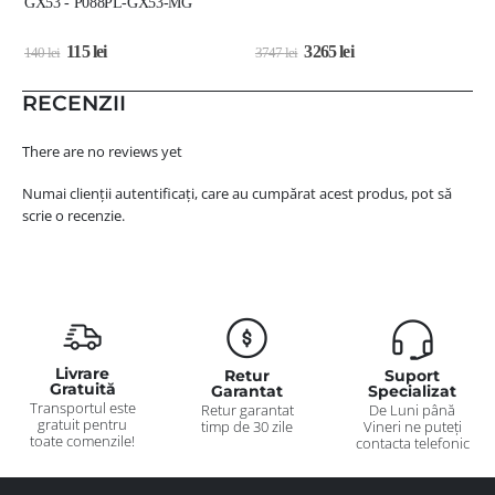
GX53 - P088PL-GX53-MG
115
lei
3265
lei
140
lei
3747
lei
3
RECENZII
There are no reviews yet
Numai clienții autentificați, care au cumpărat acest produs, pot să
scrie o recenzie.
Livrare
Retur
Suport
Gratuită
Garantat
Specializat
Transportul este
Retur garantat
De Luni până
gratuit pentru
timp de 30 zile
Vineri ne puteți
toate comenzile!
contacta telefonic