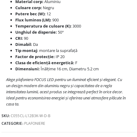
Material corp:
Aluminiu
Culoare corp:
Negru
Putere bec (W):
12
Flux luminos (LM):
900
Temperatura de culoare (K):
3000
Unghiul de dispersie:
50°
CRI:
90
Dimabil:
Da
Tip montaj:
montare la suprafață
Factor de protecție:
IP 20
Clasa de eficiență energetică:
F
Dimensiuni:
Înălțime 16 cm, Diametru 5.2 cm
Alege plafoniera FOCUS LED pentru un iluminat eficient și elegant. Cu
un design modern din aluminiu negru și capacitatea de a regla
intensitatea luminii, acest produs se integrează perfect în orice decor.
Ideal pentru economisirea energiei și oferirea unei atmosfere plăcute în
casa ta.
SKU:
C055CL-L12B3K-W-D-B
CATEGORIE:
PLAFONIERE