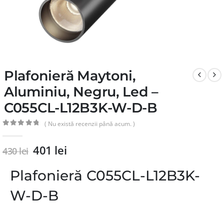
Plafonieră Maytoni,
Aluminiu, Negru, Led –
C055CL-L12B3K-W-D-B
( Nu există recenzii până acum. )
0
din 5
401
lei
430
lei
Plafonieră C055CL-L12B3K-
W-D-B