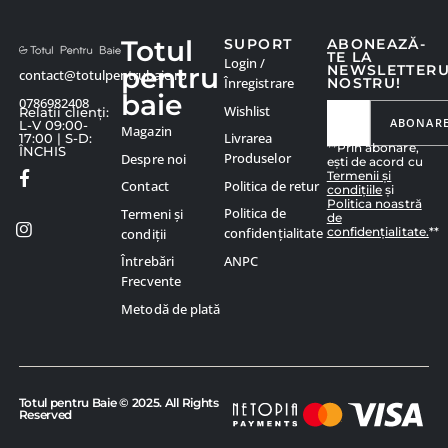
Totul
SUPORT
ABONEAZĂ-
TE LA
Login /
pentru
NEWSLETTER
contact@totulpentrubaie.ro
Înregistrare
NOSTRU!
baie
0786982408
Wishlist
Relatii clienți:
ABONAR
L-V 09:00-
Magazin
Livrarea
17:00 | S-D:
**Prin abonare,
ÎNCHIS
Produselor
Despre noi
ești de acord cu
Termenii și
Politica de retur
Contact
condițiile
și
Politica noastră
Politica de
Termeni și
de
confidențialitate.
**
confidențialitate
condiții
ANPC
Întrebări
Frecvente
Metodă de plată
Totul pentru Baie © 2025. All Rights
Reserved