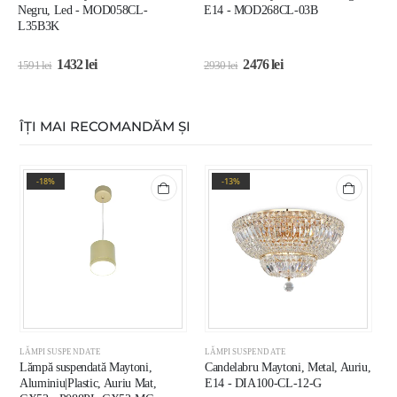
Negru, Led - MOD058CL-
E14 - MOD268CL-03B
E
L35B3K
1432
lei
2476
lei
1591
lei
2930
lei
1
ÎȚI MAI RECOMANDĂM ȘI
-18%
-13%
LĂMPI SUSPENDATE
LĂMPI SUSPENDATE
L
Lămpă suspendată Maytoni,
Candelabru Maytoni, Metal, Auriu,
L
Aluminiu|Plastic, Auriu Mat,
E14 - DIA100-CL-12-G
N