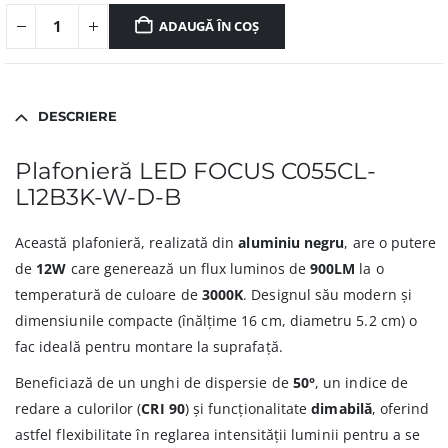
ADAUGĂ ÎN COȘ
DESCRIERE
Plafonieră LED FOCUS C055CL-
L12B3K-W-D-B
Această plafonieră, realizată din
aluminiu negru
, are o putere
de
12W
care generează un flux luminos de
900LM
la o
temperatură de culoare de
3000K
. Designul său modern și
dimensiunile compacte (înălțime 16 cm, diametru 5.2 cm) o
fac ideală pentru montare la suprafață.
Beneficiază de un unghi de dispersie de
50°
, un indice de
redare a culorilor (
CRI 90
) și funcționalitate
dimabilă
, oferind
astfel flexibilitate în reglarea intensității luminii pentru a se