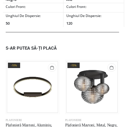
Culori Front:
Culori Front:
Unghiul De Dispersie:
Unghiul De Dispersie:
50
120
S-AR PUTEA SĂ-ȚI PLACĂ
-10%
-15%
PLAFONIERE
PLAFONIERE
P
Plafonieră Maytoni, Aluminiu,
Plafonieră Maytoni, Metal, Negru,
P