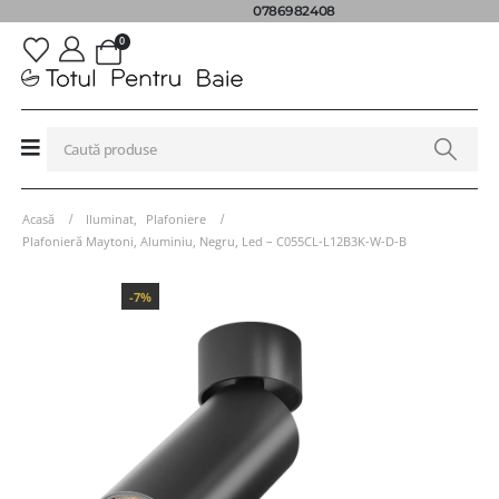
0786982408
0
Acasă
Iluminat
,
Plafoniere
Plafonieră Maytoni, Aluminiu, Negru, Led – C055CL-L12B3K-W-D-B
-7%