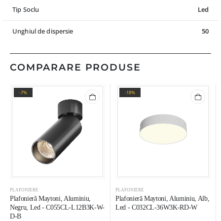
Tip Soclu
Led
Unghiul de dispersie
50
COMPARARE PRODUSE
-7%
-18%
PLAFONIERE
PLAFONIERE
Plafonieră Maytoni, Aluminiu,
Plafonieră Maytoni, Aluminiu, Alb,
Negru, Led - C055CL-L12B3K-W-
Led - C032CL-36W3K-RD-W
D-B