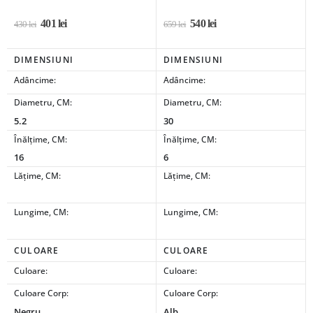
401
lei
540
lei
430
lei
659
lei
DIMENSIUNI
DIMENSIUNI
Adâncime:
Adâncime:
Diametru, CM:
Diametru, CM:
5.2
30
Înălțime, CM:
Înălțime, CM:
16
6
Lățime, CM:
Lățime, CM:
Lungime, CM:
Lungime, CM:
CULOARE
CULOARE
Culoare:
Culoare:
Culoare Corp:
Culoare Corp:
Negru
Alb