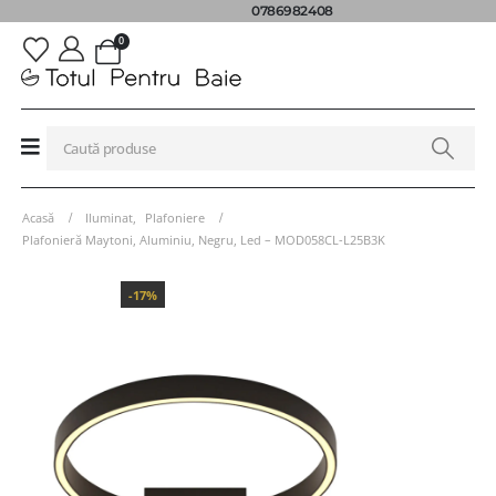
0786982408
0
Acasă
Iluminat
,
Plafoniere
Plafonieră Maytoni, Aluminiu, Negru, Led – MOD058CL-L25B3K
-17%