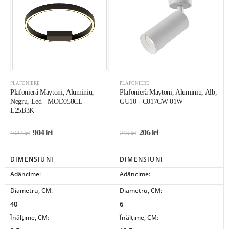
PLAFONIERE
PLAFONIERE
Plafonieră Maytoni, Aluminiu,
Plafonieră Maytoni, Aluminiu, Alb,
Negru, Led - MOD058CL-
GU10 - C017CW-01W
L25B3K
904
lei
206
lei
1084
lei
243
lei
DIMENSIUNI
DIMENSIUNI
Adâncime:
Adâncime:
Diametru, CM:
Diametru, CM:
40
6
Înălțime, CM:
Înălțime, CM: