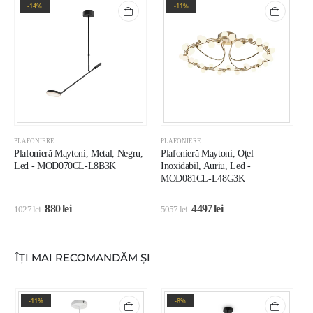
-14%
-11%
PLAFONIERE
PLAFONIERE
P
Plafonieră Maytoni, Metal, Negru,
Plafonieră Maytoni, Oțel
P
Led - MOD070CL-L8B3K
Inoxidabil, Auriu, Led -
E
MOD081CL-L48G3K
880
lei
4497
lei
1027
lei
5057
lei
2
ÎȚI MAI RECOMANDĂM ȘI
-11%
-8%