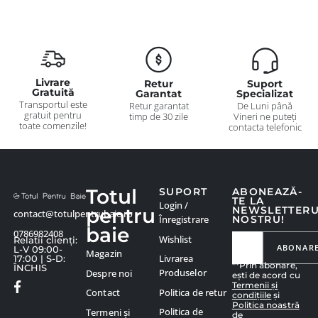
Livrare
Retur
Suport
Gratuită
Garantat
Specializat
Transportul este
Retur garantat
De Luni până
gratuit pentru
timp de 30 zile
Vineri ne puteți
toate comenzile!
contacta telefonic
Totul
SUPORT
ABONEAZĂ-
TE LA
Login /
pentru
NEWSLETTER
contact@totulpentrubaie.ro
Înregistrare
NOSTRU!
baie
0786982408
Wishlist
Relatii clienți:
ABONAR
L-V 09:00-
Magazin
Livrarea
17:00 | S-D:
**Prin abonare,
ÎNCHIS
Produselor
Despre noi
ești de acord cu
Termenii și
Politica de retur
Contact
condițiile
și
Politica noastră
Politica de
Termeni și
de