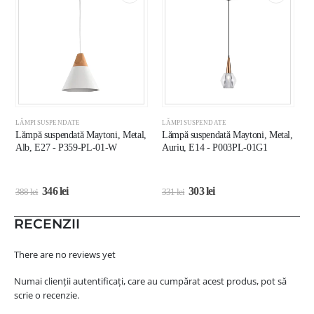
LĂMPI SUSPENDATE
LĂMPI SUSPENDATE
L
Lămpă suspendată Maytoni, Metal,
Lămpă suspendată Maytoni, Metal,
L
Alb, E27 - P359-PL-01-W
Auriu, E14 - P003PL-01G1
N
0
346
lei
303
lei
388
lei
331
lei
2
RECENZII
There are no reviews yet
Numai clienții autentificați, care au cumpărat acest produs, pot să
scrie o recenzie.