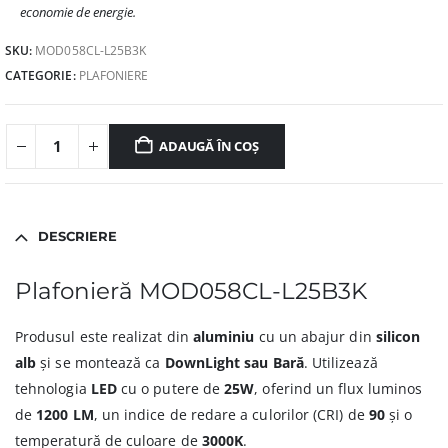
economie de energie.
SKU:
MOD058CL-L25B3K
CATEGORIE:
PLAFONIERE
ADAUGĂ ÎN COȘ
DESCRIERE
Plafonieră MOD058CL-L25B3K
Produsul este realizat din
aluminiu
cu un abajur din
silicon
alb
și se montează ca
DownLight sau Bară
. Utilizează
tehnologia
LED
cu o putere de
25W
, oferind un flux luminos
de
1200 LM
, un indice de redare a culorilor (CRI) de
90
și o
temperatură de culoare de
3000K
.