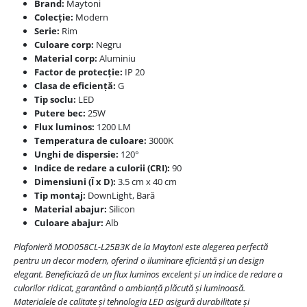
Brand:
Maytoni
Colecție:
Modern
Serie:
Rim
Culoare corp:
Negru
Material corp:
Aluminiu
Factor de protecție:
IP 20
Clasa de eficiență:
G
Tip soclu:
LED
Putere bec:
25W
Flux luminos:
1200 LM
Temperatura de culoare:
3000K
Unghi de dispersie:
120°
Indice de redare a culorii (CRI):
90
Dimensiuni (Î x D):
3.5 cm x 40 cm
Tip montaj:
DownLight, Bară
Material abajur:
Silicon
Culoare abajur:
Alb
Plafonieră MOD058CL-L25B3K de la Maytoni este alegerea perfectă
pentru un decor modern, oferind o iluminare eficientă și un design
elegant. Beneficiază de un flux luminos excelent și un indice de redare a
culorilor ridicat, garantând o ambianță plăcută și luminoasă.
Materialele de calitate și tehnologia LED asigură durabilitate și