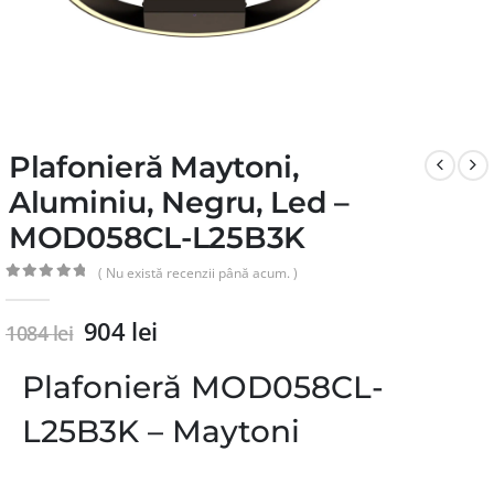
Plafonieră Maytoni,
Aluminiu, Negru, Led –
MOD058CL-L25B3K
( Nu există recenzii până acum. )
0
din 5
904
lei
1084
lei
Plafonieră MOD058CL-
L25B3K – Maytoni