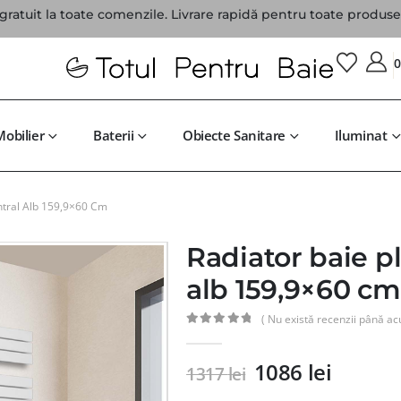
gratuit la toate comenzile. Livrare rapidă pentru toate produsel
Mobilier
Baterii
Obiecte Sanitare
Iluminat
ntral Alb 159,9×60 Cm
Radiator baie pl
alb 159,9×60 cm
( Nu există recenzii până ac
0
din 5
1086
lei
1317
lei