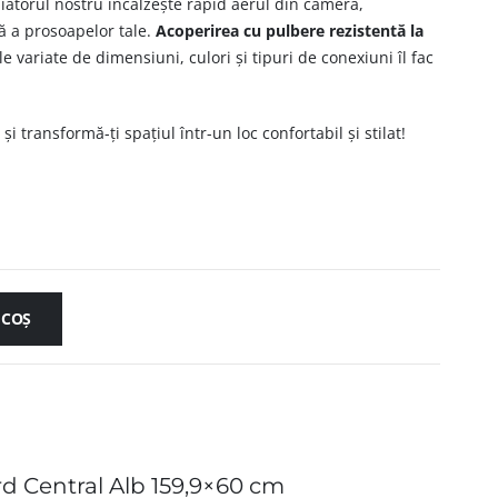
diatorul nostru încălzește rapid aerul din cameră,
ă a prosoapelor tale.
Acoperirea cu pulbere rezistentă la
le variate de dimensiuni, culori și tipuri de conexiuni îl fac
i transformă-ți spațiul într-un loc confortabil și stilat!
 COȘ
rd Central Alb 159,9×60 cm