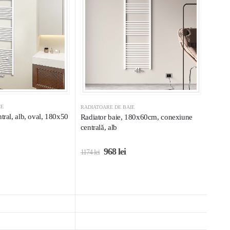
IE
RADIATOARE DE BAIE
tral, alb, oval, 180x50
Radiator baie, 180x60cm, conexiune
centrală, alb
968
lei
1174
lei