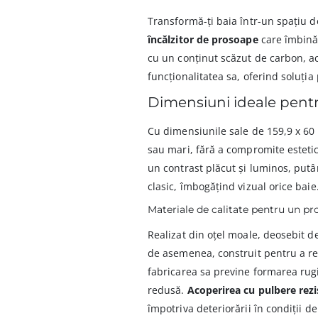
Transformă-ți baia într-un spațiu de
încălzitor de prosoape
care îmbină 
cu un conținut scăzut de carbon, a
funcționalitatea sa, oferind soluți
Dimensiuni ideale pentr
Cu dimensiunile sale de 159,9 x 60 
sau mari, fără a compromite esteti
un contrast plăcut și luminos, putâ
clasic, îmbogățind vizual orice baie
Materiale de calitate pentru un pr
Realizat din oțel moale, deosebit de
de asemenea, construit pentru a rez
fabricarea sa previne formarea rugin
redusă.
Acoperirea cu pulbere rezi
împotriva deteriorării în condiții de