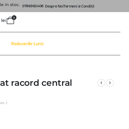
e in stoc.
Despre Noi
Termeni si Condiții
0786982408
0
0
lei
Reducerile Lunii
at racord central
um. )