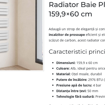
Radiator Baie P
159,9×60 cm
Adaugă un strop de eleganță și confo
incalzitor de prosoape
eficient și e
scăzut de carbon, acest radiator co
Caracteristici princ
Dimensiuni:
159,9 x 60 cm
Culoare:
Alb, ideal pentru oric
Material:
Oțel moale, durabil
Putere de încălzire:
2976 BTU 
Presiune apă de lucru:
4 bar
Distanța între țevi:
50 mm
Tehnologie fără sudură:
Previn