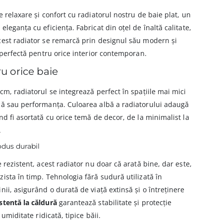
 relaxare și confort cu radiatorul nostru de baie plat, un
eleganța cu eficiența. Fabricat din oțel de înaltă calitate,
cest radiator se remarcă prin designul său modern și
a perfectă pentru orice interior contemporan.
u orice baie
cm, radiatorul se integrează perfect în spațiile mai mici
că sau performanța. Culoarea albă a radiatorului adaugă
nd fi asortată cu orice temă de decor, de la minimalist la
.
odus durabil
 rezistent, acest radiator nu doar că arată bine, dar este,
ista în timp. Tehnologia fără sudură utilizată în
ii, asigurând o durată de viață extinsă și o întreținere
stentă la căldură
garantează stabilitate și protecție
 umiditate ridicată, tipice băii.