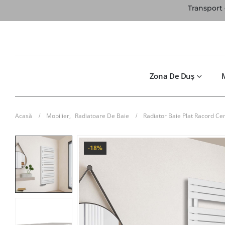
Transport 
Zona De Duș
Acasă
Mobilier
,
Radiatoare De Baie
Radiator Baie Plat Racord Ce
-18%