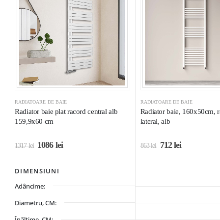
RADIATOARE DE BAIE
RADIATOARE DE BAIE
Radiator baie plat racord central alb
Radiator baie, 160x50cm, 
159,9x60 cm
lateral, alb
1086
lei
712
lei
1317
lei
863
lei
DIMENSIUNI
Adâncime:
Diametru, CM:
Înălțime, CM: