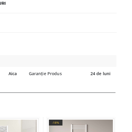
URI
Aica
Garanție Produs
24 de luni
-18%