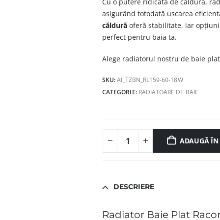
Cu o putere ridicată de căldură, ra
asigurând totodată uscarea eficient
căldură
oferă stabilitate, iar opțiuni
perfect pentru baia ta.
Alege radiatorul nostru de baie plat ș
SKU:
AI_TZBN_RL159-60-18W
CATEGORIE:
RADIATOARE DE BAIE
ADAUGĂ ÎN
DESCRIERE
Radiator Baie Plat Raco