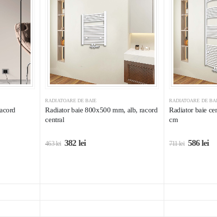
RADIATOARE DE BAIE
RADIATOARE DE BA
racord
Radiator baie 800x500 mm, alb, racord
Radiator baie cen
central
cm
382
lei
586
lei
463
lei
711
lei