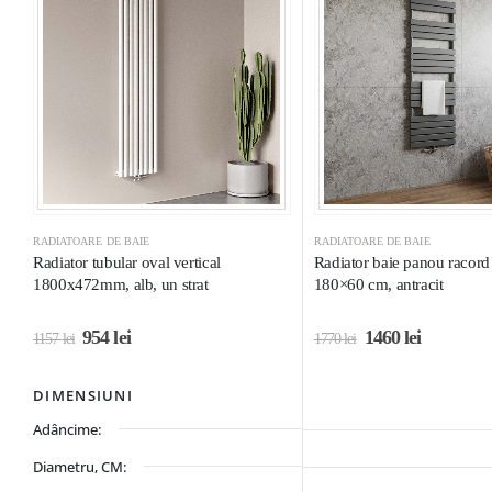
RADIATOARE DE BAIE
RADIATOARE DE BAIE
Radiator tubular oval vertical
Radiator baie panou racord 
1800x472mm, alb, un strat
180×60 cm, antracit
954
lei
1460
lei
1157
lei
1770
lei
DIMENSIUNI
Adâncime:
Diametru, CM: