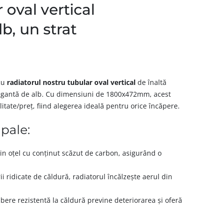
 oval vertical
, un strat
 cu
radiatorul nostru tubular oval vertical
de înaltă
elegantă de alb. Cu dimensiuni de 1800x472mm, acest
litate/preț, fiind alegerea ideală pentru orice încăpere.
ipale:
in oțel cu conținut scăzut de carbon, asigurând o
i ridicate de căldură, radiatorul încălzește aerul din
ere rezistentă la căldură previne deteriorarea și oferă