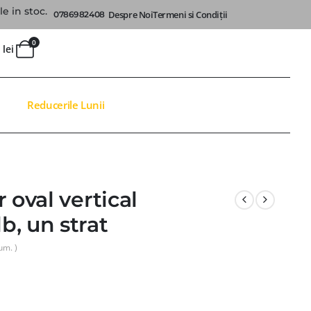
e in stoc.
Despre Noi
Termeni si Condiții
0786982408
0
0
lei
Reducerile Lunii
 oval vertical
, un strat
um. )