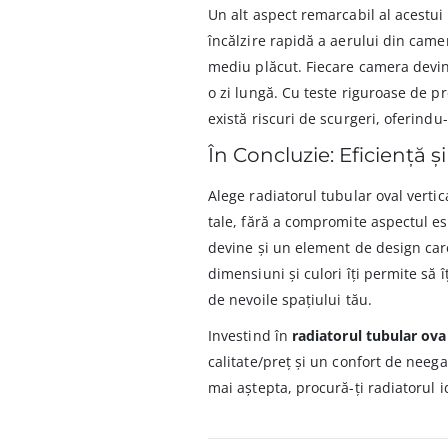
Un alt aspect remarcabil al acestui
încălzire rapidă a aerului din came
mediu plăcut. Fiecare camera devin
o zi lungă. Cu teste riguroase de 
există riscuri de scurgeri, oferindu-
În Concluzie: Eficiență ș
Alege radiatorul tubular oval vertic
tale, fără a compromite aspectul est
devine și un element de design care 
dimensiuni și culori îți permite să 
de nevoile spațiului tău.
Investind în
radiatorul tubular oval
calitate/preț și un confort de neega
mai aștepta, procură-ți radiatorul 