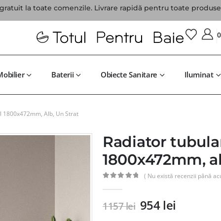
gratuit la toate comenzile. Livrare rapidă pentru toate produsel
Mobilier
Baterii
Obiecte Sanitare
Iluminat
al 1800x472mm, Alb, Un Strat
Radiator tubular
1800x472mm, alb
( Nu există recenzii până ac
0
din 5
954
lei
1157
lei