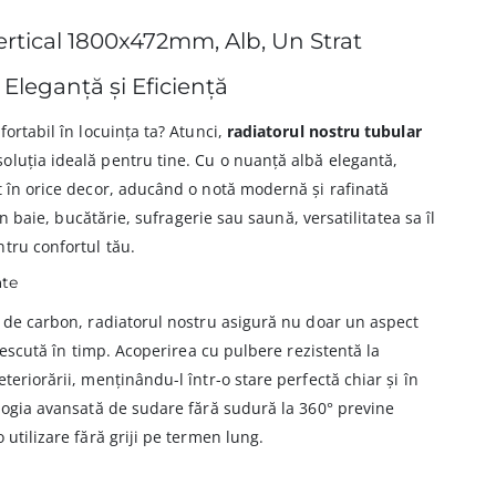
ertical 1800x472mm, Alb, Un Strat
 Eleganță și Eficiență
fortabil în locuința ta? Atunci,
radiatorul nostru tubular
uția ideală pentru tine. Cu o nuanță albă elegantă,
t în orice decor, aducând o notă modernă și rafinată
 în baie, bucătărie, sufragerie sau saună, versatilitatea sa îl
tru confortul tău.
ate
t de carbon, radiatorul nostru asigură nu doar un aspect
crescută în timp. Acoperirea cu pulbere rezistentă la
teriorării, menținându-l într-o stare perfectă chiar și în
ologia avansată de sudare fără sudură la 360° previne
 utilizare fără griji pe termen lung.