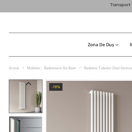
Transport 
Zona De Duș
Acasă
Mobilier
,
Radiatoare De Baie
Radiator Tubular Oval Vertic
-18%