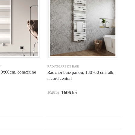
IE
RADIATOARE DE BAIE
180x60cm, conexiune
Radiator baie panou, 180×60 cm, alb,
racord central
1606
lei
1948
lei