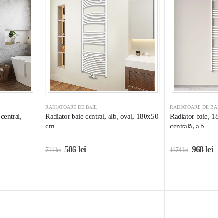
RADIATOARE DE BAIE
RADIATOARE DE BA
central,
Radiator baie central, alb, oval, 180x50
Radiator baie, 
cm
centrală, alb
586
lei
968
lei
711
lei
1174
lei