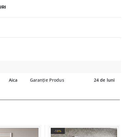
URI
Aica
Garanție Produs
24 de luni
-18%