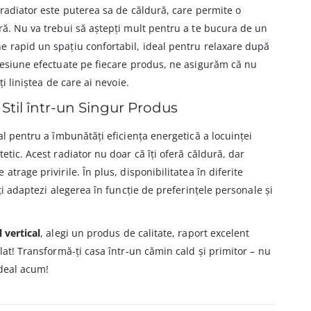
 radiator este puterea sa de căldură, care permite o
ră. Nu va trebui să aștepți mult pentru a te bucura de un
e rapid un spațiu confortabil, ideal pentru relaxare după
presiune efectuate pe fiecare produs, ne asigurăm că nu
ți liniștea de care ai nevoie.
i Stil într-un Singur Produs
al pentru a îmbunătăți eficiența energetică a locuinței
etic. Acest radiator nu doar că îți oferă căldură, dar
atrage privirile. În plus, disponibilitatea în diferite
îți adaptezi alegerea în funcție de preferințele personale și
 vertical
, alegi un produs de calitate, raport excelent
lat! Transformă-ți casa într-un cămin cald și primitor – nu
ideal acum!