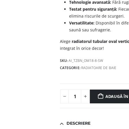
Tehnologie avansată:
Fără rugi
Testat pentru siguranță:
Fieca
elimina riscurile de scurgeri.
Versatilitate:
Disponibil în dife
saună sau sufragerie.
Alege
radiatorul tubular oval vertic
integrat în orice decor!
SKU:
AI_TZBN_OM18-8-SW
CATEGORIE:
RADIATOARE DE BAIE
ADAUGĂ ÎN
DESCRIERE