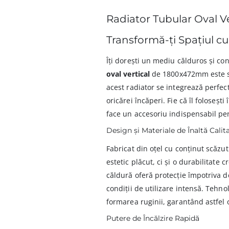
Radiator Tubular Oval V
Transformă-ți Spațiul cu
Îți dorești un mediu călduros și con
oval vertical
de 1800x472mm este sol
acest radiator se integrează perfec
oricărei încăperi. Fie că îl folosești
face un accesoriu indispensabil pen
Design și Materiale de Înaltă Calit
Fabricat din oțel cu conținut scăzu
estetic plăcut, ci și o durabilitate 
căldură oferă protecție împotriva de
condiții de utilizare intensă. Tehn
formarea ruginii, garantând astfel o
Putere de Încălzire Rapidă