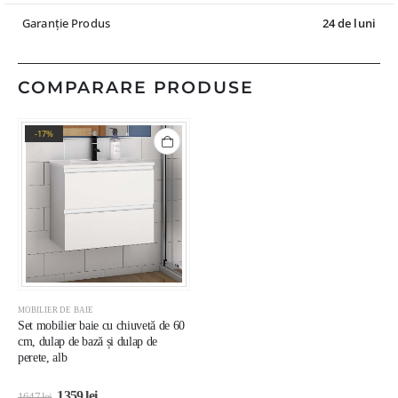
Garanție Produs
24 de luni
COMPARARE PRODUSE
-17%
MOBILIER DE BAIE
Set mobilier baie cu chiuvetă de 60
cm, dulap de bază și dulap de
perete, alb
1359
lei
1647
lei