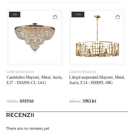
-5%
-11%
LĂMPI SUSPENDATE
LĂMPI SUSPENDATE
L
Candelabru Maytoni, Metal, Auriu,
Lămpă suspendată Maytoni, Metal,
L
E27 - DIA891-CL-14-G
Auriu, E14 - H009PL-08G
A
6919
lei
3963
lei
7308
lei
4454
lei
1
RECENZII
There are no reviews yet