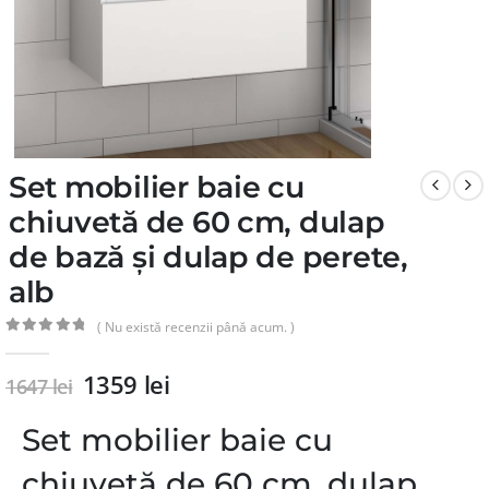
Set mobilier baie cu
chiuvetă de 60 cm, dulap
de bază și dulap de perete,
alb
( Nu există recenzii până acum. )
0
din 5
1359
lei
1647
lei
Set mobilier baie cu
chiuvetă de 60 cm, dulap