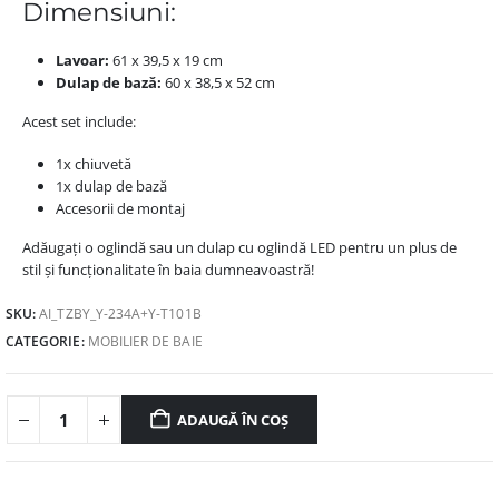
Dimensiuni:
Lavoar:
61 x 39,5 x 19 cm
Dulap de bază:
60 x 38,5 x 52 cm
Acest set include:
1x chiuvetă
1x dulap de bază
Accesorii de montaj
Adăugați o oglindă sau un dulap cu oglindă LED pentru un plus de
stil și funcționalitate în baia dumneavoastră!
SKU:
AI_TZBY_Y-234A+Y-T101B
CATEGORIE:
MOBILIER DE BAIE
ADAUGĂ ÎN COȘ