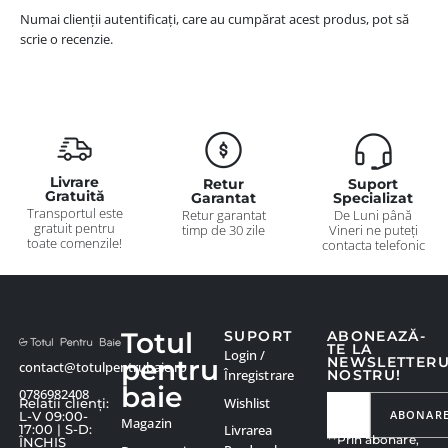
Numai clienții autentificați, care au cumpărat acest produs, pot să
scrie o recenzie.
Livrare
Retur
Suport
Gratuită
Garantat
Specializat
Transportul este
Retur garantat
De Luni până
gratuit pentru
timp de 30 zile
Vineri ne puteți
toate comenzile!
contacta telefonic
Totul
SUPORT
ABONEAZĂ-
TE LA
Login /
pentru
NEWSLETTER
contact@totulpentrubaie.ro
Înregistrare
NOSTRU!
baie
0786982408
Wishlist
Relatii clienți:
ABONAR
L-V 09:00-
Magazin
Livrarea
17:00 | S-D:
**Prin abonare,
ÎNCHIS