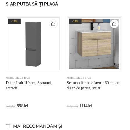
S-AR PUTEA SĂ-ȚI PLACĂ
-17%
-18%
MOBILIER DE BAIE
MOBILIER DE BAIE
M
Dulap înalt 110 cm, 3 straturi,
Set mobilier baie lavoar 60 cm cu
S
antracit
dulap de perete, stejar
c
b
558
lei
1114
lei
676
lei
1351
lei
1
ÎȚI MAI RECOMANDĂM ȘI