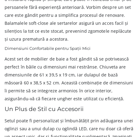
persoanele fără experiență anterioară. Vorbim despre un set
care este gândit pentru a simplifica procesul de renovare.
Balamalele soft-close ale sertarelor asigură un acces facil și
silențios la tot ce este stocat, prevenind zgomotele neplăcute
și uzura prematură a acestora.
Dimensiuni Confortabile pentru Spații Mici
Acest set de mobilier de baie a fost gândit să se potrivească
perfect în băile cu dimensiuni mai restrânse. Chiuveta are
dimensiunile de 61 x 39,5 x 19 cm, iar dulapul de bază
măsoară 60 x 38,5 x 52 cm. Această combinație de dimensiuni
îi permite să se integreze armonios în orice interior,
asigurându-vă că fiecare ungher este utilizat cu eficiență.
Un Plus de Stil cu Accesorii
Setul poate fi personalizat și îmbunătățit prin adăugarea unei
oglinzi sau a unui dulap cu oglindă LED, care nu doar că oferă
un aspect unic, dar și funcționalitate suplimentară. Imaginați-