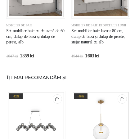
MOBILIER DE BAIE
MOBILIER DE BAIE
,
REDUCERILE LUNII
M
Set mobilier baie cu chiuvetă de 60
Set mobilier baie lavoar 80 cm,
S
cm, dulap de bază și dulap de
dulap de bază și dulap de perete,
d
perete, alb
stejar natural cu alb
s
1359
lei
1603
lei
1647
lei
1944
lei
1
ÎȚI MAI RECOMANDĂM ȘI
-12%
-16%