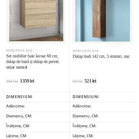
MOBILIER DE BAIE
MOBILIER DE BAIE
Set mobilier baie lavoar 60 cm,
Dulap înalt 142 cm, 5 straturi, nuc
dulap de bază și dulap de perete,
stejar natural
1359
lei
521
lei
1647
lei
632
lei
DIMENSIUNI
DIMENSIUNI
Adâncime:
Adâncime:
Diametru, CM:
Diametru, CM:
Înălțime, CM:
Înălțime, CM:
Lățime, CM:
Lățime, CM: