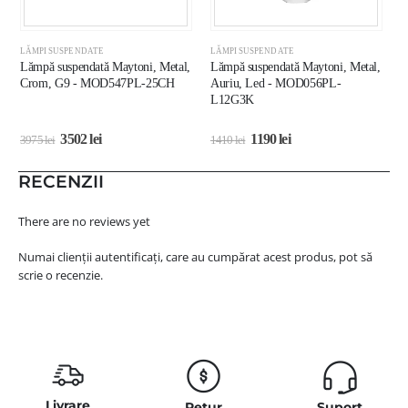
LĂMPI SUSPENDATE
LĂMPI SUSPENDATE
L
Lămpă suspendată Maytoni, Metal,
Lămpă suspendată Maytoni, Metal,
L
Crom, G9 - MOD547PL-25CH
Auriu, Led - MOD056PL-
A
L12G3K
M
3502
lei
1190
lei
3975
lei
1410
lei
3
RECENZII
There are no reviews yet
Numai clienții autentificați, care au cumpărat acest produs, pot să
scrie o recenzie.
Livrare
Retur
Suport