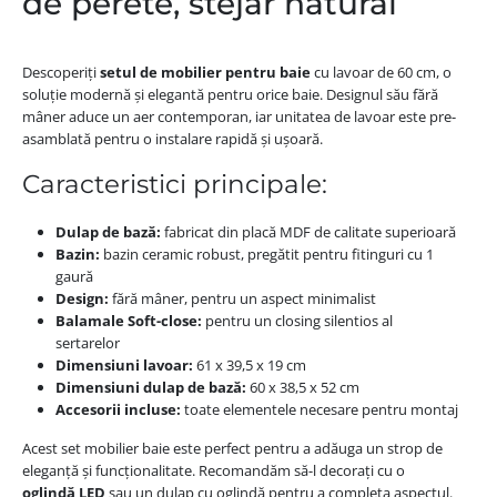
de perete, stejar natural
Descoperiți
setul de mobilier pentru baie
cu lavoar de 60 cm, o
soluție modernă și elegantă pentru orice baie. Designul său fără
mâner aduce un aer contemporan, iar unitatea de lavoar este pre-
asamblată pentru o instalare rapidă și ușoară.
Caracteristici principale:
Dulap de bază:
fabricat din placă MDF de calitate superioară
Bazin:
bazin ceramic robust, pregătit pentru fitinguri cu 1
gaură
Design:
fără mâner, pentru un aspect minimalist
Balamale Soft-close:
pentru un closing silentios al
sertarelor
Dimensiuni lavoar:
61 x 39,5 x 19 cm
Dimensiuni dulap de bază:
60 x 38,5 x 52 cm
Accesorii incluse:
toate elementele necesare pentru montaj
Acest set mobilier baie este perfect pentru a adăuga un strop de
eleganță și funcționalitate. Recomandăm să-l decorați cu o
oglindă LED
sau un dulap cu oglindă pentru a completa aspectul.