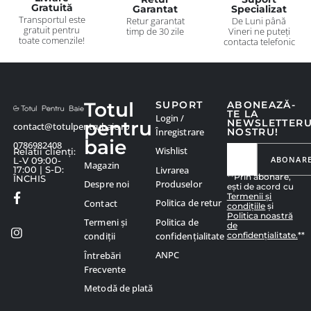
Gratuită
Garantat
Specializat
Transportul este
Retur garantat
De Luni până
gratuit pentru
timp de 30 zile
Vineri ne puteți
toate comenzile!
contacta telefonic
Totul
SUPORT
ABONEAZĂ-
TE LA
Login /
pentru
NEWSLETTER
contact@totulpentrubaie.ro
Înregistrare
NOSTRU!
baie
0786982408
Wishlist
Relatii clienți:
ABONAR
L-V 09:00-
Magazin
Livrarea
17:00 | S-D:
**Prin abonare,
ÎNCHIS
Produselor
Despre noi
ești de acord cu
Termenii și
Politica de retur
Contact
condițiile
și
Politica noastră
Politica de
Termeni și
de
confidențialitate.
**
confidențialitate
condiții
ANPC
Întrebări
Frecvente
Metodă de plată