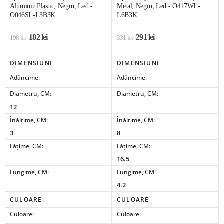
Aluminiu|Plastic, Negru, Led -
Metal, Negru, Led - O417WL-
O046SL-L3B3K
L6B3K
182
lei
291
lei
198
lei
331
lei
DIMENSIUNI
DIMENSIUNI
Adâncime:
Adâncime:
Diametru, CM:
Diametru, CM:
12
Înălțime, CM:
Înălțime, CM:
3
8
Lățime, CM:
Lățime, CM:
16.5
Lungime, CM:
Lungime, CM:
4.2
CULOARE
CULOARE
Culoare:
Culoare: