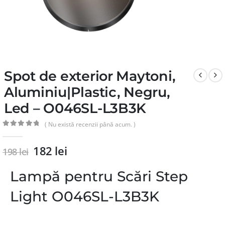
Spot de exterior Maytoni,
Aluminiu|Plastic, Negru,
Led – O046SL-L3B3K
( Nu există recenzii până acum. )
0
din 5
182
lei
198
lei
Lampă pentru Scări Step
Light O046SL-L3B3K