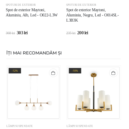
SPOTURI DE EXTERIOR
SPOTURI DE EXTERIOR
S
Spot de exterior Maytoni,
Spot de exterior Maytoni,
S
Aluminiu, Alb, Led - O022-L3W
Aluminiu, Negru, Led - O014SL-
A
L3B3K
303
lei
200
lei
368
lei
235
lei
2
ÎȚI MAI RECOMANDĂM ȘI
-12%
-10%
LĂMPI SUSPENDATE
LĂMPI SUSPENDATE
L