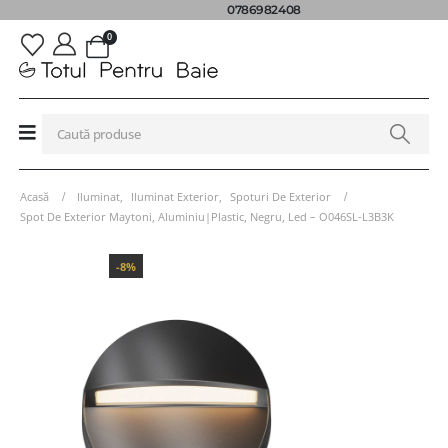
0786982408
0
Acasă
Iluminat
,
Iluminat Exterior
,
Spoturi De Exterior
Spot De Exterior Maytoni, Aluminiu|Plastic, Negru, Led – O046SL-L3B3K
-8%