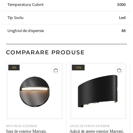
Temperatura Culorii
3000
Tip Soclu
Led
Unghiul de dispersie
88
COMPARARE PRODUSE
-8%
-12%
SPOTURI DE EXTERIOR
APLICE DE PERETE EXTERIOR
Spot de exterior Maytoni,
Aplică de perete exterior Maytoni,