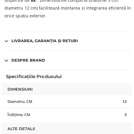
dispersie de
88°
. Dimensiunile compacte (înălțime 3 cm,
diametru 12 cm) facilitează montarea și integrarea eficientă în
orice spațiu exterior.
LIVRAREA, GARANȚIA ȘI RETURI
DESPRE BRAND
Specificațiile Produsului
DIMENSIUNI
Diametru, CM
12
Înălțime, CM
3
ALTE DETALII