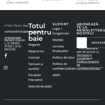
toate comenzile!
contacta telefonic
Totul
SUPORT
ABONEAZĂ-
TE LA
Login /
pentru
NEWSLETTER
contact@totulpentrubaie.ro
Înregistrare
NOSTRU!
baie
0786982408
Wishlist
Relatii clienți:
ABONAR
L-V 09:00-
Magazin
Livrarea
17:00 | S-D:
**Prin abonare,
ÎNCHIS
Produselor
Despre noi
ești de acord cu
Termenii și
Politica de retur
Contact
condițiile
și
Politica noastră
Politica de
Termeni și
de
confidențialitate.
**
confidențialitate
condiții
ANPC
Întrebări
Frecvente
Metodă de plată