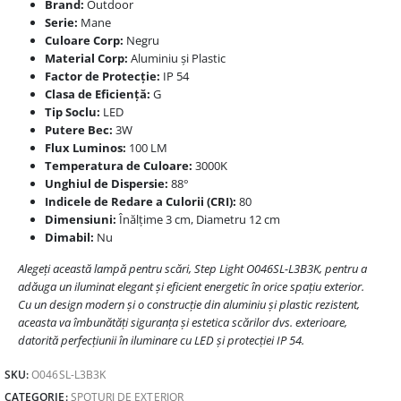
Brand:
Outdoor
Serie:
Mane
Culoare Corp:
Negru
Material Corp:
Aluminiu și Plastic
Factor de Protecție:
IP 54
Clasa de Eficiență:
G
Tip Soclu:
LED
Putere Bec:
3W
Flux Luminos:
100 LM
Temperatura de Culoare:
3000K
Unghiul de Dispersie:
88°
Indicele de Redare a Culorii (CRI):
80
Dimensiuni:
Înălțime 3 cm, Diametru 12 cm
Dimabil:
Nu
Alegeți această lampă pentru scări, Step Light O046SL-L3B3K, pentru a
adăuga un iluminat elegant și eficient energetic în orice spațiu exterior.
Cu un design modern și o construcție din aluminiu și plastic rezistent,
aceasta va îmbunătăți siguranța și estetica scărilor dvs. exterioare,
datorită perfecțiunii în iluminare cu LED și protecției IP 54.
SKU:
O046SL-L3B3K
CATEGORIE:
SPOTURI DE EXTERIOR