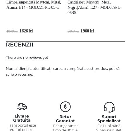
Lămpă suspendată Maytoni, Metal,
Candelabru Maytoni, Metal,
L
Alamă, E14 - MOD221-PL-05-G
Negru|Alamă, E27 - MOD089PL-
A
06BS
L
1626
lei
1960
lei
1849
lei
2169
lei
1
RECENZII
There are no reviews yet
Numai clienții autentificați, care au cumpărat acest produs, pot să
scrie o recenzie.
Livrare
Retur
Suport
Gratuită
Garantat
Specializat
Transportul este
Retur garantat
De Luni până
gratuit pentru
timp de 30 zile
Vineri ne puteți