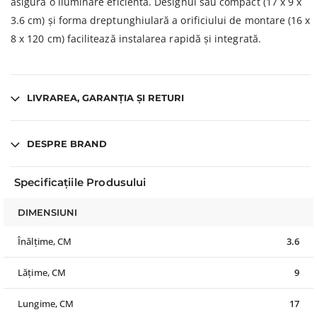
asigură o iluminare eficientă. Designul său compact (17 x 9 x
3.6 cm) și forma dreptunghiulară a orificiului de montare (16 x
8 x 120 cm) facilitează instalarea rapidă și integrată.
LIVRAREA, GARANȚIA ȘI RETURI
DESPRE BRAND
Specificațiile Produsului
DIMENSIUNI
Înălțime, CM
3.6
Lățime, CM
9
Lungime, CM
17