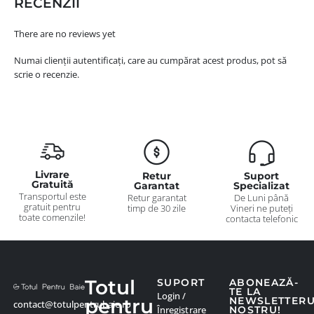
RECENZII
There are no reviews yet
Numai clienții autentificați, care au cumpărat acest produs, pot să
scrie o recenzie.
Livrare
Retur
Suport
Gratuită
Garantat
Specializat
Transportul este
Retur garantat
De Luni până
gratuit pentru
timp de 30 zile
Vineri ne puteți
toate comenzile!
contacta telefonic
Totul
SUPORT
ABONEAZĂ-
TE LA
Login /
pentru
NEWSLETTER
contact@totulpentrubaie.ro
Înregistrare
NOSTRU!