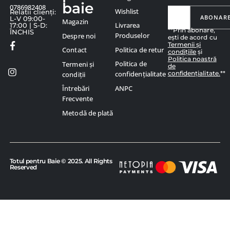
baie
0786982408
Wishlist
Relatii clienți:
ABONAR
L-V 09:00-
Magazin
Livrarea
17:00 | S-D:
**Prin abonare,
ÎNCHIS
Produselor
Despre noi
ești de acord cu
Termenii și
Politica de retur
Contact
condițiile
și
Politica noastră
Politica de
Termeni și
de
confidențialitate.
**
confidențialitate
condiții
ANPC
Întrebări
Frecvente
Metodă de plată
Totul pentru Baie © 2025. All Rights
Reserved