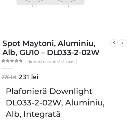
Spot Maytoni, Aluminiu,
Alb, GU10 – DL033-2-02W
( Nu există recenzii până acum. )
0
din 5
231
lei
270
lei
Plafonieră Downlight
DL033-2-02W, Aluminiu,
Alb, Integrată