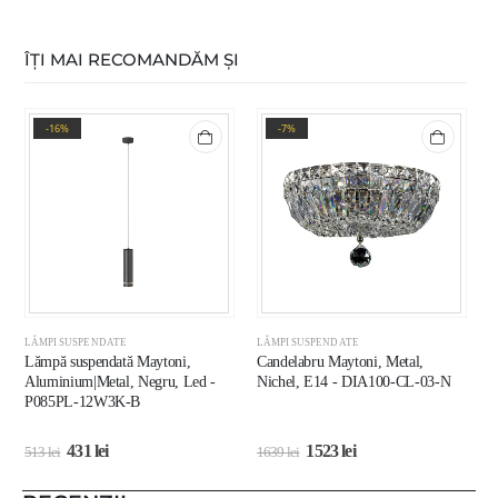
ÎȚI MAI RECOMANDĂM ȘI
-16%
-7%
LĂMPI SUSPENDATE
LĂMPI SUSPENDATE
L
Lămpă suspendată Maytoni,
Candelabru Maytoni, Metal,
L
Aluminium|Metal, Negru, Led -
Nichel, E14 - DIA100-CL-03-N
A
P085PL-12W3K-B
431
lei
1523
lei
513
lei
1639
lei
3