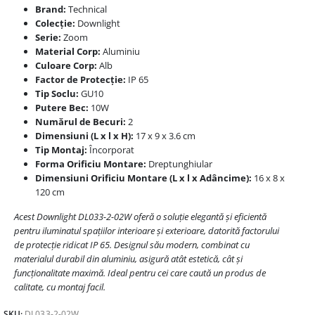
Brand:
Technical
Colecție:
Downlight
Serie:
Zoom
Material Corp:
Aluminiu
Culoare Corp:
Alb
Factor de Protecție:
IP 65
Tip Soclu:
GU10
Putere Bec:
10W
Numărul de Becuri:
2
Dimensiuni (L x l x H):
17 x 9 x 3.6 cm
Tip Montaj:
Încorporat
Forma Orificiu Montare:
Dreptunghiular
Dimensiuni Orificiu Montare (L x l x Adâncime):
16 x 8 x
120 cm
Acest Downlight DL033-2-02W oferă o soluție elegantă și eficientă
pentru iluminatul spațiilor interioare și exterioare, datorită factorului
de protecție ridicat IP 65. Designul său modern, combinat cu
materialul durabil din aluminiu, asigură atât estetică, cât și
funcționalitate maximă. Ideal pentru cei care caută un produs de
calitate, cu montaj facil.
SKU:
DL033-2-02W