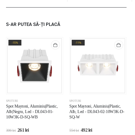
S-AR PUTEA SĂ-ȚI PLACĂ
-15%
-11%
SPOTURI
SPOTURI
S
Spot Maytoni, Aluminiu|Plastic,
Spot Maytoni, Aluminiu|Plastic,
S
Alb|Negru, Led - DL043-01-
Alb, Led - DL043-02-10W3K-D-
A
10W3K-D-SQ-WB
SQ-W
1
261
lei
492
lei
306
lei
554
lei
3