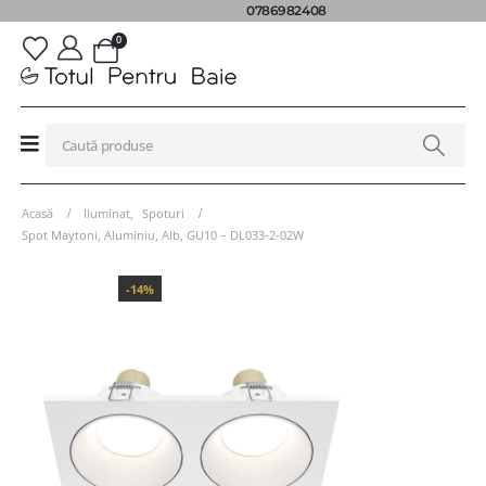
0786982408
0
Acasă
Iluminat
,
Spoturi
Spot Maytoni, Aluminiu, Alb, GU10 – DL033-2-02W
-14%