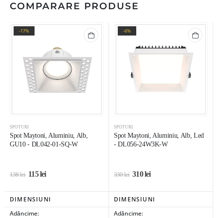
COMPARARE PRODUSE
-17%
-6%
SPOTURI
SPOTURI
Spot Maytoni, Aluminiu, Alb,
Spot Maytoni, Aluminiu, Alb, Led
GU10 - DL042-01-SQ-W
- DL056-24W3K-W
115
lei
310
lei
138
lei
330
lei
DIMENSIUNI
DIMENSIUNI
Adâncime:
Adâncime: