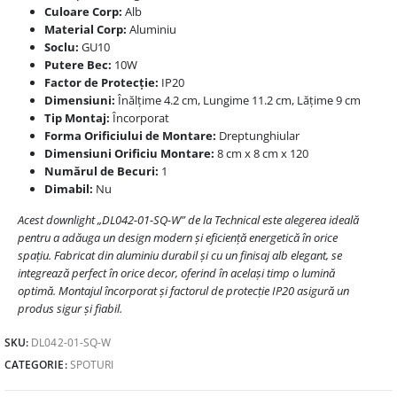
Culoare Corp:
Alb
Material Corp:
Aluminiu
Soclu:
GU10
Putere Bec:
10W
Factor de Protecție:
IP20
Dimensiuni:
Înălțime 4.2 cm, Lungime 11.2 cm, Lățime 9 cm
Tip Montaj:
Încorporat
Forma Orificiului de Montare:
Dreptunghiular
Dimensiuni Orificiu Montare:
8 cm x 8 cm x 120
Numărul de Becuri:
1
Dimabil:
Nu
Acest downlight „DL042-01-SQ-W” de la Technical este alegerea ideală
pentru a adăuga un design modern și eficiență energetică în orice
spațiu. Fabricat din aluminiu durabil și cu un finisaj alb elegant, se
integrează perfect în orice decor, oferind în același timp o lumină
optimă. Montajul încorporat și factorul de protecție IP20 asigură un
produs sigur și fiabil.
SKU:
DL042-01-SQ-W
CATEGORIE:
SPOTURI