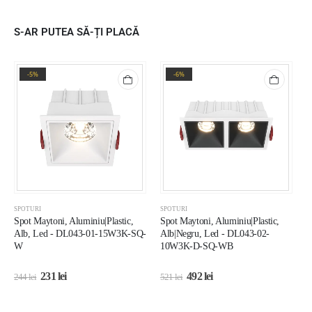
S-AR PUTEA SĂ-ȚI PLACĂ
-5%
-6%
SPOTURI
SPOTURI
S
Spot Maytoni, Aluminiu|Plastic,
Spot Maytoni, Aluminiu|Plastic,
S
Alb, Led - DL043-01-15W3K-SQ-
Alb|Negru, Led - DL043-02-
A
W
10W3K-D-SQ-WB
1
231
lei
492
lei
244
lei
521
lei
2