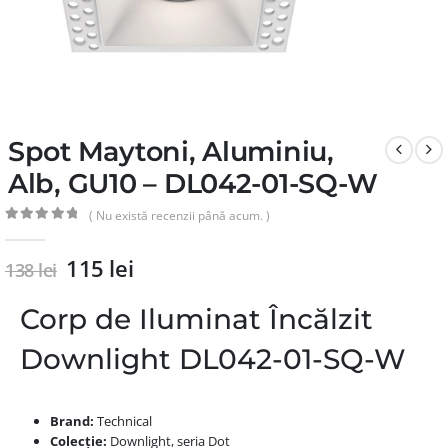
Spot Maytoni, Aluminiu,
Alb, GU10 – DL042-01-SQ-W
( Nu există recenzii până acum. )
0
din 5
115
lei
138
lei
Corp de Iluminat Încălzit
Downlight DL042-01-SQ-W
Brand:
Technical
Colecție:
Downlight, seria Dot