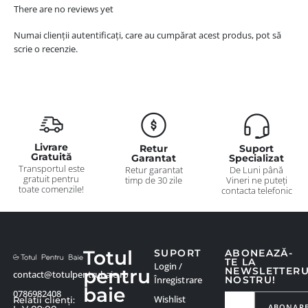
There are no reviews yet
Numai clienții autentificați, care au cumpărat acest produs, pot să
scrie o recenzie.
Livrare
Retur
Suport
Gratuită
Garantat
Specializat
Transportul este
Retur garantat
De Luni până
gratuit pentru
timp de 30 zile
Vineri ne puteți
toate comenzile!
contacta telefonic
Totul
SUPORT
ABONEAZĂ-
TE LA
Login /
pentru
NEWSLETTER
contact@totulpentrubaie.ro
Înregistrare
NOSTRU!
baie
0786982408
Wishlist
Relatii clienți:
ABONAR