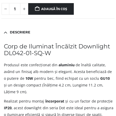
ADAUGĂ ÎN COȘ
DESCRIERE
Corp de Iluminat Încălzit Downlight
DL042-01-SQ-W
Produsul este confecționat din
aluminiu
de înaltă calitate,
având un finisaj alb modern și elegant. Acesta beneficiază de
o putere de
10W
pentru bec, fiind echipat cu un soclu
GU10
și un design compact (Înălțime 4.2 cm, Lungime 11.2 cm,
Lățime 9 cm).
Realizat pentru montaj
încorporat
și cu un factor de protecție
IP20
, acest downlight din seria Dot este ideal pentru a asigura
o iluminare eficientă și sigură în diverse tipuri de spații,