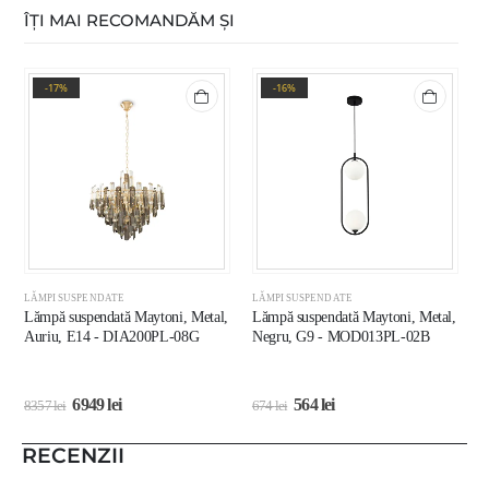
ÎȚI MAI RECOMANDĂM ȘI
-17%
-16%
LĂMPI SUSPENDATE
LĂMPI SUSPENDATE
L
Lămpă suspendată Maytoni, Metal,
Lămpă suspendată Maytoni, Metal,
L
Auriu, E14 - DIA200PL-08G
Negru, G9 - MOD013PL-02B
A
6949
lei
564
lei
8357
lei
674
lei
8
RECENZII