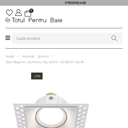
0786982408
0
Acasă
Iluminat
,
Spoturi
Spot Maytoni, Aluminiu, Alb, GU10 – DL042-01-SQ-W
-17%