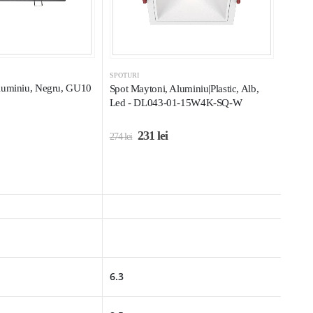
SPOTURI
luminiu, Negru, GU10
Spot Maytoni, Aluminiu|Plastic, Alb,
Led - DL043-01-15W4K-SQ-W
231
lei
274
lei
6.3