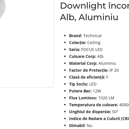
Downlight înco
Alb, Aluminiu
Brand:
Technical
Colecție:
Ceiling
Seria:
FOCUS LED
Culoare Corp:
Alb
Material Corp:
Aluminiu
Factor de Protecție:
IP 20
Clasă de eficiență:
F
Tip Soclu:
LED
Putere Bec:
12W
Flux Luminos:
1020 LM
Temperatura de culoare:
4000
Unghiul de dispersie:
50°
Indice de Redare a Culorii (CRI
Dimabil:
Nu