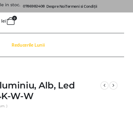
e in stoc.
Despre Noi
Termeni si Condiții
0786982408
0
0
lei
Reducerile Lunii
luminiu, Alb, Led
W4K-W-W
um. )