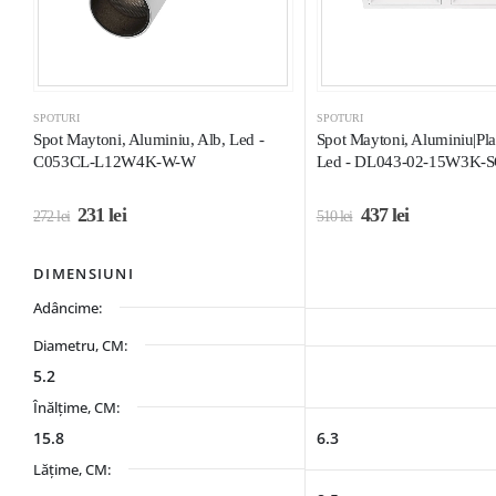
SPOTURI
SPOTURI
Spot Maytoni, Aluminiu, Alb, Led -
Spot Maytoni, Aluminiu|Plas
C053CL-L12W4K-W-W
Led - DL043-02-15W3K-
231
lei
437
lei
272
lei
510
lei
DIMENSIUNI
Adâncime:
Diametru, CM:
5.2
Înălțime, CM:
15.8
6.3
Lățime, CM: