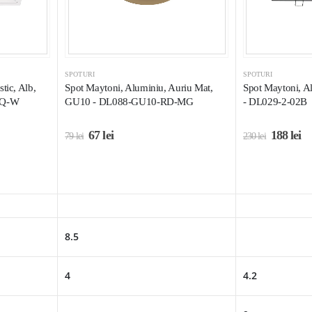
SPOTURI
SPOTURI
tic, Alb,
Spot Maytoni, Aluminiu, Auriu Mat,
Spot Maytoni, A
SQ-W
GU10 - DL088-GU10-RD-MG
- DL029-2-02B
67
lei
188
lei
79
lei
230
lei
8.5
4
4.2