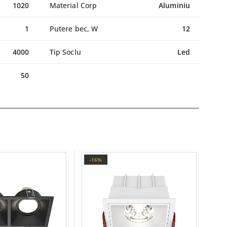
1020
Material Corp
Aluminiu
1
Putere bec, W
12
4000
Tip Soclu
Led
50
-16%