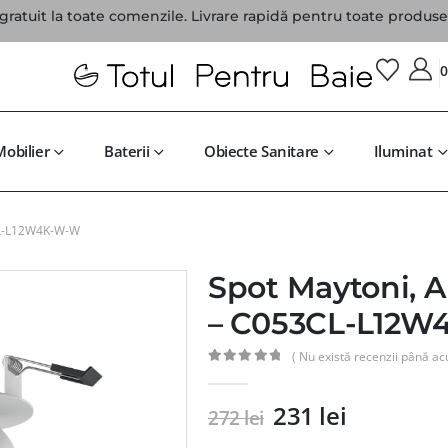
gratuit la toate comenzile. Livrare rapidă pentru toate produsel
Mobilier
Baterii
Obiecte Sanitare
Iluminat
3CL-L12W4K-W-W
Spot Maytoni, A
– C053CL-L12
( Nu există recenzii până ac
0
din 5
231
lei
272
lei