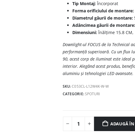
Tip Montaj:
Încorporat
Forma orificiului de montare:
Diametrul găurii de montare:
Adâncimea găurii de montare
Dimensiuni:
Înălțime 15.8 CM,
Downlight-ul FOCUS de la Technical ad
performanță superioară. Cu un flux lu
90, acest corp de iluminat este ideal p
interior. Alegând acest produs, benefic
aluminiu și tehnologiei LED avansate.
SKU:
C053CL-L12W4K-W-W
CATEGORIE:
SPOTURI
ADAUGĂ ÎN