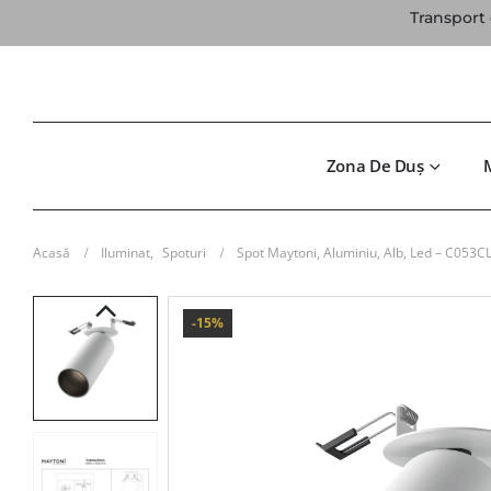
Transport 
Zona De Duș
Acasă
Iluminat
,
Spoturi
Spot Maytoni, Aluminiu, Alb, Led – C05
-15%