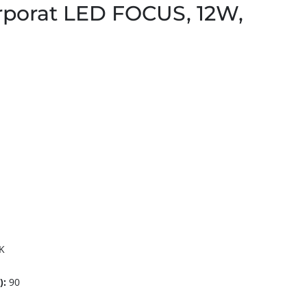
rporat LED FOCUS, 12W,
K
):
90