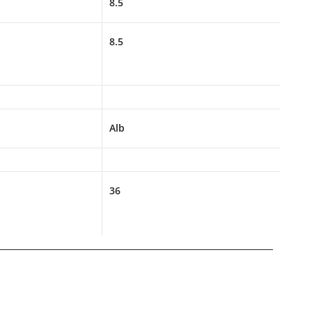
8.5
8.5
Alb
36