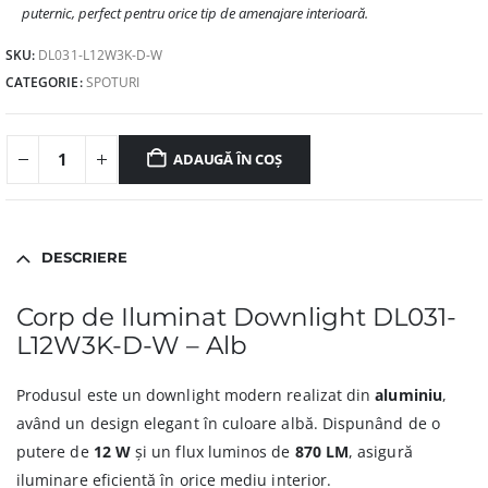
puternic, perfect pentru orice tip de amenajare interioară.
SKU:
DL031-L12W3K-D-W
CATEGORIE:
SPOTURI
ADAUGĂ ÎN COȘ
DESCRIERE
Corp de Iluminat Downlight DL031-
L12W3K-D-W – Alb
Produsul este un downlight modern realizat din
aluminiu
,
având un design elegant în culoare albă. Dispunând de o
putere de
12 W
și un flux luminos de
870 LM
, asigură
iluminare eficientă în orice mediu interior.