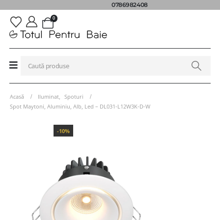
0786982408
0
Acasă
Iluminat
,
Spoturi
Spot Maytoni, Aluminiu, Alb, Led – DL031-L12W3K-D-W
-10%