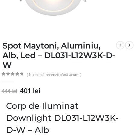
Spot Maytoni, Aluminiu,
Alb, Led – DL031-L12W3K-D-
W
( Nu există recenzii până acum. )
0
din 5
401
lei
444
lei
Corp de Iluminat
Downlight DL031-L12W3K-
D-W – Alb